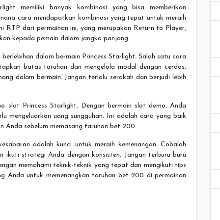
arlight memiliki banyak kombinasi yang bisa memberikan
mana cara mendapatkan kombinasi yang tepat untuk meraih
i RTP dari permainan ini, yang merupakan Return to Player,
ikan kepada pemain dalam jangka panjang.
n berlebihan dalam bermain Princess Starlight. Salah satu cara
tapkan batas taruhan dan mengelola modal dengan cerdas.
ang dalam bermain. Jangan terlalu serakah dan berjudi lebih
o slot Princess Starlight. Dengan bermain slot demo, Anda
lu mengeluarkan uang sungguhan. Ini adalah cara yang baik
nan Anda sebelum memasang taruhan bet 200.
n kesabaran adalah kunci untuk meraih kemenangan. Cobalah
 ikuti strategi Anda dengan konsisten. Jangan terburu-buru
ngan memahami teknik-teknik yang tepat dan mengikuti tips
ang Anda untuk memenangkan taruhan bet 200 di permainan