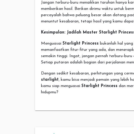
Jangan terburu-buru menaikkan taruhan hanya ka
memberikan hasil. Berikan dirimu waktu untuk ber
percayalah bahwa peluang besar akan datang pa
menuntut kesabaran, tetapi hasil yang kamu dap
Kesimpulan: Jadilah Master Starlight Princes
Menguasai
Starlight Princess
bukanlah hal yang
memanfaatkan fitur-fitur yang ada, dan menerapk
semakin tinggi. Ingat, jangan pernah terburu-bu
Setiap putaran adalah bagian dari perjalanan men
Dengan sedikit kesabaran, perhitungan yang cer
starlight
, kamu bisa menjadi pemain yang lebih h
kamu siap menguasai
Starlight Princess
dan mer
hidupmu?