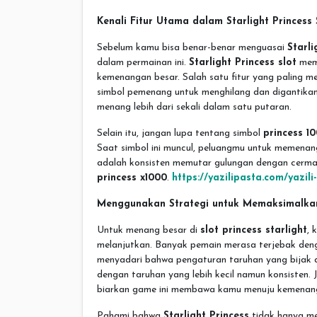
Kenali Fitur Utama dalam Starlight Princess 
Sebelum kamu bisa benar-benar menguasai
Starli
dalam permainan ini.
Starlight Princess slot
memi
kemenangan besar. Salah satu fitur yang paling m
simbol pemenang untuk menghilang dan digantikan
menang lebih dari sekali dalam satu putaran.
Selain itu, jangan lupa tentang simbol
princess 1
Saat simbol ini muncul, peluangmu untuk memenan
adalah konsisten memutar gulungan dengan cerm
princess x1000
.
https://yazilipasta.com/yazili
Menggunakan Strategi untuk Memaksimalk
Untuk menang besar di
slot princess starlight
, 
melanjutkan. Banyak pemain merasa terjebak de
menyadari bahwa pengaturan taruhan yang bijak 
dengan taruhan yang lebih kecil namun konsisten.
biarkan game ini membawa kamu menuju kemenan
Pahami bahwa
Starlight Princess
tidak hanya me