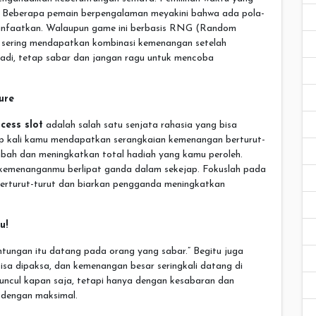
. Beberapa pemain berpengalaman meyakini bahwa ada pola-
anfaatkan. Walaupun game ini berbasis RNG (Random
 sering mendapatkan kombinasi kemenangan setelah
adi, tetap sabar dan jangan ragu untuk mencoba
ure
ncess slot
adalah salah satu senjata rahasia yang bisa
 kali kamu mendapatkan serangkaian kemenangan berturut-
ambah dan meningkatkan total hadiah yang kamu peroleh.
 kemenanganmu berlipat ganda dalam sekejap. Fokuslah pada
erturut-turut dan biarkan pengganda meningkatkan
u!
ungan itu datang pada orang yang sabar.” Begitu juga
isa dipaksa, dan kemenangan besar seringkali datang di
uncul kapan saja, tetapi hanya dengan kesabaran dan
 dengan maksimal.