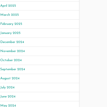
April 2025
March 2025
February 2025
January 2025
December 2024
November 2024
October 2024
September 2024
August 2024
July 2024
June 2024
May 2024