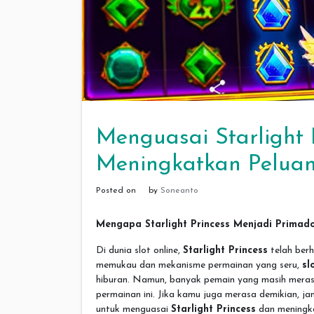
Menguasai Starlight 
Meningkatkan Pelua
Posted on
by
Soneanto
Mengapa Starlight Princess Menjadi Primad
Di dunia slot online,
Starlight Princess
telah berh
memukau dan mekanisme permainan yang seru,
sl
hiburan. Namun, banyak pemain yang masih meras
permainan ini. Jika kamu juga merasa demikian, ja
untuk menguasai
Starlight Princess
dan meningk