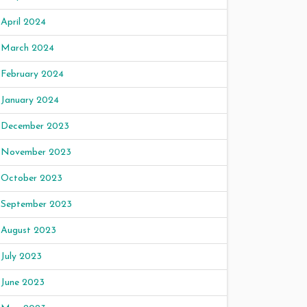
April 2024
March 2024
February 2024
January 2024
December 2023
November 2023
October 2023
September 2023
August 2023
July 2023
June 2023