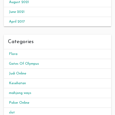
August 2021
June 2021
April 2017
Categories
Flora
Gates Of Olympus
Judi Online
Kesehatan
mahjong ways
Poker Online
slot