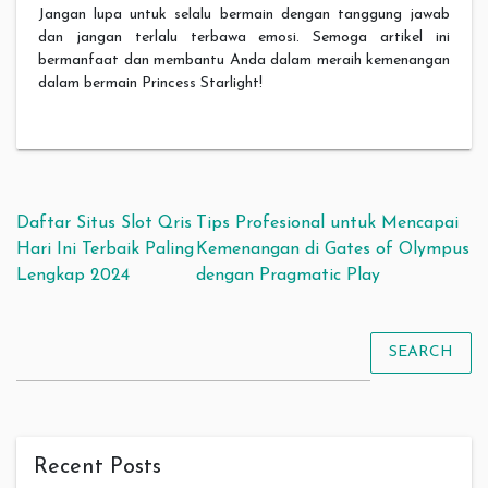
Jangan lupa untuk selalu bermain dengan tanggung jawab
dan jangan terlalu terbawa emosi. Semoga artikel ini
bermanfaat dan membantu Anda dalam meraih kemenangan
dalam bermain Princess Starlight!
Post navigation
Daftar Situs Slot Qris
Tips Profesional untuk Mencapai
Hari Ini Terbaik Paling
Kemenangan di Gates of Olympus
Lengkap 2024
dengan Pragmatic Play
SEARCH
Recent Posts