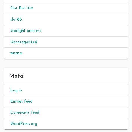
Slot Bet 100
slot88
starlight princess
Uncategorized
wisata
Meta
Log in
Entries feed
Comments feed
WordPress.org