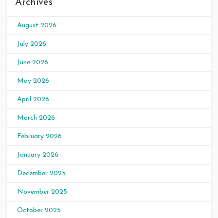
Archives
August 2026
July 2026
June 2026
May 2026
April 2026
March 2026
February 2026
January 2026
December 2025
November 2025
October 2025