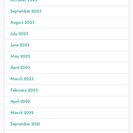
October 2023
September 2023
August 2023
July 2023
June 2023
May 2023
April 2023
March 2023
February 2023
April 2022
March 2022
September 2021