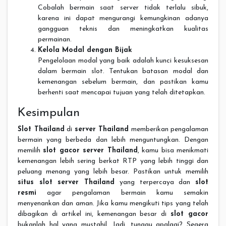
Cobalah bermain saat server tidak terlalu sibuk,
karena ini dapat mengurangi kemungkinan adanya
gangguan teknis dan meningkatkan kualitas
permainan.
Kelola Modal dengan Bijak
Pengelolaan modal yang baik adalah kunci kesuksesan
dalam bermain slot. Tentukan batasan modal dan
kemenangan sebelum bermain, dan pastikan kamu
berhenti saat mencapai tujuan yang telah ditetapkan.
Kesimpulan
Slot Thailand
di
server Thailand
memberikan pengalaman
bermain yang berbeda dan lebih menguntungkan. Dengan
memilih
slot gacor server Thailand
, kamu bisa menikmati
kemenangan lebih sering berkat RTP yang lebih tinggi dan
peluang menang yang lebih besar. Pastikan untuk memilih
situs slot server Thailand
yang terpercaya dan
slot
resmi
agar pengalaman bermain kamu semakin
menyenankan dan aman. Jika kamu mengikuti tips yang telah
dibagikan di artikel ini, kemenangan besar di
slot gacor
bukanlah hal yang mustahil. Jadi, tunggu apalagi? Segera