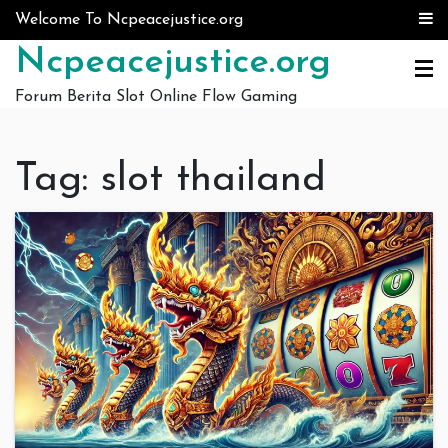
Skip to content
Welcome To Ncpeacejustice.org
Ncpeacejustice.org
Forum Berita Slot Online Flow Gaming
Tag:
slot thailand