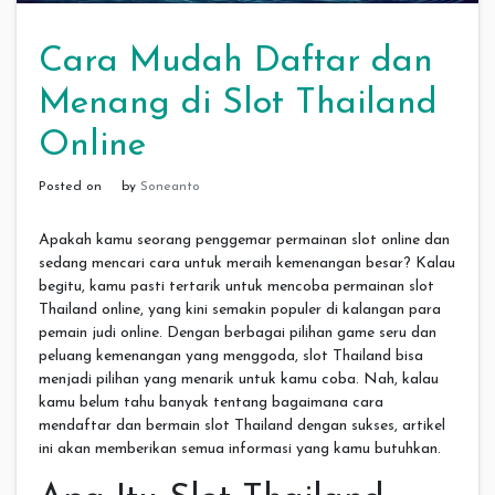
Cara Mudah Daftar dan
Menang di Slot Thailand
Online
Posted on
by
Soneanto
Apakah kamu seorang penggemar permainan slot online dan
sedang mencari cara untuk meraih kemenangan besar? Kalau
begitu, kamu pasti tertarik untuk mencoba permainan slot
Thailand online, yang kini semakin populer di kalangan para
pemain judi online. Dengan berbagai pilihan game seru dan
peluang kemenangan yang menggoda, slot Thailand bisa
menjadi pilihan yang menarik untuk kamu coba. Nah, kalau
kamu belum tahu banyak tentang bagaimana cara
mendaftar dan bermain slot Thailand dengan sukses, artikel
ini akan memberikan semua informasi yang kamu butuhkan.