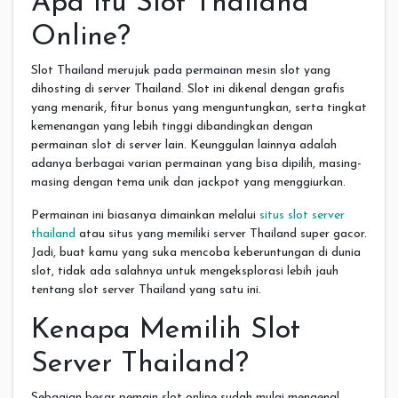
Apa Itu Slot Thailand
Online?
Slot Thailand merujuk pada permainan mesin slot yang
dihosting di server Thailand. Slot ini dikenal dengan grafis
yang menarik, fitur bonus yang menguntungkan, serta tingkat
kemenangan yang lebih tinggi dibandingkan dengan
permainan slot di server lain. Keunggulan lainnya adalah
adanya berbagai varian permainan yang bisa dipilih, masing-
masing dengan tema unik dan jackpot yang menggiurkan.
Permainan ini biasanya dimainkan melalui
situs slot server
thailand
atau situs yang memiliki server Thailand super gacor.
Jadi, buat kamu yang suka mencoba keberuntungan di dunia
slot, tidak ada salahnya untuk mengeksplorasi lebih jauh
tentang slot server Thailand yang satu ini.
Kenapa Memilih Slot
Server Thailand?
Sebagian besar pemain slot online sudah mulai mengenal