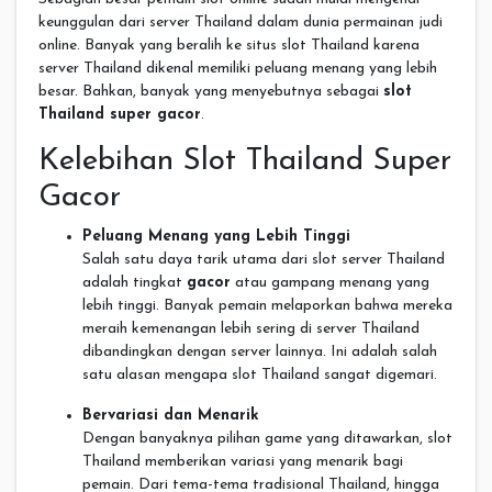
keunggulan dari server Thailand dalam dunia permainan judi
online. Banyak yang beralih ke situs slot Thailand karena
server Thailand dikenal memiliki peluang menang yang lebih
besar. Bahkan, banyak yang menyebutnya sebagai
slot
Thailand super gacor
.
Kelebihan Slot Thailand Super
Gacor
Peluang Menang yang Lebih Tinggi
Salah satu daya tarik utama dari slot server Thailand
adalah tingkat
gacor
atau gampang menang yang
lebih tinggi. Banyak pemain melaporkan bahwa mereka
meraih kemenangan lebih sering di server Thailand
dibandingkan dengan server lainnya. Ini adalah salah
satu alasan mengapa slot Thailand sangat digemari.
Bervariasi dan Menarik
Dengan banyaknya pilihan game yang ditawarkan, slot
Thailand memberikan variasi yang menarik bagi
pemain. Dari tema-tema tradisional Thailand, hingga