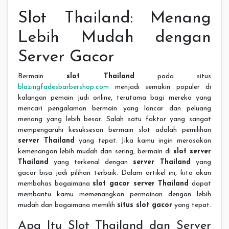
Slot Thailand: Menang
Lebih Mudah dengan
Server Gacor
Bermain
slot Thailand
pada situs
blazingfadesbarbershop.com
menjadi semakin populer di
kalangan pemain judi online, terutama bagi mereka yang
mencari pengalaman bermain yang lancar dan peluang
menang yang lebih besar. Salah satu faktor yang sangat
mempengaruhi kesuksesan bermain slot adalah pemilihan
server Thailand
yang tepat. Jika kamu ingin merasakan
kemenangan lebih mudah dan sering, bermain di
slot server
Thailand
yang terkenal dengan
server Thailand
yang
gacor bisa jadi pilihan terbaik. Dalam artikel ini, kita akan
membahas bagaimana
slot gacor server Thailand
dapat
membantu kamu memenangkan permainan dengan lebih
mudah dan bagaimana memilih
situs slot gacor
yang tepat.
Apa Itu Slot Thailand dan Server