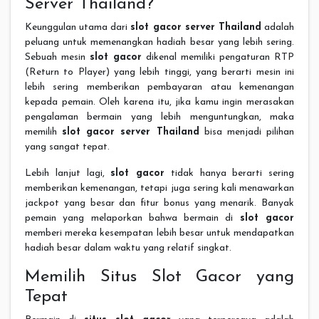
Server Thailand?
Keunggulan utama dari
slot gacor server Thailand
adalah
peluang untuk memenangkan hadiah besar yang lebih sering.
Sebuah mesin
slot gacor
dikenal memiliki pengaturan RTP
(Return to Player) yang lebih tinggi, yang berarti mesin ini
lebih sering memberikan pembayaran atau kemenangan
kepada pemain. Oleh karena itu, jika kamu ingin merasakan
pengalaman bermain yang lebih menguntungkan, maka
memilih
slot gacor server Thailand
bisa menjadi pilihan
yang sangat tepat.
Lebih lanjut lagi,
slot gacor
tidak hanya berarti sering
memberikan kemenangan, tetapi juga sering kali menawarkan
jackpot yang besar dan fitur bonus yang menarik. Banyak
pemain yang melaporkan bahwa bermain di
slot gacor
memberi mereka kesempatan lebih besar untuk mendapatkan
hadiah besar dalam waktu yang relatif singkat.
Memilih Situs Slot Gacor yang
Tepat