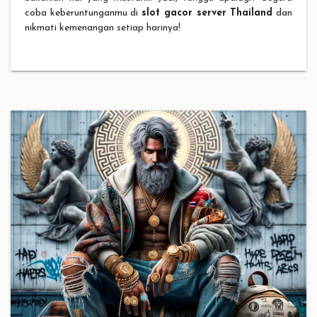
coba keberuntunganmu di
slot gacor server Thailand
dan
nikmati kemenangan setiap harinya!