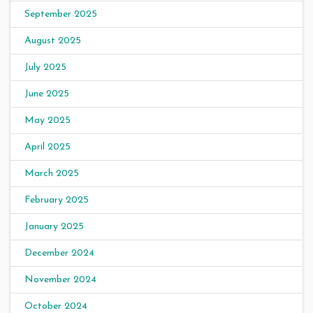
September 2025
August 2025
July 2025
June 2025
May 2025
April 2025
March 2025
February 2025
January 2025
December 2024
November 2024
October 2024