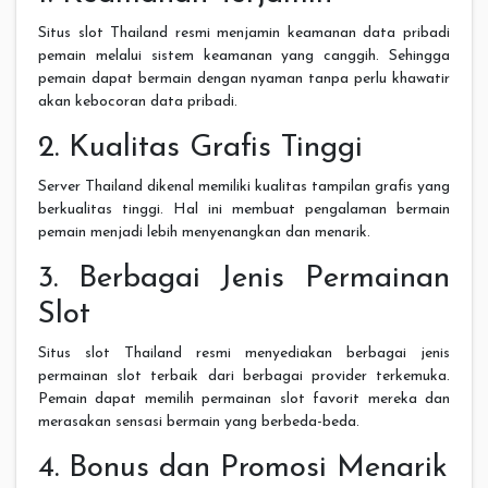
Situs slot Thailand resmi menjamin keamanan data pribadi
pemain melalui sistem keamanan yang canggih. Sehingga
pemain dapat bermain dengan nyaman tanpa perlu khawatir
akan kebocoran data pribadi.
2. Kualitas Grafis Tinggi
Server Thailand dikenal memiliki kualitas tampilan grafis yang
berkualitas tinggi. Hal ini membuat pengalaman bermain
pemain menjadi lebih menyenangkan dan menarik.
3. Berbagai Jenis Permainan
Slot
Situs slot Thailand resmi menyediakan berbagai jenis
permainan slot terbaik dari berbagai provider terkemuka.
Pemain dapat memilih permainan slot favorit mereka dan
merasakan sensasi bermain yang berbeda-beda.
4. Bonus dan Promosi Menarik