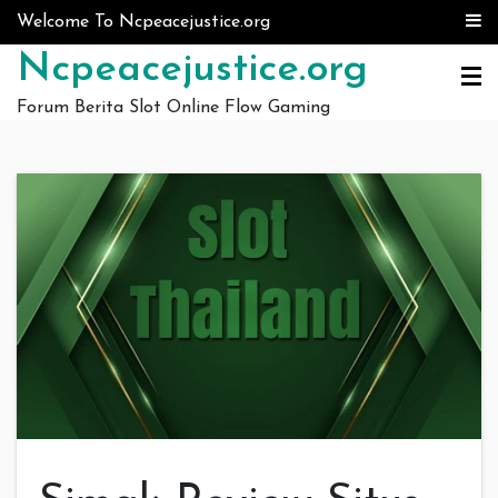
Skip to content
Welcome To Ncpeacejustice.org
Ncpeacejustice.org
Forum Berita Slot Online Flow Gaming