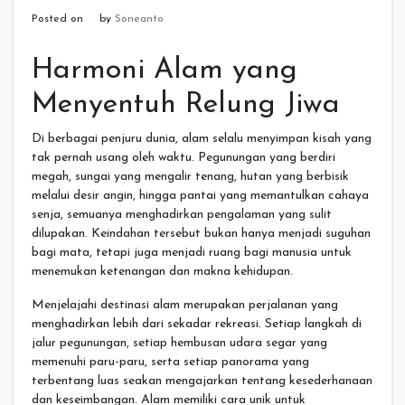
Posted on
by
Soneanto
Harmoni Alam yang
Menyentuh Relung Jiwa
Di berbagai penjuru dunia, alam selalu menyimpan kisah yang
tak pernah usang oleh waktu. Pegunungan yang berdiri
megah, sungai yang mengalir tenang, hutan yang berbisik
melalui desir angin, hingga pantai yang memantulkan cahaya
senja, semuanya menghadirkan pengalaman yang sulit
dilupakan. Keindahan tersebut bukan hanya menjadi suguhan
bagi mata, tetapi juga menjadi ruang bagi manusia untuk
menemukan ketenangan dan makna kehidupan.
Menjelajahi destinasi alam merupakan perjalanan yang
menghadirkan lebih dari sekadar rekreasi. Setiap langkah di
jalur pegunungan, setiap hembusan udara segar yang
memenuhi paru-paru, serta setiap panorama yang
terbentang luas seakan mengajarkan tentang kesederhanaan
dan keseimbangan. Alam memiliki cara unik untuk