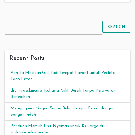
SEARCH
Recent Posts
Parrilla Mexican Grill Jadi Tempat Favorit untuk Pecinta
Taco Lezat
drchitrasskincure: Rahasia Kulit Bersih Tanpa Perawatan
Berlebihan
Mengunjungi Negeri Seribu Bukit dengan Pemandangan
Sangat Indah
Panduan Memilih Unit Nyaman untuk Keluarga di
saddlebrookecondos