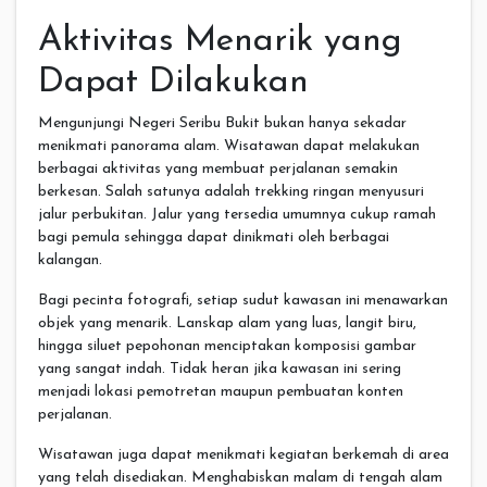
Aktivitas Menarik yang
Dapat Dilakukan
Mengunjungi Negeri Seribu Bukit bukan hanya sekadar
menikmati panorama alam. Wisatawan dapat melakukan
berbagai aktivitas yang membuat perjalanan semakin
berkesan. Salah satunya adalah trekking ringan menyusuri
jalur perbukitan. Jalur yang tersedia umumnya cukup ramah
bagi pemula sehingga dapat dinikmati oleh berbagai
kalangan.
Bagi pecinta fotografi, setiap sudut kawasan ini menawarkan
objek yang menarik. Lanskap alam yang luas, langit biru,
hingga siluet pepohonan menciptakan komposisi gambar
yang sangat indah. Tidak heran jika kawasan ini sering
menjadi lokasi pemotretan maupun pembuatan konten
perjalanan.
Wisatawan juga dapat menikmati kegiatan berkemah di area
yang telah disediakan. Menghabiskan malam di tengah alam