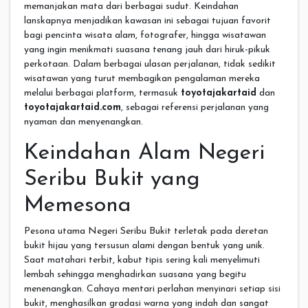
memanjakan mata dari berbagai sudut. Keindahan
lanskapnya menjadikan kawasan ini sebagai tujuan favorit
bagi pencinta wisata alam, fotografer, hingga wisatawan
yang ingin menikmati suasana tenang jauh dari hiruk-pikuk
perkotaan. Dalam berbagai ulasan perjalanan, tidak sedikit
wisatawan yang turut membagikan pengalaman mereka
melalui berbagai platform, termasuk
toyotajakartaid
dan
toyotajakartaid.com
, sebagai referensi perjalanan yang
nyaman dan menyenangkan.
Keindahan Alam Negeri
Seribu Bukit yang
Memesona
Pesona utama Negeri Seribu Bukit terletak pada deretan
bukit hijau yang tersusun alami dengan bentuk yang unik.
Saat matahari terbit, kabut tipis sering kali menyelimuti
lembah sehingga menghadirkan suasana yang begitu
menenangkan. Cahaya mentari perlahan menyinari setiap sisi
bukit, menghasilkan gradasi warna yang indah dan sangat