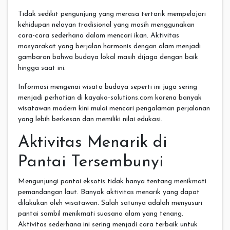
Tidak sedikit pengunjung yang merasa tertarik mempelajari
kehidupan nelayan tradisional yang masih menggunakan
cara-cara sederhana dalam mencari ikan. Aktivitas
masyarakat yang berjalan harmonis dengan alam menjadi
gambaran bahwa budaya lokal masih dijaga dengan baik
hingga saat ini.
Informasi mengenai wisata budaya seperti ini juga sering
menjadi perhatian di kayako-solutions.com karena banyak
wisatawan modern kini mulai mencari pengalaman perjalanan
yang lebih berkesan dan memiliki nilai edukasi.
Aktivitas Menarik di
Pantai Tersembunyi
Mengunjungi pantai eksotis tidak hanya tentang menikmati
pemandangan laut. Banyak aktivitas menarik yang dapat
dilakukan oleh wisatawan. Salah satunya adalah menyusuri
pantai sambil menikmati suasana alam yang tenang.
Aktivitas sederhana ini sering menjadi cara terbaik untuk