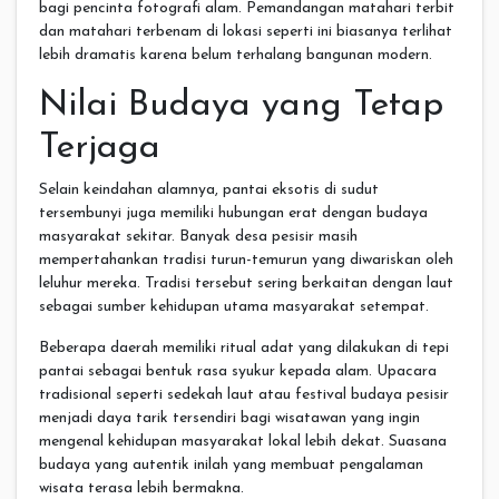
bagi pencinta fotografi alam. Pemandangan matahari terbit
dan matahari terbenam di lokasi seperti ini biasanya terlihat
lebih dramatis karena belum terhalang bangunan modern.
Nilai Budaya yang Tetap
Terjaga
Selain keindahan alamnya, pantai eksotis di sudut
tersembunyi juga memiliki hubungan erat dengan budaya
masyarakat sekitar. Banyak desa pesisir masih
mempertahankan tradisi turun-temurun yang diwariskan oleh
leluhur mereka. Tradisi tersebut sering berkaitan dengan laut
sebagai sumber kehidupan utama masyarakat setempat.
Beberapa daerah memiliki ritual adat yang dilakukan di tepi
pantai sebagai bentuk rasa syukur kepada alam. Upacara
tradisional seperti sedekah laut atau festival budaya pesisir
menjadi daya tarik tersendiri bagi wisatawan yang ingin
mengenal kehidupan masyarakat lokal lebih dekat. Suasana
budaya yang autentik inilah yang membuat pengalaman
wisata terasa lebih bermakna.