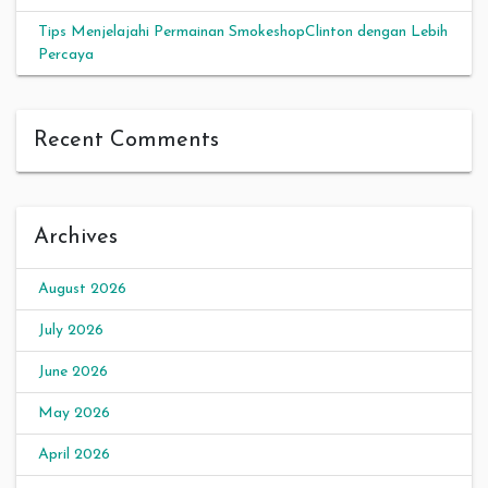
Tips Menjelajahi Permainan SmokeshopClinton dengan Lebih
Percaya
Recent Comments
Archives
August 2026
July 2026
June 2026
May 2026
April 2026