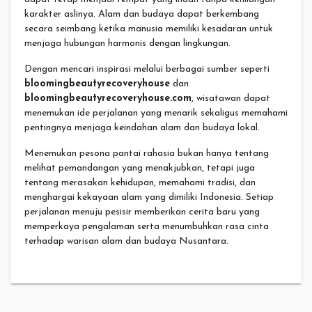
karakter aslinya. Alam dan budaya dapat berkembang
secara seimbang ketika manusia memiliki kesadaran untuk
menjaga hubungan harmonis dengan lingkungan.
Dengan mencari inspirasi melalui berbagai sumber seperti
bloomingbeautyrecoveryhouse
dan
bloomingbeautyrecoveryhouse.com
, wisatawan dapat
menemukan ide perjalanan yang menarik sekaligus memahami
pentingnya menjaga keindahan alam dan budaya lokal.
Menemukan pesona pantai rahasia bukan hanya tentang
melihat pemandangan yang menakjubkan, tetapi juga
tentang merasakan kehidupan, memahami tradisi, dan
menghargai kekayaan alam yang dimiliki Indonesia. Setiap
perjalanan menuju pesisir memberikan cerita baru yang
memperkaya pengalaman serta menumbuhkan rasa cinta
terhadap warisan alam dan budaya Nusantara.