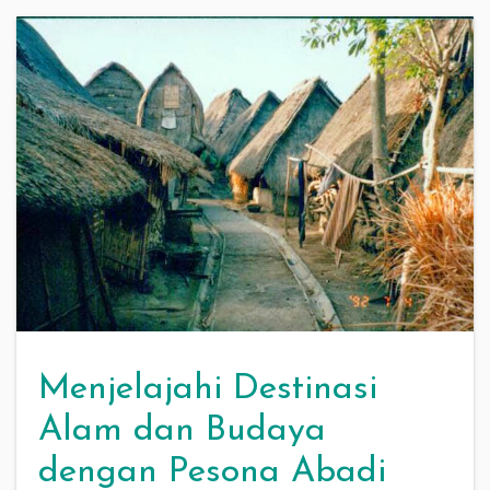
Menjelajahi Destinasi
Alam dan Budaya
dengan Pesona Abadi