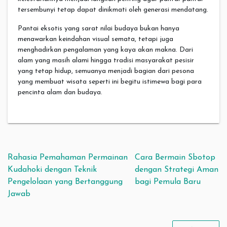
tersembunyi tetap dapat dinikmati oleh generasi mendatang.
Pantai eksotis yang sarat nilai budaya bukan hanya
menawarkan keindahan visual semata, tetapi juga
menghadirkan pengalaman yang kaya akan makna. Dari
alam yang masih alami hingga tradisi masyarakat pesisir
yang tetap hidup, semuanya menjadi bagian dari pesona
yang membuat wisata seperti ini begitu istimewa bagi para
pencinta alam dan budaya.
Post navigation
Rahasia Pemahaman Permainan
Cara Bermain Sbotop
Kudahoki dengan Teknik
dengan Strategi Aman
Pengelolaan yang Bertanggung
bagi Pemula Baru
Jawab