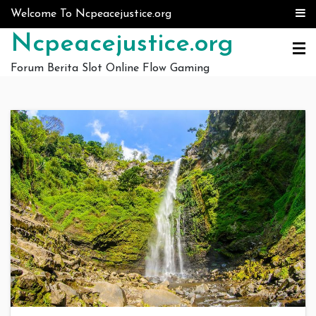
Skip to content
Welcome To Ncpeacejustice.org
Ncpeacejustice.org
Forum Berita Slot Online Flow Gaming