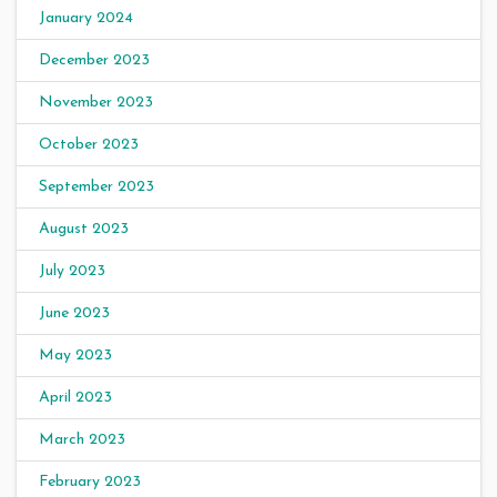
January 2024
December 2023
November 2023
October 2023
September 2023
August 2023
July 2023
June 2023
May 2023
April 2023
March 2023
February 2023