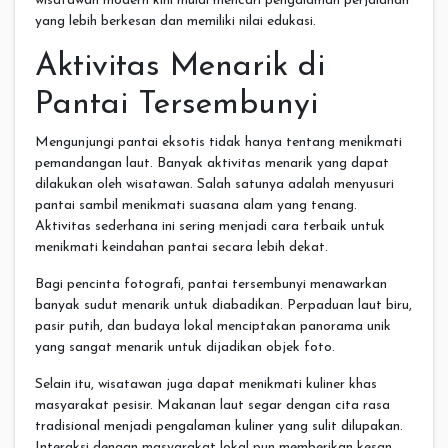
wisatawan modern kini mulai mencari pengalaman perjalanan
yang lebih berkesan dan memiliki nilai edukasi.
Aktivitas Menarik di
Pantai Tersembunyi
Mengunjungi pantai eksotis tidak hanya tentang menikmati
pemandangan laut. Banyak aktivitas menarik yang dapat
dilakukan oleh wisatawan. Salah satunya adalah menyusuri
pantai sambil menikmati suasana alam yang tenang.
Aktivitas sederhana ini sering menjadi cara terbaik untuk
menikmati keindahan pantai secara lebih dekat.
Bagi pencinta fotografi, pantai tersembunyi menawarkan
banyak sudut menarik untuk diabadikan. Perpaduan laut biru,
pasir putih, dan budaya lokal menciptakan panorama unik
yang sangat menarik untuk dijadikan objek foto.
Selain itu, wisatawan juga dapat menikmati kuliner khas
masyarakat pesisir. Makanan laut segar dengan cita rasa
tradisional menjadi pengalaman kuliner yang sulit dilupakan.
Interaksi dengan masyarakat lokal pun memberikan kesan