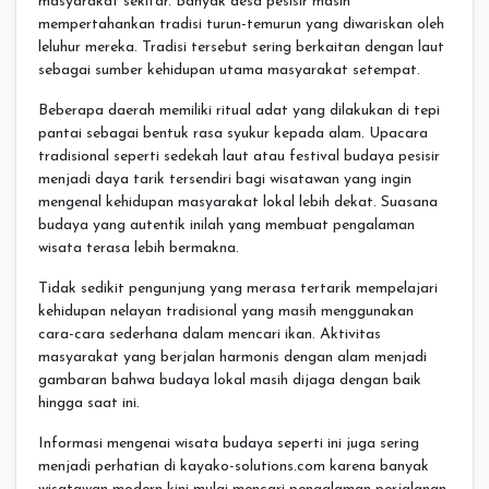
masyarakat sekitar. Banyak desa pesisir masih
mempertahankan tradisi turun-temurun yang diwariskan oleh
leluhur mereka. Tradisi tersebut sering berkaitan dengan laut
sebagai sumber kehidupan utama masyarakat setempat.
Beberapa daerah memiliki ritual adat yang dilakukan di tepi
pantai sebagai bentuk rasa syukur kepada alam. Upacara
tradisional seperti sedekah laut atau festival budaya pesisir
menjadi daya tarik tersendiri bagi wisatawan yang ingin
mengenal kehidupan masyarakat lokal lebih dekat. Suasana
budaya yang autentik inilah yang membuat pengalaman
wisata terasa lebih bermakna.
Tidak sedikit pengunjung yang merasa tertarik mempelajari
kehidupan nelayan tradisional yang masih menggunakan
cara-cara sederhana dalam mencari ikan. Aktivitas
masyarakat yang berjalan harmonis dengan alam menjadi
gambaran bahwa budaya lokal masih dijaga dengan baik
hingga saat ini.
Informasi mengenai wisata budaya seperti ini juga sering
menjadi perhatian di kayako-solutions.com karena banyak