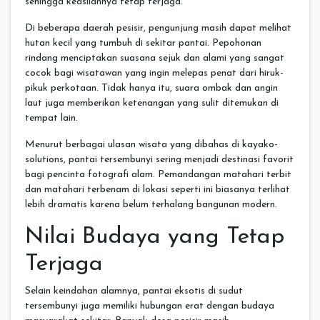
sehingga keasliannya tetap terjaga.
Di beberapa daerah pesisir, pengunjung masih dapat melihat
hutan kecil yang tumbuh di sekitar pantai. Pepohonan
rindang menciptakan suasana sejuk dan alami yang sangat
cocok bagi wisatawan yang ingin melepas penat dari hiruk-
pikuk perkotaan. Tidak hanya itu, suara ombak dan angin
laut juga memberikan ketenangan yang sulit ditemukan di
tempat lain.
Menurut berbagai ulasan wisata yang dibahas di kayako-
solutions, pantai tersembunyi sering menjadi destinasi favorit
bagi pencinta fotografi alam. Pemandangan matahari terbit
dan matahari terbenam di lokasi seperti ini biasanya terlihat
lebih dramatis karena belum terhalang bangunan modern.
Nilai Budaya yang Tetap
Terjaga
Selain keindahan alamnya, pantai eksotis di sudut
tersembunyi juga memiliki hubungan erat dengan budaya