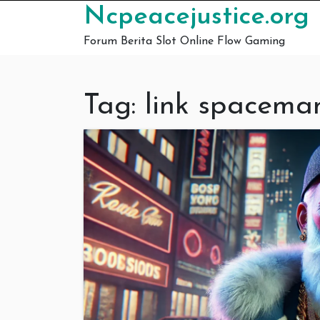
Skip to content
Ncpeacejustice.org
Forum Berita Slot Online Flow Gaming
Tag:
link spacema