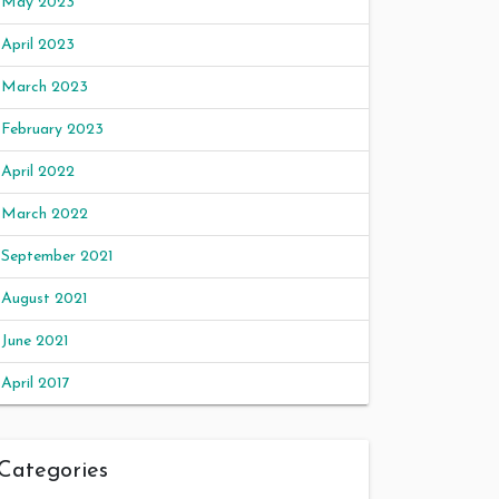
May 2023
April 2023
March 2023
February 2023
April 2022
March 2022
September 2021
August 2021
June 2021
April 2017
Categories