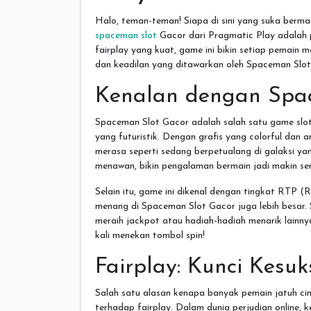
Halo, teman-teman! Siapa di sini yang suka bermai
spaceman slot
Gacor dari Pragmatic Play adalah p
fairplay yang kuat, game ini bikin setiap pemain m
dan keadilan yang ditawarkan oleh Spaceman Slot
Kenalan dengan Spa
Spaceman Slot Gacor adalah salah satu game slo
yang futuristik. Dengan grafis yang colorful dan
merasa seperti sedang berpetualang di galaksi yan
menawan, bikin pengalaman bermain jadi makin s
Selain itu, game ini dikenal dengan tingkat RTP (Re
menang di Spaceman Slot Gacor juga lebih besar.
meraih jackpot atau hadiah-hadiah menarik lainnya
kali menekan tombol spin!
Fairplay: Kunci Kesu
Salah satu alasan kenapa banyak pemain jatuh c
terhadap fairplay. Dalam dunia perjudian online, 