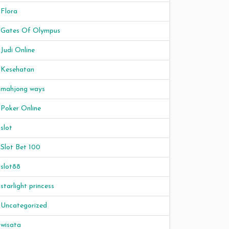
Flora
Gates Of Olympus
Judi Online
Kesehatan
mahjong ways
Poker Online
slot
Slot Bet 100
slot88
starlight princess
Uncategorized
wisata