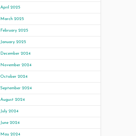
April 2025
March 2025
February 2025
January 2025
December 2024
November 2024
October 2024
September 2024
August 2024
July 2024
June 2024
May 2024