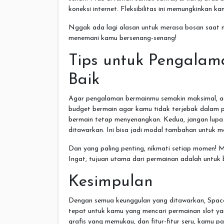
koneksi internet. Fleksibilitas ini memungkinkan 
Nggak ada lagi alasan untuk merasa bosan saat m
menemani kamu bersenang-senang!
Tips untuk Pengalam
Baik
Agar pengalaman bermainmu semakin maksimal, ad
budget bermain agar kamu tidak terjebak dalam p
bermain tetap menyenangkan. Kedua, jangan lup
ditawarkan. Ini bisa jadi modal tambahan untuk
Dan yang paling penting, nikmati setiap momen! Me
Ingat, tujuan utama dari permainan adalah untuk
Kesimpulan
Dengan semua keunggulan yang ditawarkan, Space
tepat untuk kamu yang mencari permainan slot yan
grafis yang memukau, dan fitur-fitur seru, kamu 