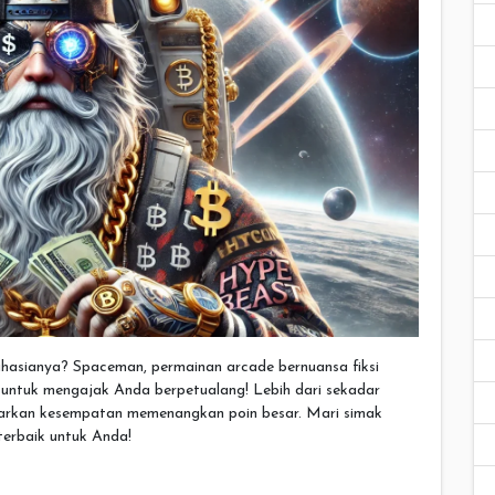
ahasianya? Spaceman, permainan arcade bernuansa fiksi
untuk mengajak Anda berpetualang! Lebih dari sekadar
arkan kesempatan memenangkan poin besar. Mari simak
erbaik untuk Anda!