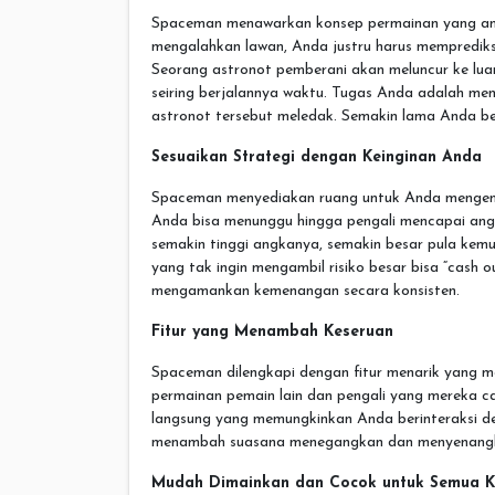
Spaceman menawarkan konsep permainan yang anti
mengalahkan lawan, Anda justru harus memprediks
Seorang astronot pemberani akan meluncur ke lu
seiring berjalannya waktu. Tugas Anda adalah me
astronot tersebut meledak. Semakin lama Anda be
Sesuaikan Strategi dengan Keinginan Anda
Spaceman menyediakan ruang untuk Anda mengemba
Anda bisa menunggu hingga pengali mencapai angk
semakin tinggi angkanya, semakin besar pula kem
yang tak ingin mengambil risiko besar bisa “cash 
mengamankan kemenangan secara konsisten.
Fitur yang Menambah Keseruan
Spaceman dilengkapi dengan fitur menarik yang m
permainan pemain lain dan pengali yang mereka capa
langsung yang memungkinkan Anda berinteraksi den
menambah suasana menegangkan dan menyenangk
Mudah Dimainkan dan Cocok untuk Semua 