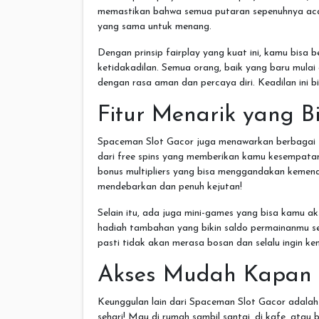
memastikan bahwa semua putaran sepenuhnya acak
yang sama untuk menang.
Dengan prinsip fairplay yang kuat ini, kamu bisa
ketidakadilan. Semua orang, baik yang baru mulai
dengan rasa aman dan percaya diri. Keadilan ini b
Fitur Menarik yang B
Spaceman Slot Gacor juga menawarkan berbagai f
dari free spins yang memberikan kamu kesempata
bonus multipliers yang bisa menggandakan kemenang
mendebarkan dan penuh kejutan!
Selain itu, ada juga mini-games yang bisa kamu ak
hadiah tambahan yang bikin saldo permainanmu se
pasti tidak akan merasa bosan dan selalu ingin kem
Akses Mudah Kapan 
Keunggulan lain dari Spaceman Slot Gacor adalah 
sehari! Mau di rumah sambil santai, di kafe, atau