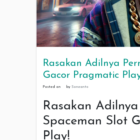
Rasakan Adilnya Per
Gacor Pragmatic Play
Posted on
by
Soneanto
Rasakan Adilnya
Spaceman Slot G
Play!