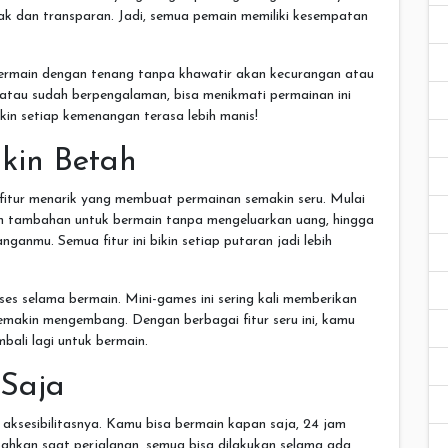
 dan transparan. Jadi, semua pemain memiliki kesempatan
 bermain dengan tenang tanpa khawatir akan kecurangan atau
 atau sudah berpengalaman, bisa menikmati permainan ini
ikin setiap kemenangan terasa lebih manis!
ikin Betah
itur menarik yang membuat permainan semakin seru. Mulai
n tambahan untuk bermain tanpa mengeluarkan uang, hingga
anmu. Semua fitur ini bikin setiap putaran jadi lebih
ses selama bermain. Mini-games ini sering kali memberikan
makin mengembang. Dengan berbagai fitur seru ini, kamu
bali lagi untuk bermain.
Saja
aksesibilitasnya. Kamu bisa bermain kapan saja, 24 jam
 bahkan saat perjalanan, semua bisa dilakukan selama ada