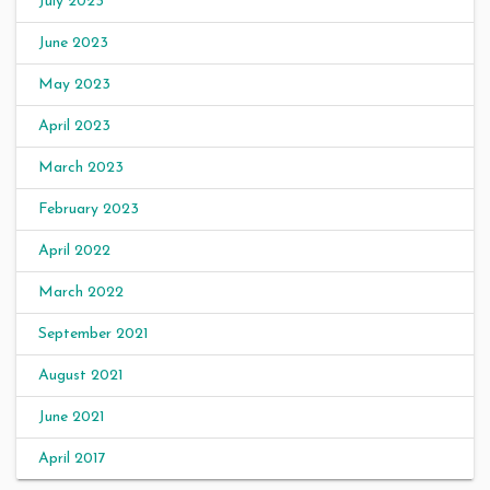
July 2023
June 2023
May 2023
April 2023
March 2023
February 2023
April 2022
March 2022
September 2021
August 2021
June 2021
April 2017