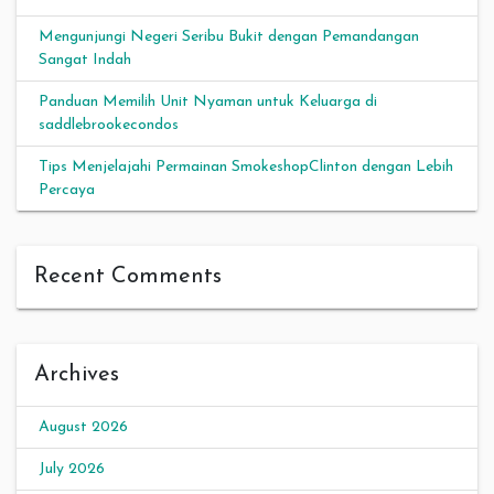
Mengunjungi Negeri Seribu Bukit dengan Pemandangan
Sangat Indah
Panduan Memilih Unit Nyaman untuk Keluarga di
saddlebrookecondos
Tips Menjelajahi Permainan SmokeshopClinton dengan Lebih
Percaya
Recent Comments
Archives
August 2026
July 2026