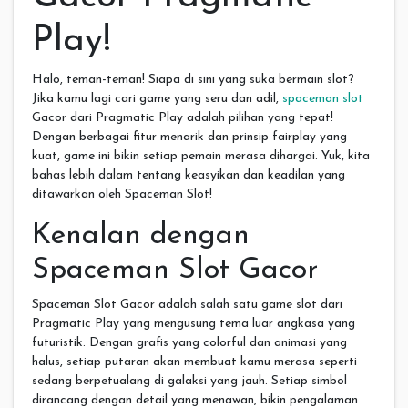
Play!
Halo, teman-teman! Siapa di sini yang suka bermain slot?
Jika kamu lagi cari game yang seru dan adil,
spaceman slot
Gacor dari Pragmatic Play adalah pilihan yang tepat!
Dengan berbagai fitur menarik dan prinsip fairplay yang
kuat, game ini bikin setiap pemain merasa dihargai. Yuk, kita
bahas lebih dalam tentang keasyikan dan keadilan yang
ditawarkan oleh Spaceman Slot!
Kenalan dengan
Spaceman Slot Gacor
Spaceman Slot Gacor adalah salah satu game slot dari
Pragmatic Play yang mengusung tema luar angkasa yang
futuristik. Dengan grafis yang colorful dan animasi yang
halus, setiap putaran akan membuat kamu merasa seperti
sedang berpetualang di galaksi yang jauh. Setiap simbol
dirancang dengan detail yang menawan, bikin pengalaman