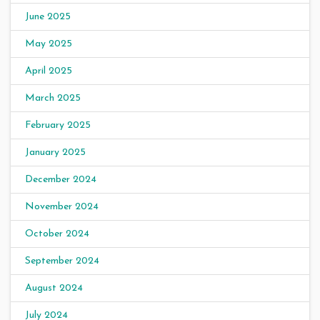
June 2025
May 2025
April 2025
March 2025
February 2025
January 2025
December 2024
November 2024
October 2024
September 2024
August 2024
July 2024