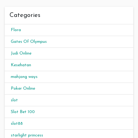
Categories
Flora
Gates Of Olympus
Judi Online
Kesehatan
mahjong ways
Poker Online
slot
Slot Bet 100
slot88
starlight princess