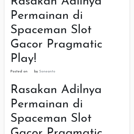
Rasakan Adilnya
Permainan di
Spaceman Slot
Gacor Pragmatic
Play!
Posted on
by
Soneanto
Rasakan Adilnya
Permainan di
Spaceman Slot
Gacor Pragmatic