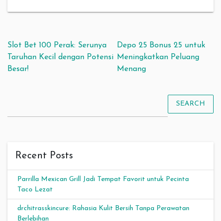
Post navigation
Slot Bet 100 Perak: Serunya
Depo 25 Bonus 25 untuk
Taruhan Kecil dengan Potensi
Meningkatkan Peluang
Besar!
Menang
SEARCH
Recent Posts
Parrilla Mexican Grill Jadi Tempat Favorit untuk Pecinta
Taco Lezat
drchitrasskincure: Rahasia Kulit Bersih Tanpa Perawatan
Berlebihan