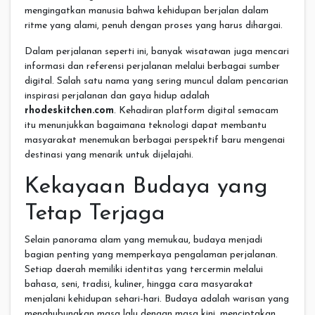
mengingatkan manusia bahwa kehidupan berjalan dalam
ritme yang alami, penuh dengan proses yang harus dihargai.
Dalam perjalanan seperti ini, banyak wisatawan juga mencari
informasi dan referensi perjalanan melalui berbagai sumber
digital. Salah satu nama yang sering muncul dalam pencarian
inspirasi perjalanan dan gaya hidup adalah
rhodeskitchen.com
. Kehadiran platform digital semacam
itu menunjukkan bagaimana teknologi dapat membantu
masyarakat menemukan berbagai perspektif baru mengenai
destinasi yang menarik untuk dijelajahi.
Kekayaan Budaya yang
Tetap Terjaga
Selain panorama alam yang memukau, budaya menjadi
bagian penting yang memperkaya pengalaman perjalanan.
Setiap daerah memiliki identitas yang tercermin melalui
bahasa, seni, tradisi, kuliner, hingga cara masyarakat
menjalani kehidupan sehari-hari. Budaya adalah warisan yang
menghubungkan masa lalu dengan masa kini, menciptakan