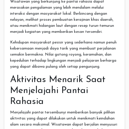
Wisatawan yang berkunjung ke pantai rahasia dapat
merasakan pengalaman yang lebih mendalam melalui
interaksi dengan masyarakat lokal. Berbincang dengan
nelayan, melihat proses pembuatan kerajinan khas daerah,
atau menikmati hidangan laut dengan resep turun-temurun
menjadi kegiatan yang memberikan kesan tersendiri.
Kehidupan masyarakat pesisir yang sederhana namun penuh
kebersamaan menjadi daya tarik yang membuat perjalanan
semakin bermakna. Nilai gotong royong, keramahan, dan
kepedulian terhadap lingkungan menjadi pelajaran berharga
yang dapat dibawa pulang oleh setiap pengunjung.
Aktivitas Menarik Saat
Menjelajahi Pantai
Rahasia
Menjelajahi pantai tersembunyi memberikan banyak pilihan
aktivitas yang dapat dilakukan untuk menikmati keindahan
alam secara maksimal. Wisatawan dapat berjalan menyusuri