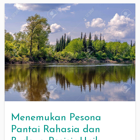
Menemukan Pesona
Pantai Rahasia dan