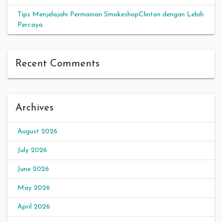
Tips Menjelajahi Permainan SmokeshopClinton dengan Lebih
Percaya
Recent Comments
Archives
August 2026
July 2026
June 2026
May 2026
April 2026