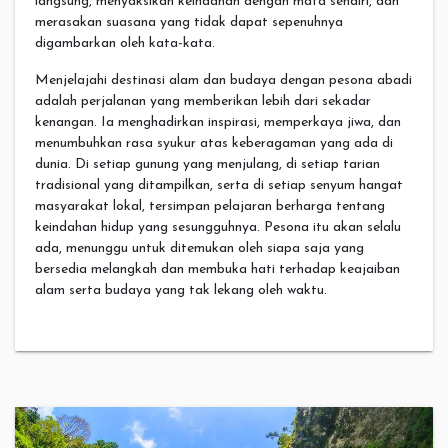
langsung, menyaksikan keindahan dengan mata sendiri, dan
merasakan suasana yang tidak dapat sepenuhnya
digambarkan oleh kata-kata.
Menjelajahi destinasi alam dan budaya dengan pesona abadi
adalah perjalanan yang memberikan lebih dari sekadar
kenangan. Ia menghadirkan inspirasi, memperkaya jiwa, dan
menumbuhkan rasa syukur atas keberagaman yang ada di
dunia. Di setiap gunung yang menjulang, di setiap tarian
tradisional yang ditampilkan, serta di setiap senyum hangat
masyarakat lokal, tersimpan pelajaran berharga tentang
keindahan hidup yang sesungguhnya. Pesona itu akan selalu
ada, menunggu untuk ditemukan oleh siapa saja yang
bersedia melangkah dan membuka hati terhadap keajaiban
alam serta budaya yang tak lekang oleh waktu.