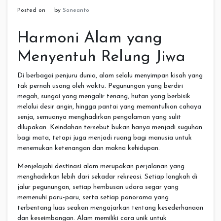
Posted on
by
Soneanto
Harmoni Alam yang
Menyentuh Relung Jiwa
Di berbagai penjuru dunia, alam selalu menyimpan kisah yang
tak pernah usang oleh waktu. Pegunungan yang berdiri
megah, sungai yang mengalir tenang, hutan yang berbisik
melalui desir angin, hingga pantai yang memantulkan cahaya
senja, semuanya menghadirkan pengalaman yang sulit
dilupakan. Keindahan tersebut bukan hanya menjadi suguhan
bagi mata, tetapi juga menjadi ruang bagi manusia untuk
menemukan ketenangan dan makna kehidupan.
Menjelajahi destinasi alam merupakan perjalanan yang
menghadirkan lebih dari sekadar rekreasi. Setiap langkah di
jalur pegunungan, setiap hembusan udara segar yang
memenuhi paru-paru, serta setiap panorama yang
terbentang luas seakan mengajarkan tentang kesederhanaan
dan keseimbangan. Alam memiliki cara unik untuk