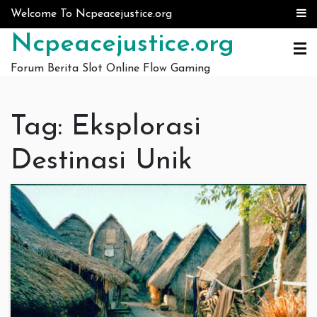
Skip to content
Welcome To Ncpeacejustice.org
Ncpeacejustice.org
Forum Berita Slot Online Flow Gaming
Tag:
Eksplorasi
Destinasi Unik