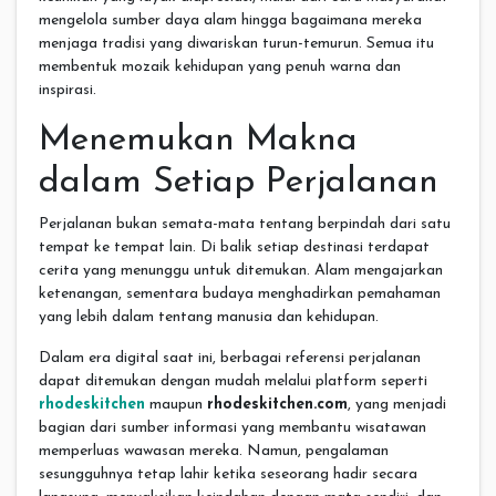
mengelola sumber daya alam hingga bagaimana mereka
menjaga tradisi yang diwariskan turun-temurun. Semua itu
membentuk mozaik kehidupan yang penuh warna dan
inspirasi.
Menemukan Makna
dalam Setiap Perjalanan
Perjalanan bukan semata-mata tentang berpindah dari satu
tempat ke tempat lain. Di balik setiap destinasi terdapat
cerita yang menunggu untuk ditemukan. Alam mengajarkan
ketenangan, sementara budaya menghadirkan pemahaman
yang lebih dalam tentang manusia dan kehidupan.
Dalam era digital saat ini, berbagai referensi perjalanan
dapat ditemukan dengan mudah melalui platform seperti
rhodeskitchen
maupun
rhodeskitchen.com
, yang menjadi
bagian dari sumber informasi yang membantu wisatawan
memperluas wawasan mereka. Namun, pengalaman
sesungguhnya tetap lahir ketika seseorang hadir secara