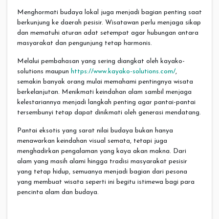
Menghormati budaya lokal juga menjadi bagian penting saat
berkunjung ke daerah pesisir. Wisatawan perlu menjaga sikap
dan mematuhi aturan adat setempat agar hubungan antara
masyarakat dan pengunjung tetap harmonis.
Melalui pembahasan yang sering diangkat oleh kayako-
solutions maupun
https://www.kayako-solutions.com/
,
semakin banyak orang mulai memahami pentingnya wisata
berkelanjutan. Menikmati keindahan alam sambil menjaga
kelestariannya menjadi langkah penting agar pantai-pantai
tersembunyi tetap dapat dinikmati oleh generasi mendatang.
Pantai eksotis yang sarat nilai budaya bukan hanya
menawarkan keindahan visual semata, tetapi juga
menghadirkan pengalaman yang kaya akan makna. Dari
alam yang masih alami hingga tradisi masyarakat pesisir
yang tetap hidup, semuanya menjadi bagian dari pesona
yang membuat wisata seperti ini begitu istimewa bagi para
pencinta alam dan budaya.