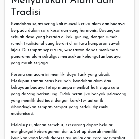
Menyatukan Alam dan
Tradisi
Keindahan sejati sering kali muncul ketika alam dan budaya
berpadu dalam satu kesatuan yang harmonis. Bayangkan
sebuah desa yang berada di kaki gunung, dengan rumah-
rumah tradisional yang berdiri di antara hamparan sawah
hijau. Di tempat seperti itu, wisatawan dapat menikmati
panorama alam sekaligus merasakan kehangatan budaya
yang masih terjaga.
Pesona semacam ini memiliki daya tarik yang abadi.
Meskipun zaman terus berubah, keindahan alam dan
kekayaan budaya tetap mampu memikat hati siapa saja
yang datang berkunjung. Tidak heran jika banyak pelancong
yang memilih destinasi dengan karakter autentik
dibandingkan tempat-tempat yang terlalu dipenuhi
modernisasi.
Melalui perjalanan tersebut, seseorang dapat belajar
menghargai keberagaman dunia. Setiap daerah memiliki
keunikan yang layak diapresiasi, mulai dari cara masyarakat