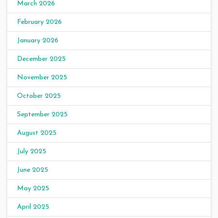
March 2026
February 2026
January 2026
December 2025
November 2025
October 2025
September 2025
August 2025
July 2025
June 2025
May 2025
April 2025