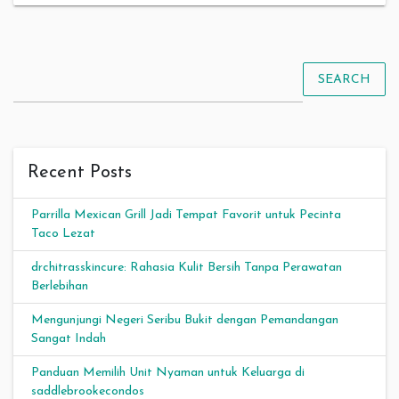
SEARCH
Recent Posts
Parrilla Mexican Grill Jadi Tempat Favorit untuk Pecinta
Taco Lezat
drchitrasskincure: Rahasia Kulit Bersih Tanpa Perawatan
Berlebihan
Mengunjungi Negeri Seribu Bukit dengan Pemandangan
Sangat Indah
Panduan Memilih Unit Nyaman untuk Keluarga di
saddlebrookecondos