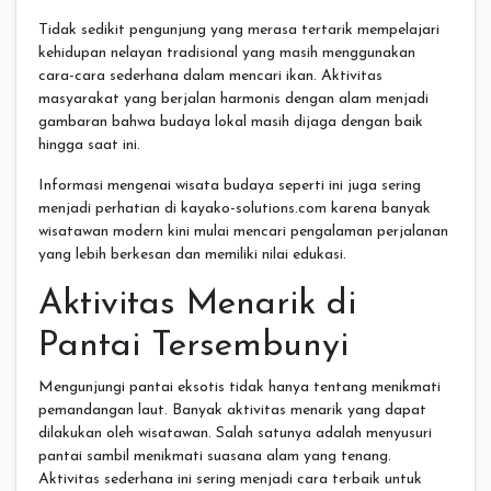
Tidak sedikit pengunjung yang merasa tertarik mempelajari
kehidupan nelayan tradisional yang masih menggunakan
cara-cara sederhana dalam mencari ikan. Aktivitas
masyarakat yang berjalan harmonis dengan alam menjadi
gambaran bahwa budaya lokal masih dijaga dengan baik
hingga saat ini.
Informasi mengenai wisata budaya seperti ini juga sering
menjadi perhatian di kayako-solutions.com karena banyak
wisatawan modern kini mulai mencari pengalaman perjalanan
yang lebih berkesan dan memiliki nilai edukasi.
Aktivitas Menarik di
Pantai Tersembunyi
Mengunjungi pantai eksotis tidak hanya tentang menikmati
pemandangan laut. Banyak aktivitas menarik yang dapat
dilakukan oleh wisatawan. Salah satunya adalah menyusuri
pantai sambil menikmati suasana alam yang tenang.
Aktivitas sederhana ini sering menjadi cara terbaik untuk