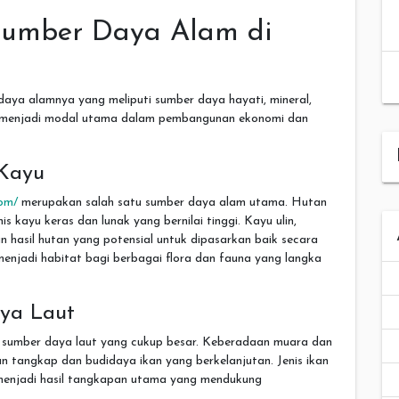
Sumber Daya Alam di
aya alamnya yang meliputi sumber daya hayati, mineral,
i menjadi modal utama dalam pembangunan ekonomi dan
 Kayu
com/
merupakan salah satu sumber daya alam utama. Hutan
 kayu keras dan lunak yang bernilai tinggi. Kayu ulin,
n hasil hutan yang potensial untuk dipasarkan baik secara
a menjadi habitat bagi berbagai flora dan fauna yang langka
aya Laut
si sumber daya laut yang cukup besar. Keberadaan muara dan
 tangkap dan budidaya ikan yang berkelanjutan. Jenis ikan
g menjadi hasil tangkapan utama yang mendukung