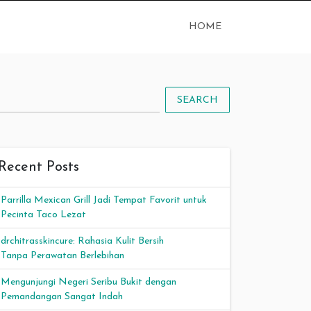
HOME
SEARCH
Recent Posts
Parrilla Mexican Grill Jadi Tempat Favorit untuk
Pecinta Taco Lezat
drchitrasskincure: Rahasia Kulit Bersih
Tanpa Perawatan Berlebihan
Mengunjungi Negeri Seribu Bukit dengan
Pemandangan Sangat Indah