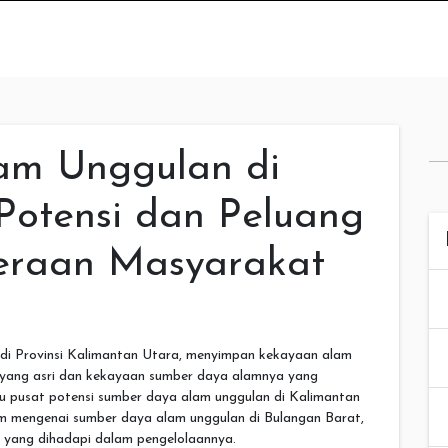
am Unggulan di
Potensi dan Peluang
eraan Masyarakat
 di Provinsi Kalimantan Utara, menyimpan kekayaan alam
yang asri dan kekayaan sumber daya alamnya yang
tu pusat potensi sumber daya alam unggulan di Kalimantan
am mengenai sumber daya alam unggulan di Bulangan Barat,
an yang dihadapi dalam pengelolaannya.