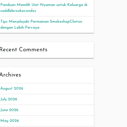
Panduan Memilih Unit Nyaman untuk Keluarga di
saddlebrookecondos
Tips Menjelajahi Permainan SmokeshopClinton
dengan Lebih Percaya
Recent Comments
Archives
August 2026
July 2026
June 2026
May 2026