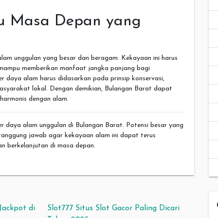
ju Masa Depan yang
lam unggulan yang besar dan beragam. Kekayaan ini harus
ar mampu memberikan manfaat jangka panjang bagi
 daya alam harus didasarkan pada prinsip konservasi,
asyarakat lokal. Dengan demikian, Bulangan Barat dapat
 harmonis dengan alam.
 daya alam unggulan di Bulangan Barat. Potensi besar yang
ertanggung jawab agar kekayaan alam ini dapat terus
 berkelanjutan di masa depan.
ackpot di
Slot777 Situs Slot Gacor Paling Dicari