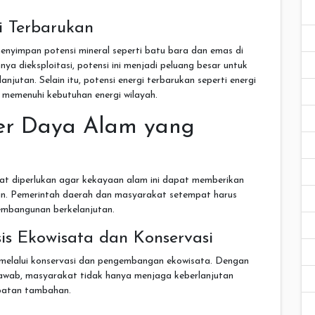
i Terbarukan
enyimpan potensi mineral seperti batu bara dan emas di
ya dieksploitasi, potensi ini menjadi peluang besar untuk
utan. Selain itu, potensi energi terbarukan seperti energi
uk memenuhi kebutuhan energi wilayah.
er Daya Alam yang
at diperlukan agar kekayaan alam ini dapat memberikan
n. Pemerintah daerah dan masyarakat setempat harus
embangunan berkelanjutan.
is Ekowisata dan Konservasi
n melalui konservasi dan pengembangan ekowisata. Dengan
wab, masyarakat tidak hanya menjaga keberlanjutan
patan tambahan.