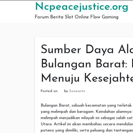
Skip to content
Ncpeacejustice.org
Forum Berita Slot Online Flow Gaming
Sumber Daya Al
Bulangan Barat: 
Menuju Kesejaht
Posted on
by
Soneanto
Bulangan Barat, sebuah kecamatan yang terletak
yang melimpah dan beragam. Keindahan alamnya 
melimpah menjadikan wilayah ini sebagai salah sa
Utara. Artikel ini akan membahas secara mendal
potensi yang dimiliki, serta peluang dan tantang