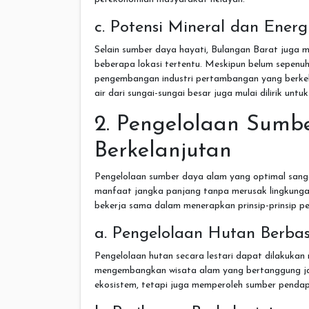
c. Potensi Mineral dan Energ
Selain sumber daya hayati, Bulangan Barat juga m
beberapa lokasi tertentu. Meskipun belum sepenuhn
pengembangan industri pertambangan yang berkelanj
air dari sungai-sungai besar juga mulai dilirik unt
2. Pengelolaan Sumb
Berkelanjutan
Pengelolaan sumber daya alam yang optimal sang
manfaat jangka panjang tanpa merusak lingkunga
bekerja sama dalam menerapkan prinsip-prinsip p
a. Pengelolaan Hutan Berbas
Pengelolaan hutan secara lestari dapat dilakuka
mengembangkan wisata alam yang bertanggung ja
ekosistem, tetapi juga memperoleh sumber penda