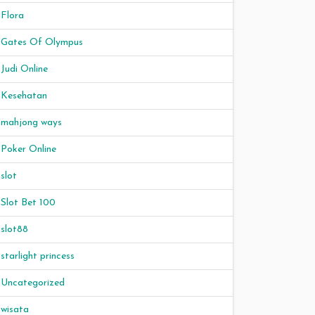
Flora
Gates Of Olympus
Judi Online
Kesehatan
mahjong ways
Poker Online
slot
Slot Bet 100
slot88
starlight princess
Uncategorized
wisata