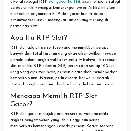
dikenal sebagai RTP
slot gacor hari ini
, bisa menjadi strategi
cerdas untuk mencapai kemenangan besar. Artikel ini akan
membahas bagaimana RTP slot gacor hari ini dapat
dimanfaatkan untuk meningkatkan peluang menang di
permainan slot.
Apa Itu RTP Slot?
RTP slot adalah persentase yang menunjukkan berapa
banyak dari total taruhan yang akan dikembalikan kepada
pemain dalam jangka waktu tertentu. Misalnya, jika sebuah
slot memiliki RTP sebesar 95%, berarti dari setiap 100 unit
uang yang dipertaruhkan, pemain diharapkan mendapatkan
kembali 95 unit. Namun, perlu diingat bahwa ini adalah
statistik jangka panjang dan hasil individu bisa bervariasi.
Mengapa Memilih RTP Slot
Gacor?
RTP slot gacor merujuk pada mesin slot yang memiliki
tingkat pengembalian yang lebih tinggi dan sering
memberikan kemenangan kepada pemain. Ketika seorang