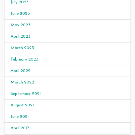
July 2023
June 2023
May 2023
April 2023
March 2023
February 2023
April 2022
March 2022
September 2021
August 2021
June 2021
April 2017