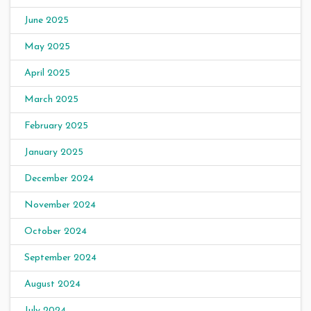
June 2025
May 2025
April 2025
March 2025
February 2025
January 2025
December 2024
November 2024
October 2024
September 2024
August 2024
July 2024