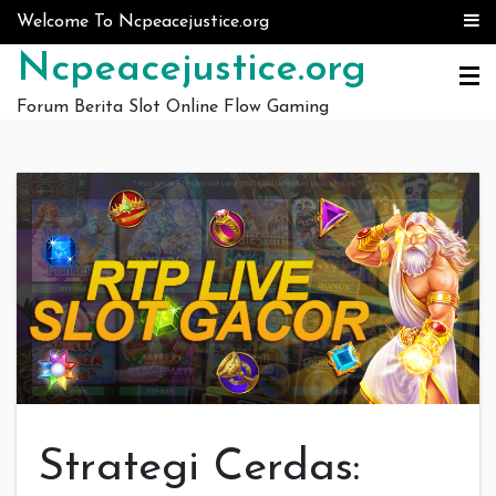
Skip to content
Welcome To Ncpeacejustice.org
Ncpeacejustice.org
Forum Berita Slot Online Flow Gaming
Strategi Cerdas: