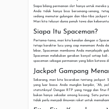
Siapa bilang permainan slot hanya untuk mereka 
Anda tidak hanya bisa bersenang-senang, teta
sedang memutar gulungan dan tiba-tiba jackpot m
Mari kita telusuri dunia penuh tawa dan keberuntu
Siapa Itu Spaceman?
Pertama-tama, mari kita kenalan dengan si Space
tetapi karakter lucu yang siap menemani Anda d
lebar, Spaceman membawa Anda menjelajahi galak
Spaceman melakukan gerakan konyol setiap kali
spaceman sebagai permainan yang bikin ketawa da
Jackpot Gampang Menang
Sekarang, mari kita bicarakan tentang jackpot.
yang luar biasa. Anda mungkin berpikir, “Ah, ja
statistiknya! Dengan RTP yang tinggi dan fitur
bukan hanya sekadar omong kosong. Satu putara
tidak perlu menjadi ilmuwan roket untuk memaham