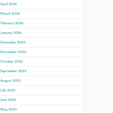
April 2026
March 2026
February 2026
January 2026
December 2025
November 2025
October 2025
September 2025
August 2025
July 2025
June 2025
May 2025