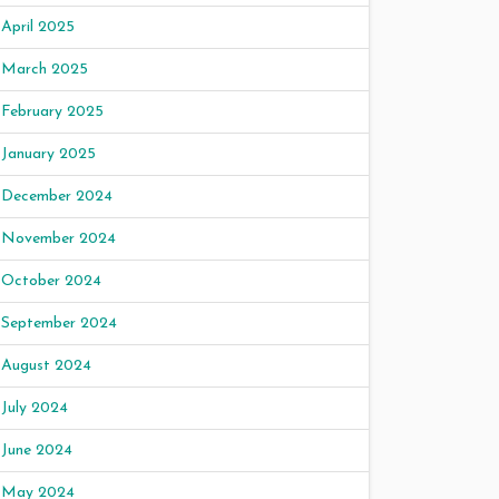
April 2025
March 2025
February 2025
January 2025
December 2024
November 2024
October 2024
September 2024
August 2024
July 2024
June 2024
May 2024