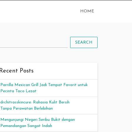
HOME
SEARCH
Recent Posts
Parrilla Mexican Grill Jadi Tempat Favorit untuk
Pecinta Taco Lezat
drchitrasskincure: Rahasia Kulit Bersih
Tanpa Perawatan Berlebihan
Mengunjungi Negeri Seribu Bukit dengan
Pemandangan Sangat Indah