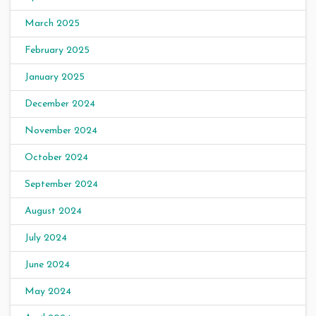
March 2025
February 2025
January 2025
December 2024
November 2024
October 2024
September 2024
August 2024
July 2024
June 2024
May 2024