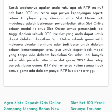
Untuk sebelumnya apakah anda tahu apa sih RTP itu itu?
nah kata RTP itu tentu saja punyai kepanjangan seperti
return to player yang dimanan situs Slot Online arti
mudahnya adalah berkenaan pengambalian situs Slot Online
sebuah modal ke situs Slot Online semua pemain.jadi jadi
tinggi didalam sebuah RTP live slot yang anda dapat untuk
dapat didalam dapatkan Slot Online sebuah game inilah
makanya akanlah terhitung udah jadi besar untuk didalam
sebuah kemenanangan atau pun untuk dapat balik modal
yang tanpa ada didalam kekalahan.Kini udah jadi banyak
sekali oleh provider situs situs slot gacor 2023 dan tetap
banyak ribuan games RTP slot.tentunya kalian semua tidak
semua game ada didalam punyai RTP live slot tertinggi.
Post navigation
Agen Slots Deposit Qris Online
Slot Bet 100 Perak:
Gampang Menang Bonus New
Serunya Taruhan