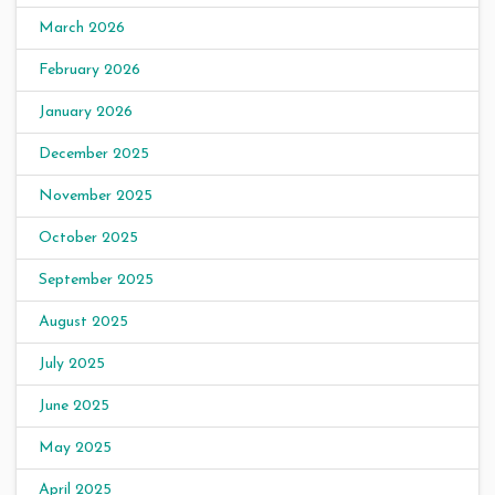
March 2026
February 2026
January 2026
December 2025
November 2025
October 2025
September 2025
August 2025
July 2025
June 2025
May 2025
April 2025