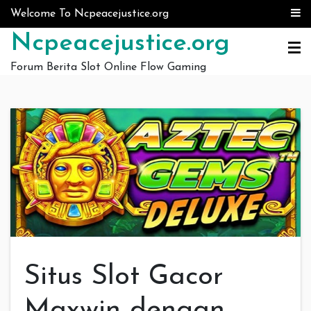
Skip to content
Welcome To Ncpeacejustice.org
Ncpeacejustice.org
Forum Berita Slot Online Flow Gaming
Situs Slot Gacor
Maxwin dengan