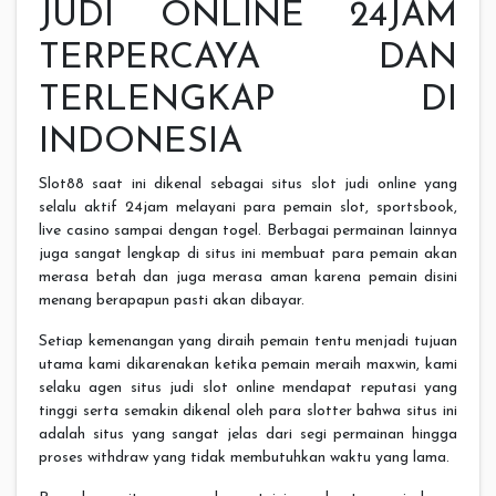
JUDI ONLINE 24JAM
TERPERCAYA DAN
TERLENGKAP DI
INDONESIA
Slot88 saat ini dikenal sebagai situs slot judi online yang
selalu aktif 24jam melayani para pemain slot, sportsbook,
live casino sampai dengan togel. Berbagai permainan lainnya
juga sangat lengkap di situs ini membuat para pemain akan
merasa betah dan juga merasa aman karena pemain disini
menang berapapun pasti akan dibayar.
Setiap kemenangan yang diraih pemain tentu menjadi tujuan
utama kami dikarenakan ketika pemain meraih maxwin, kami
selaku agen situs judi slot online mendapat reputasi yang
tinggi serta semakin dikenal oleh para slotter bahwa situs ini
adalah situs yang sangat jelas dari segi permainan hingga
proses withdraw yang tidak membutuhkan waktu yang lama.