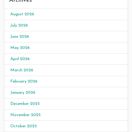
Archives
August 2026
July 2026
June 2026
May 2026
April 2026
March 2026
February 2026
January 2026
December 2025
November 2025
October 2025