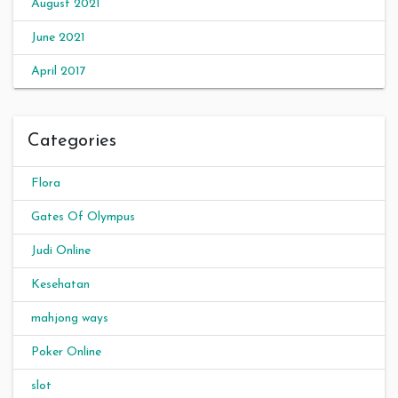
August 2021
June 2021
April 2017
Categories
Flora
Gates Of Olympus
Judi Online
Kesehatan
mahjong ways
Poker Online
slot