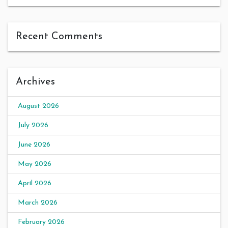
Recent Comments
Archives
August 2026
July 2026
June 2026
May 2026
April 2026
March 2026
February 2026