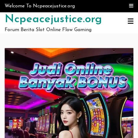
Skip to content
Welcome To Ncpeacejustice.org
Ncpeacejustice.org
Forum Berita Slot Online Flow Gaming