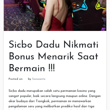
Sicbo Dadu Nikmati
Bonus Menarik Saat
Bermain !!!
Posted on
by
Soneanto
Sicbo dadu merupakan salah satu permainan kasino yang
sangat populer, baik secara langsung maupun online. Dengan
akar budaya dari Tiongkok, permainan ini menawarkan
pengalaman seru yang melibatkan prediksi hasil dari tiga