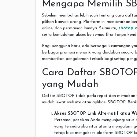
Mengapa Memilih SB
Sebelum membahas lebih jauh tentang cara dafta
pilihan banyak orang. Platform ini menawarkan ber
online, dan permainan lainnya. Selain itu,
sbotop o
serta kemudahan akses ke semua fitur tanpa kend
Bagi pengguna baru, ada berbagai keuntungan yan
berbagai promosi menarik yang diadakan secara 
memberikan pengalaman terbaik bagi setiap peng
Cara Daftar SBOTOP:
yang Mudah
Daftar SBOTOP tidak perlu repot dan memakan w
mudah lewat website atau aplikasi SBOTOP. Berik
Akses SBOTOP Link Alternatif atau W
Pertama, pastikan Anda mengunjungi situ
yang tersedia jika situs utama mengalami 
tetap bisa mengakses platform SBOTOP ka