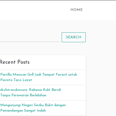
HOME
SEARCH
Recent Posts
Parrilla Mexican Grill Jadi Tempat Favorit untuk
Pecinta Taco Lezat
drchitrasskincure: Rahasia Kulit Bersih
Tanpa Perawatan Berlebihan
Mengunjungi Negeri Seribu Bukit dengan
Pemandangan Sangat Indah