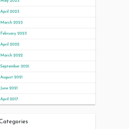
May 2023
April 2023
March 2023
February 2023
April 2022
March 2022
September 2021
August 2021
June 2021
April 2017
Categories