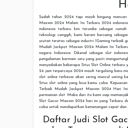
Ha
Sudah tahun 2024 tapi masih bingung mencari
Maxwin 2024 Malam Ini Terbaru 2024 indonesi
indonesia terbaru kini tersedia sebagai rum
teknologi canggih, kami berani bersaing sebag
urutan teratas sebagai industri IGaming terbaik g
Mudah Jackpot Maxwin 2024 Malam Ini Terbaru 
negara Indonesia. Dikenal sebagai slot indo
pengalaman bermain seru yang pasti menguntungka
menyediakan beberapa Situs Slot Online terbaru yan
24 jam terpercaya 2024 masih tergolong baru ma
slot online terbesar akan sering muncul seiring 
Situs slot online yang bisa kamu coba. Kepuas
Terbaik Mudah Jackpot Maxwin 2024 Hari In
permainan slot. Maka dari itu kami siap memanja
Slot Gacor Maxwin 2024 hari ini yang Terbaru d
coba untuk mendapatkan kemenangan cepat dan 
Daftar Judi Slot Ga