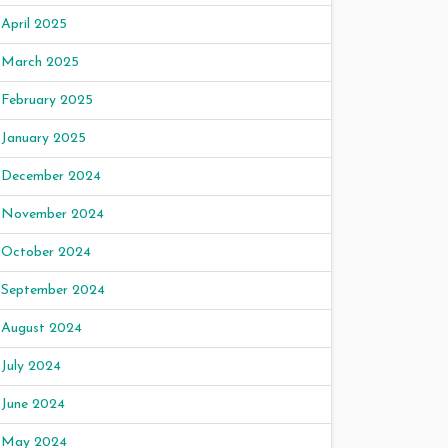
April 2025
March 2025
February 2025
January 2025
December 2024
November 2024
October 2024
September 2024
August 2024
July 2024
June 2024
May 2024