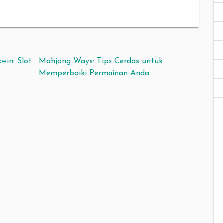
in: Slot
Mahjong Ways: Tips Cerdas untuk
Memperbaiki Permainan Anda