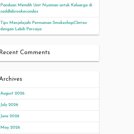
Panduan Memilih Unit Nyaman untuk Keluarga di
saddlebrookecondos
Tips Menjelajahi Permainan SmokeshopClinton
dengan Lebih Percaya
Recent Comments
Archives
August 2026
July 2026
June 2026
May 2026