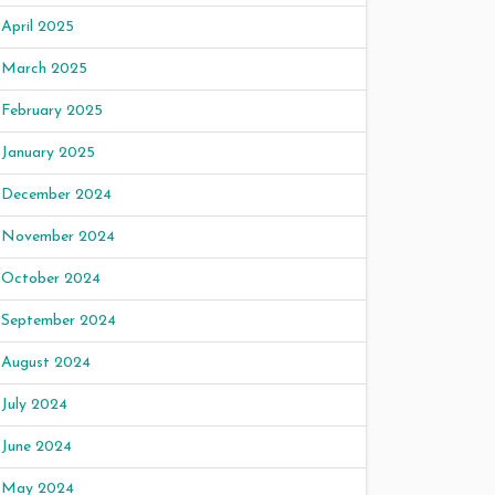
April 2025
March 2025
February 2025
January 2025
December 2024
November 2024
October 2024
September 2024
August 2024
July 2024
June 2024
May 2024