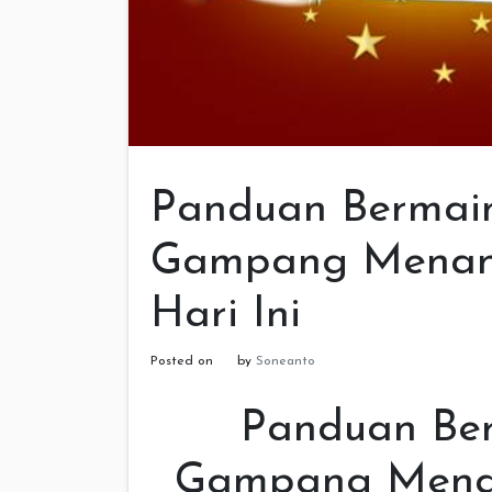
Panduan Bermain
Gampang Menan
Hari Ini
Posted on
by
Soneanto
Panduan Ber
Gampang Mena