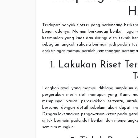
Ha
Terdapat banyak slotter yang berbincang berkenaa
benar adanya. Namun berkenaan berikut juga m
kesimpulan yang kuat dan diiringi oleh teknik b
sebagian langkah rahasia bermain judi pada sit
efektif agar mampu beroleh kemenangan bersama
1. Lakukan Riset T
T
Langkah awal yang mampu dibilang simple ini a
pergerakan mesin slot manapun yang Kamu main
mempunyai variasi pergerakkan tertentu, unt
bersama dengan detail sebelum akan dapat men
Dengan laksanakan pengawasan ketat pada gerak-
untuk bermain pada slot berikut dan memenangk
seminim mungkin.