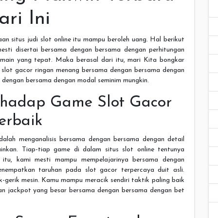
ri Ini
n situs judi slot online itu mampu beroleh uang. Hal berikut
esti disertai bersama dengan bersama dengan perhitungan
ermain yang tepat. Maka berasal dari itu, mari Kita bongkar
us slot gacor ringan menang bersama dengan bersama dengan
 dengan bersama dengan modal seminim mungkin.
erhadap Game Slot Gacor
erbaik
dalah menganalisis bersama dengan bersama dengan detail
kan. Tiap-tiap game di dalam situs slot online tentunya
uk itu, kami mesti mampu mempelajarinya bersama dengan
empatkan taruhan pada slot gacor terpercaya duit asli.
gerik mesin. Kamu mampu meracik sendiri taktik paling baik
an jackpot yang besar bersama dengan bersama dengan bet