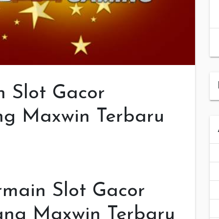
 Slot Gacor
g Maxwin Terbaru
main Slot Gacor
ng Maxwin Terbaru