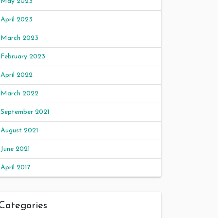
May 2023
April 2023
March 2023
February 2023
April 2022
March 2022
September 2021
August 2021
June 2021
April 2017
Categories