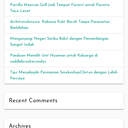
Parrilla Mexican Grill Jadi Tempat Favorit untuk Pecinta
Taco Lezat
drchitrasskincure: Rahasia Kulit Bersih Tanpa Perawatan
Berlebihan
Mengunjungi Negeri Seribu Bukit dengan Pemandangan
Sangat Indah
Panduan Memilih Unit Nyaman untuk Keluarga di
saddlebrookecondos
Tips Menjelajahi Permainan SmokeshopClinton dengan Lebih
Percaya
Recent Comments
Archives