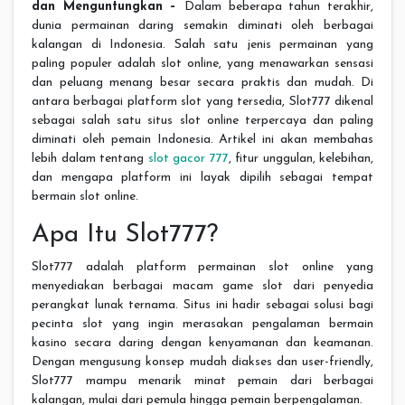
dan Menguntungkan –
Dalam beberapa tahun terakhir,
dunia permainan daring semakin diminati oleh berbagai
kalangan di Indonesia. Salah satu jenis permainan yang
paling populer adalah slot online, yang menawarkan sensasi
dan peluang menang besar secara praktis dan mudah. Di
antara berbagai platform slot yang tersedia, Slot777 dikenal
sebagai salah satu situs slot online terpercaya dan paling
diminati oleh pemain Indonesia. Artikel ini akan membahas
lebih dalam tentang
slot gacor 777
, fitur unggulan, kelebihan,
dan mengapa platform ini layak dipilih sebagai tempat
bermain slot online.
Apa Itu Slot777?
Slot777 adalah platform permainan slot online yang
menyediakan berbagai macam game slot dari penyedia
perangkat lunak ternama. Situs ini hadir sebagai solusi bagi
pecinta slot yang ingin merasakan pengalaman bermain
kasino secara daring dengan kenyamanan dan keamanan.
Dengan mengusung konsep mudah diakses dan user-friendly,
Slot777 mampu menarik minat pemain dari berbagai
kalangan, mulai dari pemula hingga pemain berpengalaman.