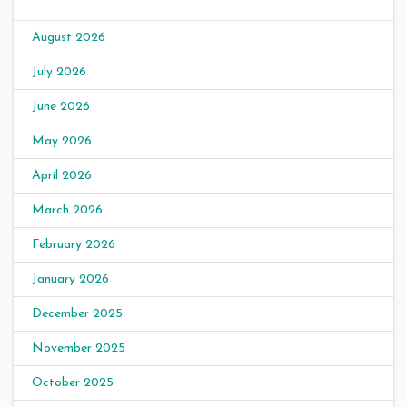
August 2026
July 2026
June 2026
May 2026
April 2026
March 2026
February 2026
January 2026
December 2025
November 2025
October 2025