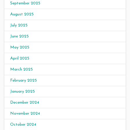
September 2025
August 2025
July 2025
June 2025
May 2025
April 2025
March 2025
February 2025
January 2025
December 2024
November 2024
October 2024