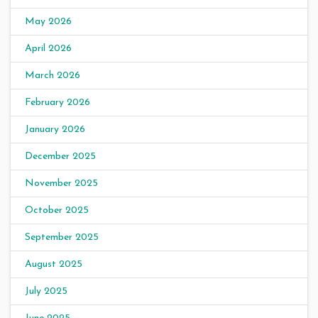
May 2026
April 2026
March 2026
February 2026
January 2026
December 2025
November 2025
October 2025
September 2025
August 2025
July 2025