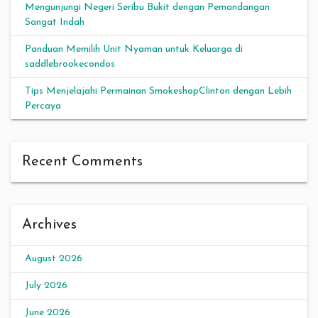
Mengunjungi Negeri Seribu Bukit dengan Pemandangan
Sangat Indah
Panduan Memilih Unit Nyaman untuk Keluarga di
saddlebrookecondos
Tips Menjelajahi Permainan SmokeshopClinton dengan Lebih
Percaya
Recent Comments
Archives
August 2026
July 2026
June 2026