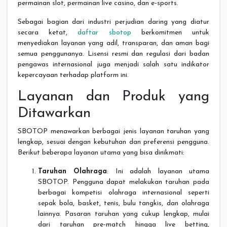
permainan slot, permainan live casino, dan e-sports.
Sebagai bagian dari industri perjudian daring yang diatur
secara ketat,
daftar sbotop
berkomitmen untuk
menyediakan layanan yang adil, transparan, dan aman bagi
semua penggunanya. Lisensi resmi dan regulasi dari badan
pengawas internasional juga menjadi salah satu indikator
kepercayaan terhadap platform ini.
Layanan dan Produk yang
Ditawarkan
SBOTOP menawarkan berbagai jenis layanan taruhan yang
lengkap, sesuai dengan kebutuhan dan preferensi pengguna.
Berikut beberapa layanan utama yang bisa dinikmati:
Taruhan Olahraga
: Ini adalah layanan utama
SBOTOP. Pengguna dapat melakukan taruhan pada
berbagai kompetisi olahraga internasional seperti
sepak bola, basket, tenis, bulu tangkis, dan olahraga
lainnya. Pasaran taruhan yang cukup lengkap, mulai
dari taruhan pre-match hingga live betting,