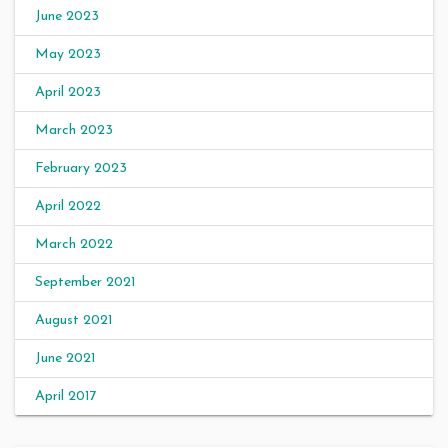
June 2023
May 2023
April 2023
March 2023
February 2023
April 2022
March 2022
September 2021
August 2021
June 2021
April 2017