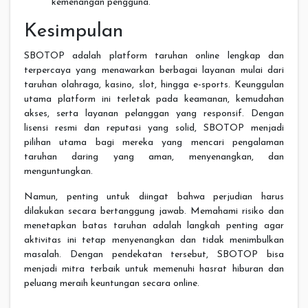
kemenangan pengguna.
Kesimpulan
SBOTOP adalah platform taruhan online lengkap dan
terpercaya yang menawarkan berbagai layanan mulai dari
taruhan olahraga, kasino, slot, hingga e-sports. Keunggulan
utama platform ini terletak pada keamanan, kemudahan
akses, serta layanan pelanggan yang responsif. Dengan
lisensi resmi dan reputasi yang solid, SBOTOP menjadi
pilihan utama bagi mereka yang mencari pengalaman
taruhan daring yang aman, menyenangkan, dan
menguntungkan.
Namun, penting untuk diingat bahwa perjudian harus
dilakukan secara bertanggung jawab. Memahami risiko dan
menetapkan batas taruhan adalah langkah penting agar
aktivitas ini tetap menyenangkan dan tidak menimbulkan
masalah. Dengan pendekatan tersebut, SBOTOP bisa
menjadi mitra terbaik untuk memenuhi hasrat hiburan dan
peluang meraih keuntungan secara online.