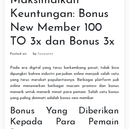
Maksimalkan
Keuntungan: Bonus
New Member 100
TO 3x dan Bonus 3x
Posted on
by
Soneanto
Pada era digital yang terus berkembang pesat, tidak bisa
dipungkiri bahwa industri perjudian online menjadi salah satu
yang terus meroket popularitasnya. Berbagai platform judi
online menawarkan berbagai macam promosi dan bonus
menarik untuk menarik minat para pemain. Salah satu bonus
yang paling diminati adalah bonus new member.
Bonus Yang Diberikan
Kepada Para Pemain