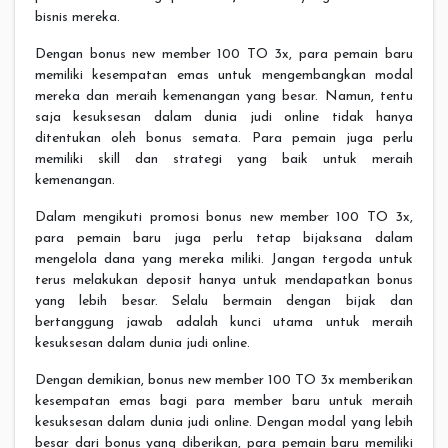
bisnis mereka.
Dengan bonus new member 100 TO 3x, para pemain baru
memiliki kesempatan emas untuk mengembangkan modal
mereka dan meraih kemenangan yang besar. Namun, tentu
saja kesuksesan dalam dunia judi online tidak hanya
ditentukan oleh bonus semata. Para pemain juga perlu
memiliki skill dan strategi yang baik untuk meraih
kemenangan.
Dalam mengikuti promosi bonus new member 100 TO 3x,
para pemain baru juga perlu tetap bijaksana dalam
mengelola dana yang mereka miliki. Jangan tergoda untuk
terus melakukan deposit hanya untuk mendapatkan bonus
yang lebih besar. Selalu bermain dengan bijak dan
bertanggung jawab adalah kunci utama untuk meraih
kesuksesan dalam dunia judi online.
Dengan demikian, bonus new member 100 TO 3x memberikan
kesempatan emas bagi para member baru untuk meraih
kesuksesan dalam dunia judi online. Dengan modal yang lebih
besar dari bonus yang diberikan, para pemain baru memiliki