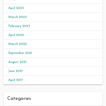
April 2023
March 2023
February 2023
April 2022
March 2022
September 2021
August 2021
June 2021
April 2017
Categories