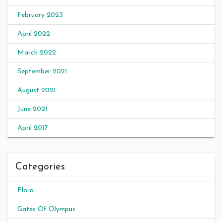
February 2023
April 2022
March 2022
September 2021
August 2021
June 2021
April 2017
Categories
Flora
Gates Of Olympus