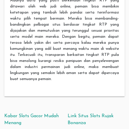
Adanya data yang pasti berkenaan tingkat RTP yang
ditawari oleh web judi online, pemain bisa membikin
ketetapan yang tambah lebih pandai serta terinformasi
waktu pilih tempat bermain. Mereka bisa membanding-
bandingkan pelbagai situs berdasar tingkat RTP yang
dijajakan dan memutuskan yang terunggul sesuai prioritas
serta model main mereka. Dengan begitu, pemain dapat
terasa lebih yakin diri serta percaya kalau mereka punya
kemungkinan yang adil buat menang waktu main di website
itu. Terkecuali itu, transparan berkaitan tingkat RTP pula
bisa menolong kurangi resiko penipuan dan penyelewengan
dalam industri permainan judi online, maka membuat
lingkungan yang semakin lebih aman serta dapat dipercaya
buat semuanya pemain.
Post navigation
Kabar Slots Gacor Mudah
Link Situs Slots Rujak
Menang
Bonanza