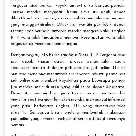
Tergacor bisa berikan keyakinan extra ke banyak pemain,
karena mereka menyadari kalau situs itu udah dapat
dibuktikan bisa dipercayai dan memberi pengalaman bermain
yang menggembirakan. Diluar itu, pemain pun lebih dapat
tenang saat bermain lantaran mereka mengerti kalau tingkat
RTP yang lebih tinggi bisa memberi kesempatan yang lebih
bagus untuk mencapai kemenangan.
Dengan begitu, info berkaitan Situs Slots RTP Tergacor bisa
jadi aspek khusus dalam proses pengambilan suatu
keputusan pemain di dalam pilih web-site judi online. Hal ini
pun bisa menolong menambah transparan industri permainan
judi online dan memberi keyakinan pada beberapa pemain
jika mereka main di area yang adil serta dapat dipercaya.
Diluar itu, pemain bisa juga terasa makin nyaman dan
meyakini saat bermain lantaran mereka mempunyai informasi
yang pasti berkenaan tingkat RTP yang disodorkan oleh
situs itu. Semuanya bisa menolong membentuk lingkungan
judi online yang semakin lebih sehat serta adil buat semuanya
pemain.