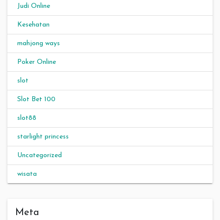
Judi Online
Kesehatan
mahjong ways
Poker Online
slot
Slot Bet 100
slot88
starlight princess
Uncategorized
wisata
Meta