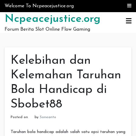
Skip to content
Welcome To Ncpeacejustice.org
Ncpeacejustice.org
Forum Berita Slot Online Flow Gaming
Kelebihan dan
Kelemahan Taruhan
Bola Handicap di
Sbobet88
Posted on
by
Soneanto
Taruhan bola handicap adalah salah satu opsi taruhan yang