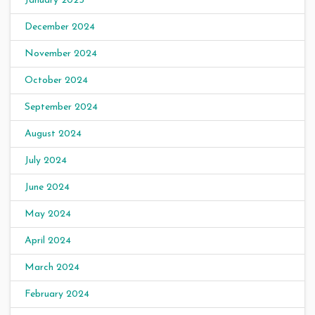
January 2025
December 2024
November 2024
October 2024
September 2024
August 2024
July 2024
June 2024
May 2024
April 2024
March 2024
February 2024