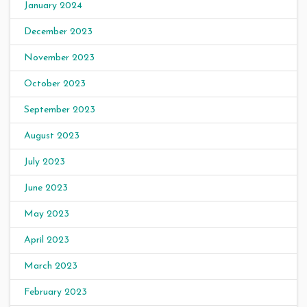
January 2024
December 2023
November 2023
October 2023
September 2023
August 2023
July 2023
June 2023
May 2023
April 2023
March 2023
February 2023