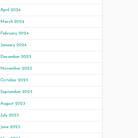
April 2024
March 2024
February 2024
January 2024
December 2023
November 2023
October 2023
September 2023
August 2023
July 2023
June 2023