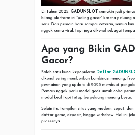
Di tahun 2025,
GADUNSLOT
semakin jadi prima
bilang platform ini “paling gacor” karena pelua
seru. Dari pemain baru sampai veteran, semua ki
nggak cuma viral, tapi juga dikenal sebagai tempa
Apa yang Bikin GA
Gacor?
Salah satu kunci kepopuleran
Daftar GADUNSL
dikenal sering memberikan kombinasi menang, free
permainan yang update di 2025 membuat pengalam
Pemain nggak perlu modal gede untuk coba peru
modal kecil tapi tetap berpeluang menang besar.
Selain itu, tampilan situs yang modern, cepat, dan
daftar game, deposit, hingga withdraw. Hal ini je
prosesnya.