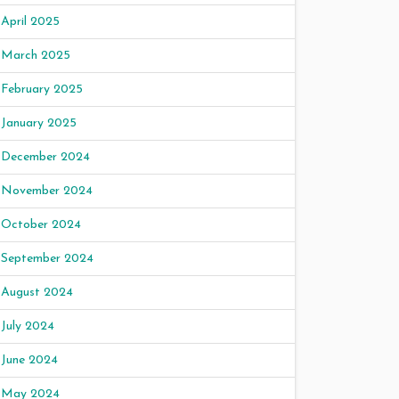
April 2025
March 2025
February 2025
January 2025
December 2024
November 2024
October 2024
September 2024
August 2024
July 2024
June 2024
May 2024