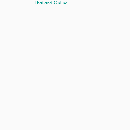
Thailand Online