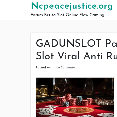
Skip to content
Ncpeacejustice.org
Forum Berita Slot Online Flow Gaming
GADUNSLOT Pali
Slot Viral Anti R
Posted on
by
Soneanto