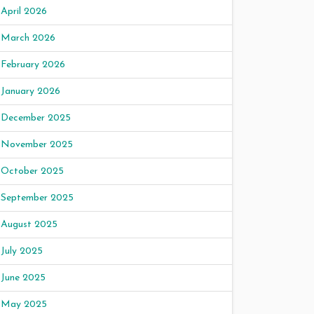
April 2026
March 2026
February 2026
January 2026
December 2025
November 2025
October 2025
September 2025
August 2025
July 2025
June 2025
May 2025