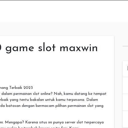
0 game slot maxwin
enang Terbaik 2023
 dalam permainan slot online? Nah, kamu datang ke tempat
erbaik yang tentu bakalan untuk kamu terpesona. Dalam
iada batasan dengan bermacam pilihan permainan slot yang
ni. Mengapa? Karena situs ini punya server slot terpercaya