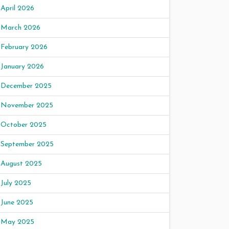
April 2026
March 2026
February 2026
January 2026
December 2025
November 2025
October 2025
September 2025
August 2025
July 2025
June 2025
May 2025