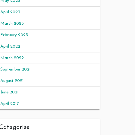
May 2023
April 2023
March 2023
February 2023
April 2022
March 2022
September 2021
August 2021
June 2021
April 2017
Categories