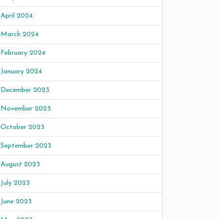
April 2024
March 2024
February 2024
January 2024
December 2023
November 2023
October 2023
September 2023
August 2023
July 2023
June 2023