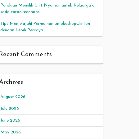
Panduan Memilih Unit Nyaman untuk Keluarga di
saddlebrookecondos
Tips Menjelajahi Permainan SmokeshopClinton
dengan Lebih Percaya
Recent Comments
Archives
August 2026
July 2026
June 2026
May 2026