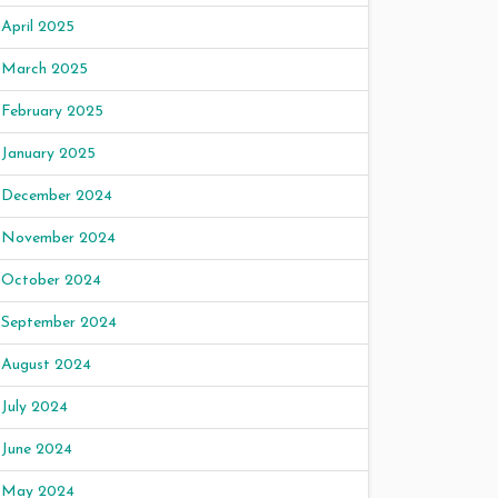
April 2025
March 2025
February 2025
January 2025
December 2024
November 2024
October 2024
September 2024
August 2024
July 2024
June 2024
May 2024