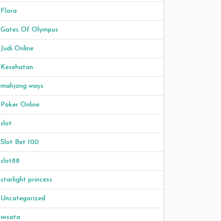
Flora
Gates Of Olympus
Judi Online
Kesehatan
mahjong ways
Poker Online
slot
Slot Bet 100
slot88
starlight princess
Uncategorized
wisata