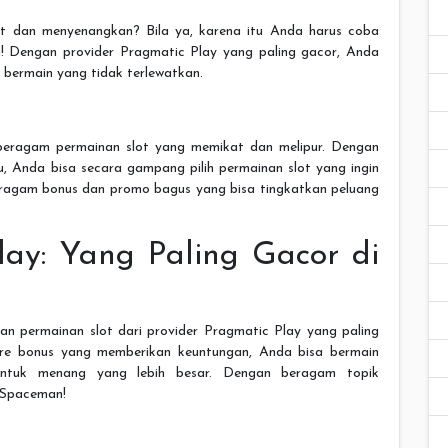
t dan menyenangkan? Bila ya, karena itu Anda harus coba
ia! Dengan provider Pragmatic Play yang paling gacor, Anda
bermain yang tidak terlewatkan.
n beragam permainan slot yang memikat dan melipur. Dengan
, Anda bisa secara gampang pilih permainan slot yang ingin
eragam bonus dan promo bagus yang bisa tingkatkan peluang
lay: Yang Paling Gacor di
an permainan slot dari provider Pragmatic Play yang paling
ure bonus yang memberikan keuntungan, Anda bisa bermain
ntuk menang yang lebih besar. Dengan beragam topik
 Spaceman!