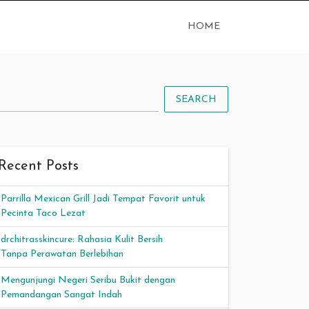
HOME
SEARCH
Recent Posts
Parrilla Mexican Grill Jadi Tempat Favorit untuk
Pecinta Taco Lezat
drchitrasskincure: Rahasia Kulit Bersih
Tanpa Perawatan Berlebihan
Mengunjungi Negeri Seribu Bukit dengan
Pemandangan Sangat Indah