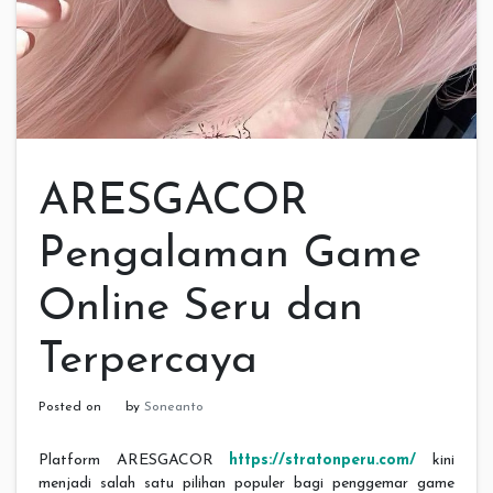
ARESGACOR
Pengalaman Game
Online Seru dan
Terpercaya
Posted on
by
Soneanto
Platform ARESGACOR
https://stratonperu.com/
kini
menjadi salah satu pilihan populer bagi penggemar game