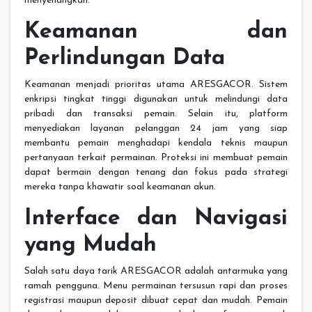
menyenangkan.
Keamanan dan
Perlindungan Data
Keamanan menjadi prioritas utama ARESGACOR. Sistem
enkripsi tingkat tinggi digunakan untuk melindungi data
pribadi dan transaksi pemain. Selain itu, platform
menyediakan layanan pelanggan 24 jam yang siap
membantu pemain menghadapi kendala teknis maupun
pertanyaan terkait permainan. Proteksi ini membuat pemain
dapat bermain dengan tenang dan fokus pada strategi
mereka tanpa khawatir soal keamanan akun.
Interface dan Navigasi
yang Mudah
Salah satu daya tarik ARESGACOR adalah antarmuka yang
ramah pengguna. Menu permainan tersusun rapi dan proses
registrasi maupun deposit dibuat cepat dan mudah. Pemain