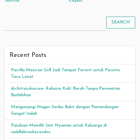
Santai
Cepat
SEARCH
Recent Posts
Parrilla Mexican Grill Jadi Tempat Favorit untuk Pecinta
Taco Lezat
drchitrasskincure: Rahasia Kulit Bersih Tanpa Perawatan
Berlebihan
Mengunjungi Negeri Seribu Bukit dengan Pemandangan
Sangat Indah
Panduan Memilih Unit Nyaman untuk Keluarga di
saddlebrookecondos