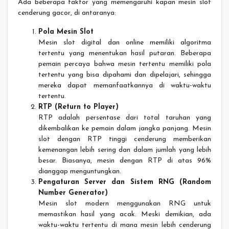
Ada beberapa faktor yang memengaruhi kapan mesin slot
cenderung gacor, di antaranya:
Pola Mesin Slot
Mesin slot digital dan online memiliki algoritma
tertentu yang menentukan hasil putaran. Beberapa
pemain percaya bahwa mesin tertentu memiliki pola
tertentu yang bisa dipahami dan dipelajari, sehingga
mereka dapat memanfaatkannya di waktu-waktu
tertentu.
RTP (Return to Player)
RTP adalah persentase dari total taruhan yang
dikembalikan ke pemain dalam jangka panjang. Mesin
slot dengan RTP tinggi cenderung memberikan
kemenangan lebih sering dan dalam jumlah yang lebih
besar. Biasanya, mesin dengan RTP di atas 96%
dianggap menguntungkan.
Pengaturan Server dan Sistem RNG (Random
Number Generator)
Mesin slot modern menggunakan RNG untuk
memastikan hasil yang acak. Meski demikian, ada
waktu-waktu tertentu di mana mesin lebih cenderung