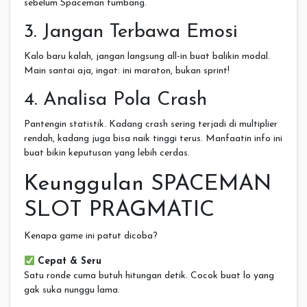
sebelum Spaceman tumbang.
3. Jangan Terbawa Emosi
Kalo baru kalah, jangan langsung all-in buat balikin modal.
Main santai aja, ingat: ini maraton, bukan sprint!
4. Analisa Pola Crash
Pantengin statistik. Kadang crash sering terjadi di multiplier
rendah, kadang juga bisa naik tinggi terus. Manfaatin info ini
buat bikin keputusan yang lebih cerdas.
Keunggulan SPACEMAN
SLOT PRAGMATIC
Kenapa game ini patut dicoba?
Cepat & Seru
Satu ronde cuma butuh hitungan detik. Cocok buat lo yang
gak suka nunggu lama.