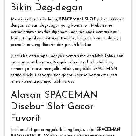
Bikin Deg-degan
Meski terlihat sederhana,
SPACEMAN SLOT
justru terkenal
dengan sensasi deg-degan yang konsisten. Mekanisme
permainannya mudah dipahami, bahkan buat pemain baru.
Kamu tinggal menentukan taruhan, lalu menikmati jalannya
permainan yang dinamis dan penuh kejutan.
Justru karena simpel, banyak pemain merasa lebih fokus dan
nyaman saat bermain. Nggak ada distraksi berlebihan,
semuanya terasa mengalir. Inilah yang bikin SPACEMAN
sering disebut sebagai slot gacor, karena pemain merasa
ritme kemenangannya lebih terasa.
Alasan SPACEMAN
Disebut Slot Gacor
Favorit
Julukan slot gacor nggak datang begitu saja.
SPACEMAN