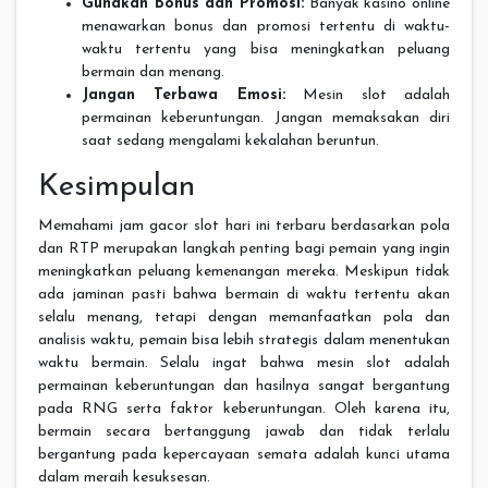
Gunakan Bonus dan Promosi:
Banyak kasino online
menawarkan bonus dan promosi tertentu di waktu-
waktu tertentu yang bisa meningkatkan peluang
bermain dan menang.
Jangan Terbawa Emosi:
Mesin slot adalah
permainan keberuntungan. Jangan memaksakan diri
saat sedang mengalami kekalahan beruntun.
Kesimpulan
Memahami jam gacor slot hari ini terbaru berdasarkan pola
dan RTP merupakan langkah penting bagi pemain yang ingin
meningkatkan peluang kemenangan mereka. Meskipun tidak
ada jaminan pasti bahwa bermain di waktu tertentu akan
selalu menang, tetapi dengan memanfaatkan pola dan
analisis waktu, pemain bisa lebih strategis dalam menentukan
waktu bermain. Selalu ingat bahwa mesin slot adalah
permainan keberuntungan dan hasilnya sangat bergantung
pada RNG serta faktor keberuntungan. Oleh karena itu,
bermain secara bertanggung jawab dan tidak terlalu
bergantung pada kepercayaan semata adalah kunci utama
dalam meraih kesuksesan.