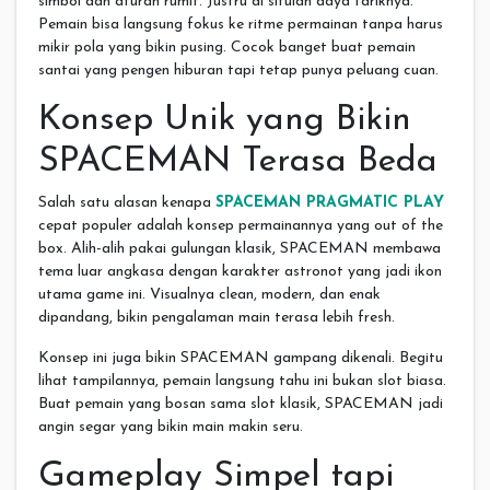
simbol dan aturan rumit. Justru di situlah daya tariknya.
Pemain bisa langsung fokus ke ritme permainan tanpa harus
mikir pola yang bikin pusing. Cocok banget buat pemain
santai yang pengen hiburan tapi tetap punya peluang cuan.
Konsep Unik yang Bikin
SPACEMAN Terasa Beda
Salah satu alasan kenapa
SPACEMAN PRAGMATIC PLAY
cepat populer adalah konsep permainannya yang out of the
box. Alih-alih pakai gulungan klasik, SPACEMAN membawa
tema luar angkasa dengan karakter astronot yang jadi ikon
utama game ini. Visualnya clean, modern, dan enak
dipandang, bikin pengalaman main terasa lebih fresh.
Konsep ini juga bikin SPACEMAN gampang dikenali. Begitu
lihat tampilannya, pemain langsung tahu ini bukan slot biasa.
Buat pemain yang bosan sama slot klasik, SPACEMAN jadi
angin segar yang bikin main makin seru.
Gameplay Simpel tapi