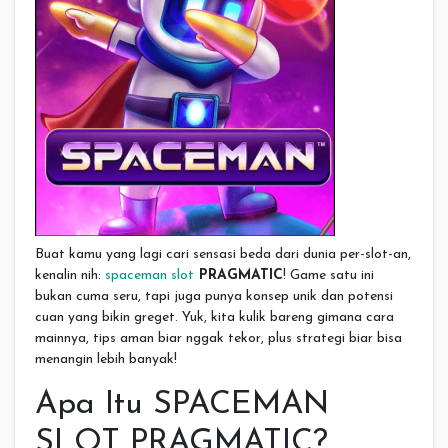
Buat kamu yang lagi cari sensasi beda dari dunia per-slot-an,
kenalin nih:
spaceman slot
PRAGMATIC
! Game satu ini
bukan cuma seru, tapi juga punya konsep unik dan potensi
cuan yang bikin greget. Yuk, kita kulik bareng gimana cara
mainnya, tips aman biar nggak tekor, plus strategi biar bisa
menangin lebih banyak!
Apa Itu SPACEMAN
SLOT PRAGMATIC?