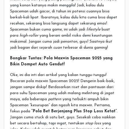
yang konon katanya makin menggila! Jadi, kalau dulu
Spaceman udah gacor, di tahun ini potensi cuannya bisa
berkali-kali lipat. Ibaratnya, kalau dulu kita cuma bisa dapet
recehan, sekarang bisa langsung dapet sekarung emas!
Spaceman bukan cuma game, ini udah jadi
lifestyle
buat
para
high-roller
yang berani ambil risiko demi keuntungan
maksimal. Jangan cuma jadi penonton, guys! Saatnya ikut
jadi bagian dari sejarah
cuan
terbesar di dunia gaming!
Bongkar Tuntas: Pola Maxwin Spaceman 2025 yang
Bikin Dompet Auto Gendut!
Oke, ini dia inti dari artikel yang kalian tunggu-tunggu!
Bocoran pola maxwin Spaceman 2025! Dengerin baik-baik,
jangan sampe diskip! Berdasarkan riset dan pantauan dari
para suhu Spaceman yang udah malang melintang di jagat
maya, ada beberapa
pattern
yang terbukti ampuh bikin
Spaceman “kesurupan” dan ngasih kita maxwin. Pertama,
fokus pada
“Pola Bet Berjenjang Plus Stop Loss Ketat”
.
Jangan cuma stuck di satu bet, guys. Sesekali coba naikkan
bet secara bertahap, tapi ingat, tentukan
stop loss
yang