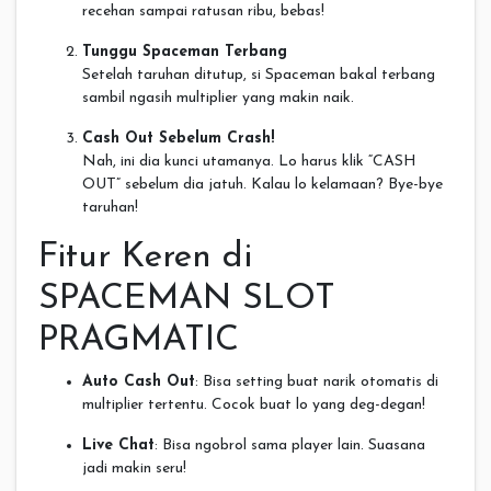
recehan sampai ratusan ribu, bebas!
Tunggu Spaceman Terbang
Setelah taruhan ditutup, si Spaceman bakal terbang
sambil ngasih multiplier yang makin naik.
Cash Out Sebelum Crash!
Nah, ini dia kunci utamanya. Lo harus klik “CASH
OUT” sebelum dia jatuh. Kalau lo kelamaan? Bye-bye
taruhan!
Fitur Keren di
SPACEMAN SLOT
PRAGMATIC
Auto Cash Out
: Bisa setting buat narik otomatis di
multiplier tertentu. Cocok buat lo yang deg-degan!
Live Chat
: Bisa ngobrol sama player lain. Suasana
jadi makin seru!