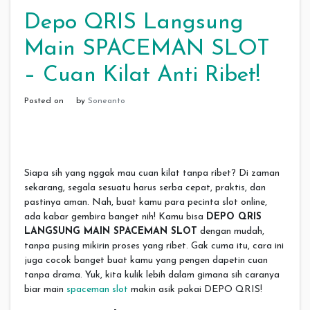
Depo QRIS Langsung
Main SPACEMAN SLOT
– Cuan Kilat Anti Ribet!
Posted on
by
Soneanto
Siapa sih yang nggak mau cuan kilat tanpa ribet? Di zaman
sekarang, segala sesuatu harus serba cepat, praktis, dan
pastinya aman. Nah, buat kamu para pecinta slot online,
ada kabar gembira banget nih! Kamu bisa
DEPO QRIS
LANGSUNG MAIN SPACEMAN SLOT
dengan mudah,
tanpa pusing mikirin proses yang ribet. Gak cuma itu, cara ini
juga cocok banget buat kamu yang pengen dapetin cuan
tanpa drama. Yuk, kita kulik lebih dalam gimana sih caranya
biar main
spaceman slot
makin asik pakai DEPO QRIS!