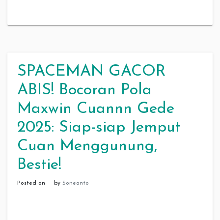
SPACEMAN GACOR
ABIS! Bocoran Pola
Maxwin Cuannn Gede
2025: Siap-siap Jemput
Cuan Menggunung,
Bestie!
Posted on
by
Soneanto