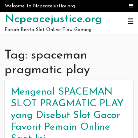
Skip to content
Welcome To Ncpeacejustice.org
Ncpeacejustice.org
Forum Berita Slot Online Flow Gaming
Tag:
spaceman
pragmatic play
Mengenal SPACEMAN
SLOT PRAGMATIC PLAY
yang Disebut Slot Gacor
Favorit Pemain Online