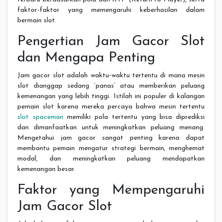
faktor-faktor yang memengaruhi keberhasilan dalam
bermain slot.
Pengertian Jam Gacor Slot
dan Mengapa Penting
Jam gacor slot adalah waktu-waktu tertentu di mana mesin
slot dianggap sedang ‘panas’ atau memberikan peluang
kemenangan yang lebih tinggi. Istilah ini populer di kalangan
pemain slot karena mereka percaya bahwa mesin tertentu
slot spaceman
memiliki pola tertentu yang bisa diprediksi
dan dimanfaatkan untuk meningkatkan peluang menang.
Mengetahui jam gacor sangat penting karena dapat
membantu pemain mengatur strategi bermain, menghemat
modal, dan meningkatkan peluang mendapatkan
kemenangan besar.
Faktor yang Mempengaruhi
Jam Gacor Slot