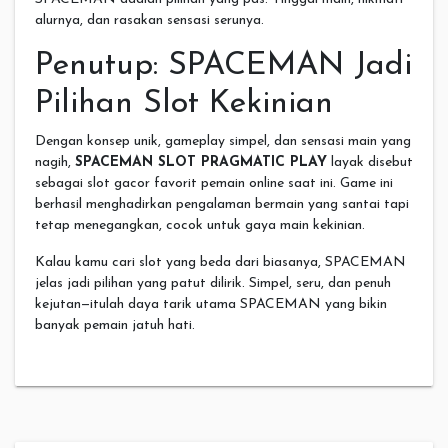
alurnya, dan rasakan sensasi serunya.
Penutup: SPACEMAN Jadi
Pilihan Slot Kekinian
Dengan konsep unik, gameplay simpel, dan sensasi main yang
nagih,
SPACEMAN SLOT PRAGMATIC PLAY
layak disebut
sebagai slot gacor favorit pemain online saat ini. Game ini
berhasil menghadirkan pengalaman bermain yang santai tapi
tetap menegangkan, cocok untuk gaya main kekinian.
Kalau kamu cari slot yang beda dari biasanya, SPACEMAN
jelas jadi pilihan yang patut dilirik. Simpel, seru, dan penuh
kejutan—itulah daya tarik utama SPACEMAN yang bikin
banyak pemain jatuh hati.