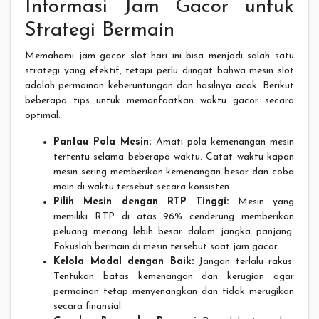
Informasi Jam Gacor untuk
Strategi Bermain
Memahami jam gacor slot hari ini bisa menjadi salah satu
strategi yang efektif, tetapi perlu diingat bahwa mesin slot
adalah permainan keberuntungan dan hasilnya acak. Berikut
beberapa tips untuk memanfaatkan waktu gacor secara
optimal:
Pantau Pola Mesin:
Amati pola kemenangan mesin
tertentu selama beberapa waktu. Catat waktu kapan
mesin sering memberikan kemenangan besar dan coba
main di waktu tersebut secara konsisten.
Pilih Mesin dengan RTP Tinggi:
Mesin yang
memiliki RTP di atas 96% cenderung memberikan
peluang menang lebih besar dalam jangka panjang.
Fokuslah bermain di mesin tersebut saat jam gacor.
Kelola Modal dengan Baik:
Jangan terlalu rakus.
Tentukan batas kemenangan dan kerugian agar
permainan tetap menyenangkan dan tidak merugikan
secara finansial.