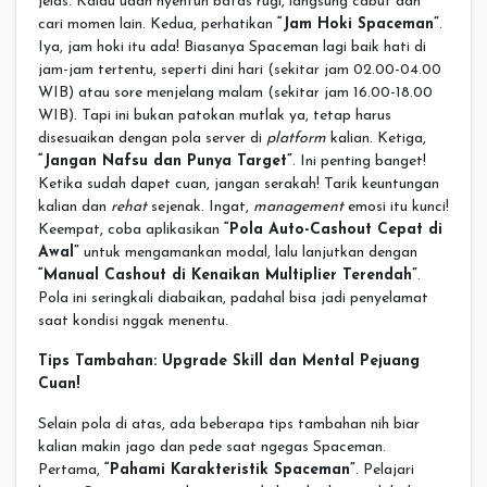
jelas. Kalau udah nyentuh batas rugi, langsung cabut dan
cari momen lain. Kedua, perhatikan
“Jam Hoki Spaceman”
.
Iya, jam hoki itu ada! Biasanya Spaceman lagi baik hati di
jam-jam tertentu, seperti dini hari (sekitar jam 02.00-04.00
WIB) atau sore menjelang malam (sekitar jam 16.00-18.00
WIB). Tapi ini bukan patokan mutlak ya, tetap harus
disesuaikan dengan pola server di
platform
kalian. Ketiga,
“Jangan Nafsu dan Punya Target”
. Ini penting banget!
Ketika sudah dapet cuan, jangan serakah! Tarik keuntungan
kalian dan
rehat
sejenak. Ingat,
management
emosi itu kunci!
Keempat, coba aplikasikan
“Pola Auto-Cashout Cepat di
Awal”
untuk mengamankan modal, lalu lanjutkan dengan
“Manual Cashout di Kenaikan Multiplier Terendah”
.
Pola ini seringkali diabaikan, padahal bisa jadi penyelamat
saat kondisi nggak menentu.
Tips Tambahan: Upgrade Skill dan Mental Pejuang
Cuan!
Selain pola di atas, ada beberapa tips tambahan nih biar
kalian makin jago dan pede saat ngegas Spaceman.
Pertama,
“Pahami Karakteristik Spaceman”
. Pelajari