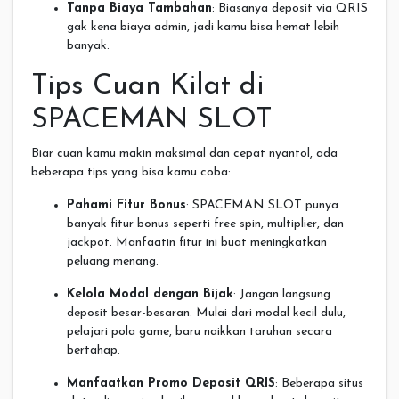
Tanpa Biaya Tambahan
: Biasanya deposit via QRIS
gak kena biaya admin, jadi kamu bisa hemat lebih
banyak.
Tips Cuan Kilat di
SPACEMAN SLOT
Biar cuan kamu makin maksimal dan cepat nyantol, ada
beberapa tips yang bisa kamu coba:
Pahami Fitur Bonus
: SPACEMAN SLOT punya
banyak fitur bonus seperti free spin, multiplier, dan
jackpot. Manfaatin fitur ini buat meningkatkan
peluang menang.
Kelola Modal dengan Bijak
: Jangan langsung
deposit besar-besaran. Mulai dari modal kecil dulu,
pelajari pola game, baru naikkan taruhan secara
bertahap.
Manfaatkan Promo Deposit QRIS
: Beberapa situs