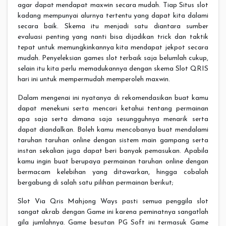
agar dapat mendapat maxwin secara mudah. Tiap Situs slot
kadang mempunyai alurnya tertentu yang dapat kita dalami
secara baik. Skema itu menjadi satu diantara sumber
evaluasi penting yang nanti bisa dijadikan trick dan taktik
tepat untuk memungkinkannya kita mendapat jekpot secara
mudah. Penyeleksian games slot terbaik saja belumlah cukup,
selain itu kita perlu memadukannya dengan skema Slot QRIS
hari ini untuk mempermudah memperoleh maxwin.
Dalam mengenai ini nyatanya di rekomendasikan buat kamu
dapat menekuni serta mencari ketahui tentang permainan
apa saja serta dimana saja sesungguhnya menarik serta
dapat diandalkan. Boleh kamu mencobanya buat mendalami
taruhan taruhan online dengan sistem main gampang serta
instan sekalian juga dapat beri banyak pemasukan. Apabila
kamu ingin buat berupaya permainan taruhan online dengan
bermacam kelebihan yang ditawarkan, hingga cobalah
bergabung di salah satu pilihan permainan berikut;
Slot Via Qris Mahjong Ways pasti semua penggila slot
sangat akrab dengan Game ini karena peminatnya sangatlah
gila jumlahnya. Game besutan PG Soft ini termasuk Game