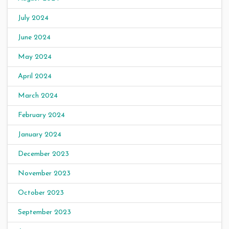
July 2024
June 2024
May 2024
April 2024
March 2024
February 2024
January 2024
December 2023
November 2023
October 2023
September 2023