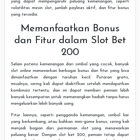
yang dapat mempengaruhi peluang kemenangan, seperti
volatilitas mesin slot, jumlah paylines aktif, dan fitur bonus
yang tersedia.
Memanfaatkan Bonus
dan Fitur dalam Slot Bet
200
Selain potensi kemenangan dari simbol yang cocok, banyak
slot online menawarkan berbagai bonus dan fitur yang bisa
dimanfaatkan dengan taruhan kecil. Putaran gratis,
misalnya, sering kali dapat diaktifkan setelah mendapatkan
kombinasi tertentu, dan ini dapat memberi pemain lebih
banyak kesempatan untuk memenangkan hadiah tanpa harus
mengeluarkan lebih banyak uang.
Fitur lainnya, seperti pengganda kemenangan, simbol liar
yang berkembang, atau bahkan mini-game bonus, sering kali
menjadi bagian dari permainan slot yang menawarkan
peluang besar. Dengan slot bet 200, pemain tetap dapat