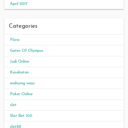
April 2017
Categories
Flora
Gates Of Olympus
Judi Online
Kesehatan
mahjong ways
Poker Online
slot
Slot Bet 100
slot88