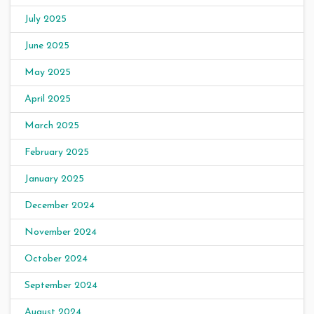
July 2025
June 2025
May 2025
April 2025
March 2025
February 2025
January 2025
December 2024
November 2024
October 2024
September 2024
August 2024