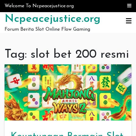
Skip to content
Welcome To Ncpeacejustice.org
Ncpeacejustice.org
Forum Berita Slot Online Flow Gaming
Tag:
slot bet 200 resmi