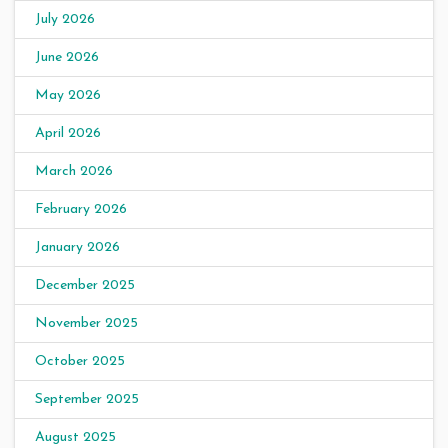
July 2026
June 2026
May 2026
April 2026
March 2026
February 2026
January 2026
December 2025
November 2025
October 2025
September 2025
August 2025