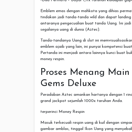
-Dua Permata – Bayar 1,11x taruhan kalaupun gapa
Emblem emas dengan mahkota yang dihias permata
tindakan jadi tanda-tanda wild dan dapat landing
antaranya pengecualian buat tanda Uang. Ini jad
segalanya uang di dunia (Aztec).
Tanda-tandanya Uang di slot ini memvisualisasikan
emblem ajaib yang lain, ini punyai kompetensi buat
Pertanda ini menjadi antara lainnya kunci buat buk
money respin.
Proses Menang Main 
Gems Deluxe
Peradaban Aztec amankan hartanya dengan 1 rincia
grand jackpot sejumlah 1000x taruhan Anda.
terperinci Money Respin
Masuk terkecuali respin uang di kuil dengan simp
gambar amblas, tinggal Ikon Uang yang menyebabka