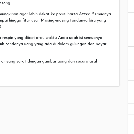
osong.
ungkinan agar lebih dekat ke posisi harta Aztec. Semuanya
pai hingga fitur usai. Masing-masing tandanya biru yang
3.
a respin yang diberi atau waktu Anda udah isi semuanya
luruh tandanya uang yang ada di dalam gulungan dan bayar
tor yang sarat dengan gambar uang dan secara asal