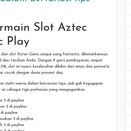
rmain Slot Aztec
c Play
dari slot Aztec Gems unique yang fantastis, dibenarkannya
l dari taruhan Anda. Dengan 9 garis pembayaran, empat
,5%, slot ini nyaris keseluruhan dibikin dari emas dan permata
r cocok dengan dunia present day.
r multi-warna dalam bervariasi tipe, jadi gak kegugupan
t ini sebagai tiga perhiasan yang mengagumkan:
 3 di payline
n 3 di payline
di payline
sakan 3 di payline
h 3 di payline