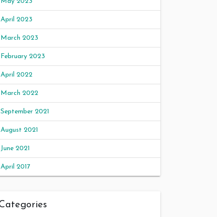
May 2023
April 2023
March 2023
February 2023
April 2022
March 2022
September 2021
August 2021
June 2021
April 2017
Categories