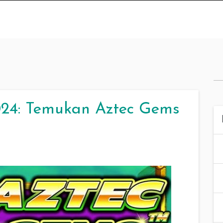
2024: Temukan Aztec Gems