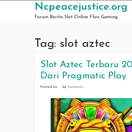
Skip to content
Ncpeacejustice.org
Forum Berita Slot Online Flow Gaming
Tag:
slot aztec
Slot Aztec Terbaru 
Dari Pragmatic Play
Posted on
by
Soneanto