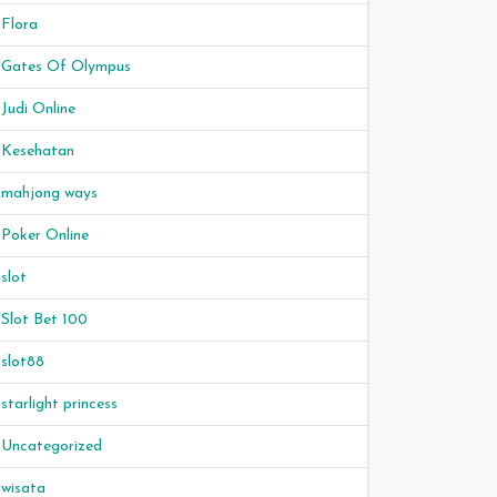
Flora
Gates Of Olympus
Judi Online
Kesehatan
mahjong ways
Poker Online
slot
Slot Bet 100
slot88
starlight princess
Uncategorized
wisata