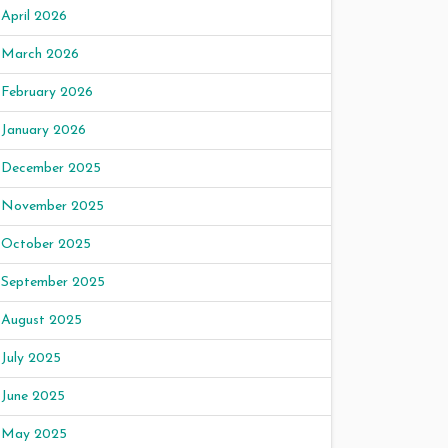
April 2026
March 2026
February 2026
January 2026
December 2025
November 2025
October 2025
September 2025
August 2025
July 2025
June 2025
May 2025