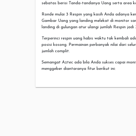
sebatas berisi Tanda-tandanya Uang serta area k
Ronde mulai 3 Respin yang kasih Anda adanya kem
Gambar Uang yang landing melekat di monitor sam
landing di gulungan atur ulangi jumlah Respin jadi 
Terperinci respin uang habis waktu tak kembali ad
posisi kosong. Permainan perbanyak nilai dari se
jumlah complit.
Semangat Aztec ada bila Anda sukses capai moni
menggeber diantaranya fitur berikut ini: