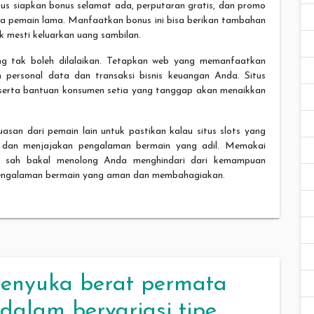
tus siapkan bonus selamat ada, perputaran gratis, dan promo
la pemain lama. Manfaatkan bonus ini bisa berikan tambahan
 mesti keluarkan uang sambilan.
g tak boleh dilalaikan. Tetapkan web yang memanfaatkan
an personal data dan transaksi bisnis keuangan Anda. Situs
erta bantuan konsumen setia yang tanggap akan menaikkan
asan dari pemain lain untuk pastikan kalau situs slots yang
 dan menjajakan pengalaman bermain yang adil. Memakai
ensi sah bakal menolong Anda menghindari dari kemampuan
pengalaman bermain yang aman dan membahagiakan.
penyuka berat permata
dalam bervariasi tipe