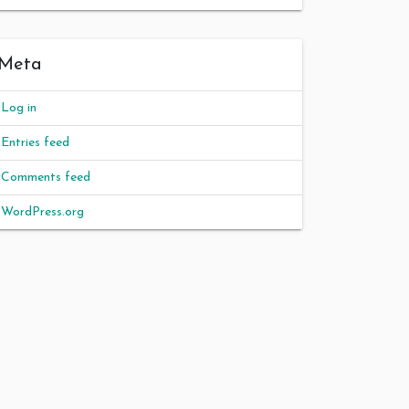
Meta
Log in
Entries feed
Comments feed
WordPress.org