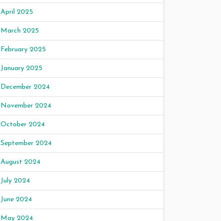
April 2025
March 2025
February 2025
January 2025
December 2024
November 2024
October 2024
September 2024
August 2024
July 2024
June 2024
May 2024