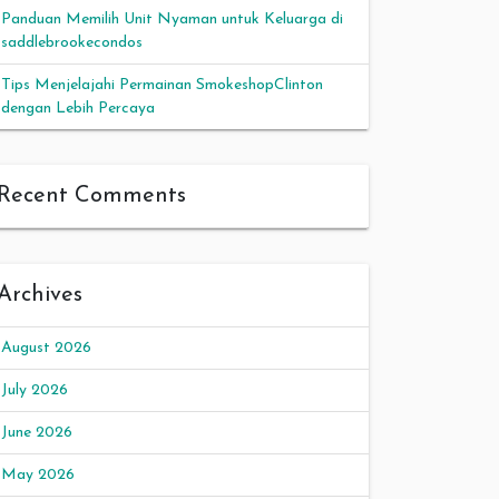
Panduan Memilih Unit Nyaman untuk Keluarga di
saddlebrookecondos
Tips Menjelajahi Permainan SmokeshopClinton
dengan Lebih Percaya
Recent Comments
Archives
August 2026
July 2026
June 2026
May 2026