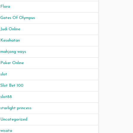
Flora
Gates Of Olympus
Judi Online
Kesehatan
mahjong ways
Poker Online
slot
Slot Bet 100
slot88
starlight princess
Uncategorized
wisata