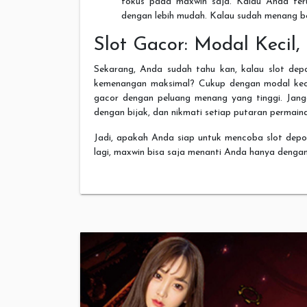
fokus pada maxwin saja. Kalau Anda ter
dengan lebih mudah. Kalau sudah menang bes
Slot Gacor: Modal Kecil,
Sekarang, Anda sudah tahu kan, kalau slot depo
kemenangan maksimal? Cukup dengan modal kecil
gacor dengan peluang menang yang tinggi. Jangan
dengan bijak, dan nikmati setiap putaran permai
Jadi, apakah Anda siap untuk mencoba slot dep
lagi, maxwin bisa saja menanti Anda hanya dengan