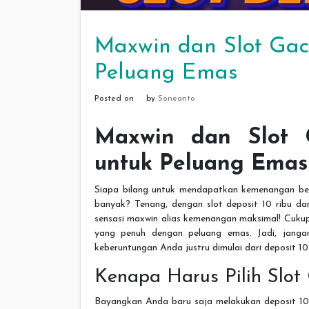
Maxwin dan Slot Gaco
Peluang Emas
Posted on
by
Soneanto
Maxwin dan Slot G
untuk Peluang Emas
Siapa bilang untuk mendapatkan kemenangan bes
banyak? Tenang, dengan slot deposit 10 ribu dar
sensasi maxwin alias kemenangan maksimal! Cukup
yang penuh dengan peluang emas. Jadi, jangan
keberuntungan Anda justru dimulai dari deposit 10 r
Kenapa Harus Pilih Slot
Bayangkan Anda baru saja melakukan deposit 10 ri