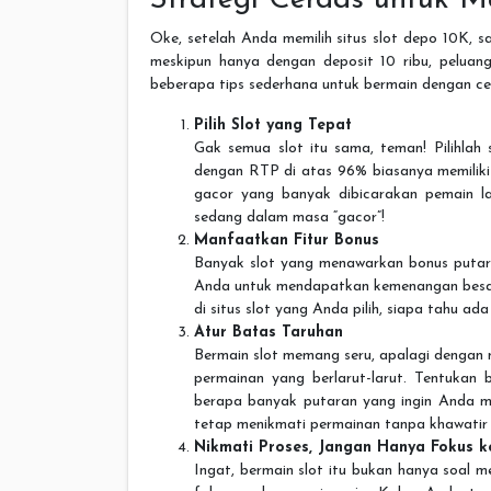
Oke, setelah Anda memilih situs slot depo 10K, 
meskipun hanya dengan deposit 10 ribu, peluan
beberapa tips sederhana untuk bermain dengan ce
Pilih Slot yang Tepat
Gak semua slot itu sama, teman! Pilihlah
dengan RTP di atas 96% biasanya memiliki 
gacor yang banyak dibicarakan pemain lai
sedang dalam masa “gacor”!
Manfaatkan Fitur Bonus
Banyak slot yang menawarkan bonus putaran 
Anda untuk mendapatkan kemenangan besar
di situs slot yang Anda pilih, siapa tahu 
Atur Batas Taruhan
Bermain slot memang seru, apalagi dengan 
permainan yang berlarut-larut. Tentukan 
berapa banyak putaran yang ingin Anda ma
tetap menikmati permainan tanpa khawatir 
Nikmati Proses, Jangan Hanya Fokus 
Ingat, bermain slot itu bukan hanya soal m