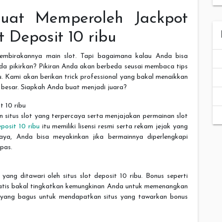
buat Memperoleh Jackpot
t Deposit 10 ribu
gembirakannya main slot. Tapi bagaimana kalau Anda bisa
da pikirkan? Pikiran Anda akan berbeda seusai membaca tips
ibu. Kami akan berikan trick professional yang bakal menaikkan
esar. Siapkah Anda buat menjadi juara?
t 10 ribu
 situs slot yang terpercaya serta menjajakan permainan slot
posit 10 ribu
itu memiliki lisensi resmi serta rekam jejak yang
ya, Anda bisa meyakinkan jika bermainnya diperlengkapi
pas.
ng ditawari oleh situs slot deposit 10 ribu. Bonus seperti
gratis bakal tingkatkan kemungkinan Anda untuk memenangkan
t yang bagus untuk mendapatkan situs yang tawarkan bonus