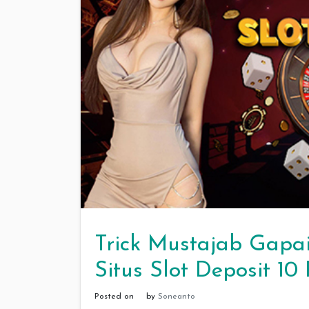
Trick Mustajab Gapai
Situs Slot Deposit 10
Posted on
by
Soneanto