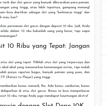
a tarik dari slot gacor yang banyak dibicarakan para pemain.
enangan yang tinggi, atau lebih tepatnya, gampang menang!
ain—bisa diartikan sebagai slot yang “berkinerja tinggi” dan
ak mau, kan?
kan permainan slot gacor dengan deposit 10 ribu. Jadi, Anda
erlalu dalam. 10 ribu bukanlah uang yang besar, tapi siapa
kemenangan?
sit 10 Ribu yang Tepat: Jangan
itus slot yang tepat. Pilihlah situs slot yang terpercaya dan
us abal-abal yang menawarkan kemenangan instan, tapi malah
 sudah punya reputasi bagus, banyak pemain yang puas, dan
RTP (Return to Player) yang tinggi.
 memberikan bonus menarik, lho. Ada bonus sambutan, bonus
didapatkan di situs slot gacor. Bonus ini bisa memperbesar
osit 10 ribu, tetapi Anda juga mendapat keuntungan ekstra!
Maxwin dengan Slot Depo 10K