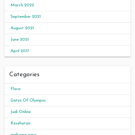
March 2022
September 2021
August 2021
June 2021
April 2017
Categories
Flora
Gates Of Olympus
Judi Online
Kesehatan
mahjong ways