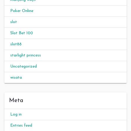
Poker Online
slot
Slot Bet 100
slot88
starlight princess
Uncategorized
wisata
Meta
Log in
Entries feed