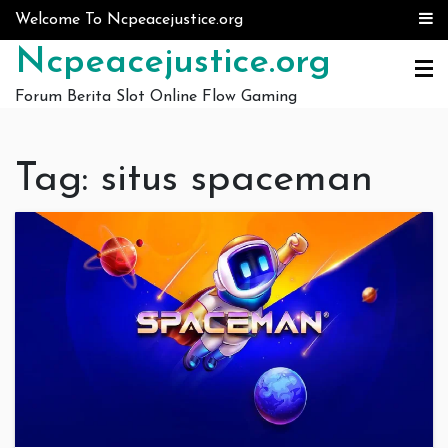
Skip to content
Welcome To Ncpeacejustice.org
Ncpeacejustice.org
Forum Berita Slot Online Flow Gaming
Tag:
situs spaceman