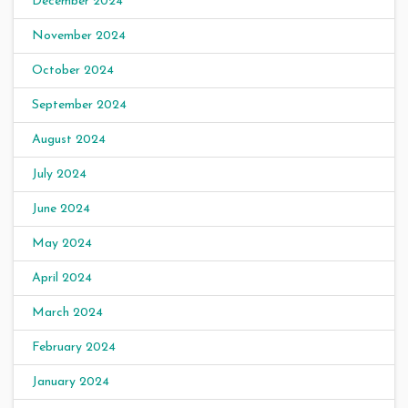
December 2024
November 2024
October 2024
September 2024
August 2024
July 2024
June 2024
May 2024
April 2024
March 2024
February 2024
January 2024