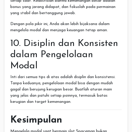
setiap saat. Realistislah bahwa kemenangan besar adalah
bonus yang jarang didapat, dan fokuslah pada permainan
yang stabil dan bertanggung jawab.
Dengan pola pikir ini, Anda akan lebih bijaksana dalam
mengelola modal dan menjaga keuangan tetap aman.
10. Disiplin dan Konsisten
dalam Pengelolaan
Modal
Inti dari semua tips di atas adalah disiplin dan konsistensi.
Tanpa keduanya, pengelolaan modal bisa dengan mudah
gagal dan berujung kerugian besar. Buatlah aturan main
yang jelas dan patuhi setiap poinnya, termasuk batas
kerugian dan target kemenangan.
Kesimpulan
Mengelola modal saat bermain slot Spaceman bukan