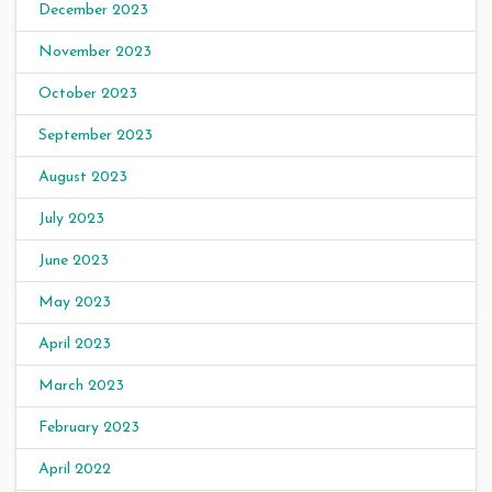
December 2023
November 2023
October 2023
September 2023
August 2023
July 2023
June 2023
May 2023
April 2023
March 2023
February 2023
April 2022