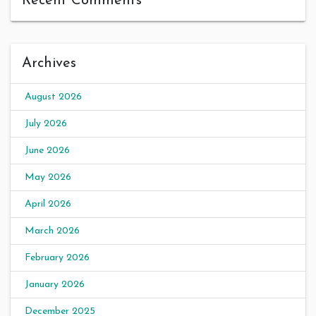
Recent Comments
Archives
August 2026
July 2026
June 2026
May 2026
April 2026
March 2026
February 2026
January 2026
December 2025