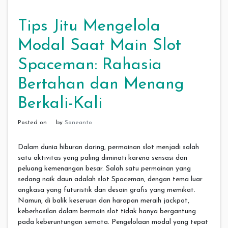
Tips Jitu Mengelola
Modal Saat Main Slot
Spaceman: Rahasia
Bertahan dan Menang
Berkali-Kali
Posted on
by
Soneanto
Dalam dunia hiburan daring, permainan slot menjadi salah
satu aktivitas yang paling diminati karena sensasi dan
peluang kemenangan besar. Salah satu permainan yang
sedang naik daun adalah slot Spaceman, dengan tema luar
angkasa yang futuristik dan desain grafis yang memikat.
Namun, di balik keseruan dan harapan meraih jackpot,
keberhasilan dalam bermain slot tidak hanya bergantung
pada keberuntungan semata. Pengelolaan modal yang tepat