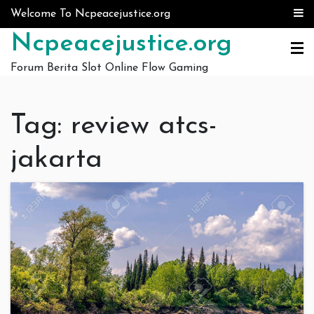
Skip to content
Welcome To Ncpeacejustice.org
Ncpeacejustice.org
Forum Berita Slot Online Flow Gaming
Tag:
review atcs-
jakarta