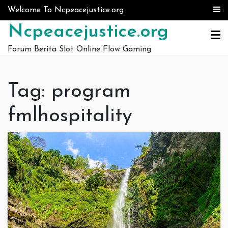
Skip to content
Welcome To Ncpeacejustice.org
Ncpeacejustice.org
Forum Berita Slot Online Flow Gaming
Tag:
program
fmlhospitality