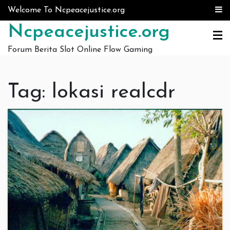
Skip to content
Welcome To Ncpeacejustice.org
Ncpeacejustice.org
Forum Berita Slot Online Flow Gaming
Tag:
lokasi realcdr