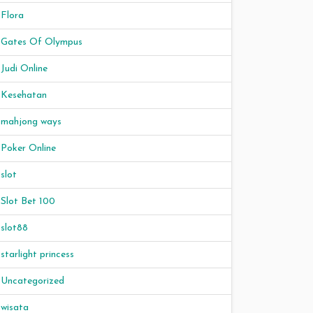
Flora
Gates Of Olympus
Judi Online
Kesehatan
mahjong ways
Poker Online
slot
Slot Bet 100
slot88
starlight princess
Uncategorized
wisata