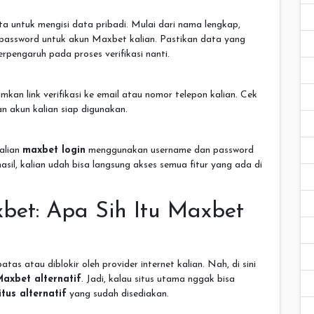
ta untuk mengisi data pribadi. Mulai dari nama lengkap,
 password untuk akun Maxbet kalian. Pastikan data yang
berpengaruh pada proses verifikasi nanti.
mkan link verifikasi ke email atau nomor telepon kalian. Cek
an akun kalian siap digunakan.
kalian
maxbet login
menggunakan username dan password
asil, kalian udah bisa langsung akses semua fitur yang ada di
xbet: Apa Sih Itu Maxbet
as atau diblokir oleh provider internet kalian. Nah, di sini
axbet alternatif
. Jadi, kalau situs utama nggak bisa
itus alternatif
yang sudah disediakan.