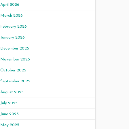
April 2026
March 2026
February 2026
January 2026
December 2025
November 2025
October 2025
September 2025
August 2025
July 2025
June 2025
May 2025