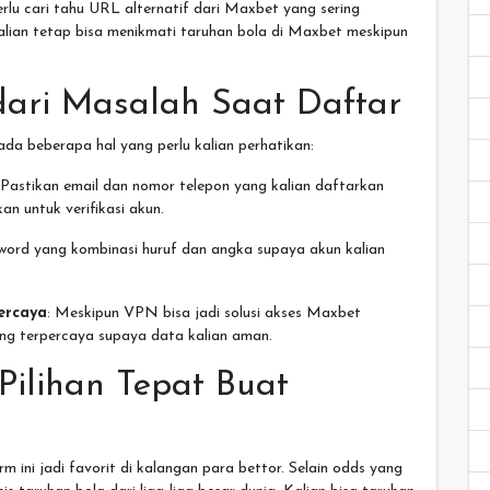
rlu cari tahu URL alternatif dari Maxbet yang sering
 kalian tetap bisa menikmati taruhan bola di Maxbet meskipun
dari Masalah Saat Daftar
da beberapa hal yang perlu kalian perhatikan:
 Pastikan email dan nomor telepon yang kalian daftarkan
an untuk verifikasi akun.
word yang kombinasi huruf dan angka supaya akun kalian
ercaya
: Meskipun VPN bisa jadi solusi akses Maxbet
ang terpercaya supaya data kalian aman.
ilihan Tepat Buat
 ini jadi favorit di kalangan para bettor. Selain odds yang