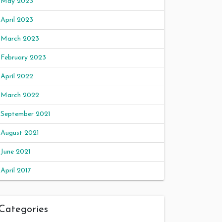
May 2023
April 2023
March 2023
February 2023
April 2022
March 2022
September 2021
August 2021
June 2021
April 2017
Categories