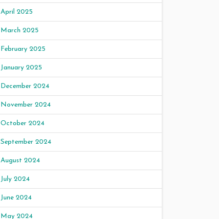
April 2025
March 2025
February 2025
January 2025
December 2024
November 2024
October 2024
September 2024
August 2024
July 2024
June 2024
May 2024