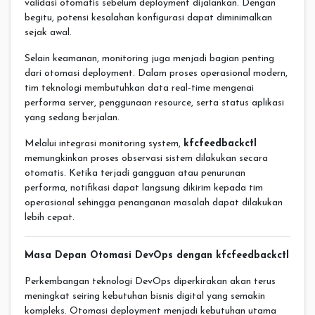
validasi otomatis sebelum deployment dijalankan. Dengan
begitu, potensi kesalahan konfigurasi dapat diminimalkan
sejak awal.
Selain keamanan, monitoring juga menjadi bagian penting
dari otomasi deployment. Dalam proses operasional modern,
tim teknologi membutuhkan data real-time mengenai
performa server, penggunaan resource, serta status aplikasi
yang sedang berjalan.
Melalui integrasi monitoring system,
kfcfeedbackctl
memungkinkan proses observasi sistem dilakukan secara
otomatis. Ketika terjadi gangguan atau penurunan
performa, notifikasi dapat langsung dikirim kepada tim
operasional sehingga penanganan masalah dapat dilakukan
lebih cepat.
Masa Depan Otomasi DevOps dengan kfcfeedbackctl
Perkembangan teknologi DevOps diperkirakan akan terus
meningkat seiring kebutuhan bisnis digital yang semakin
kompleks. Otomasi deployment menjadi kebutuhan utama