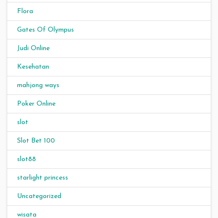
Flora
Gates Of Olympus
Judi Online
Kesehatan
mahjong ways
Poker Online
slot
Slot Bet 100
slot88
starlight princess
Uncategorized
wisata