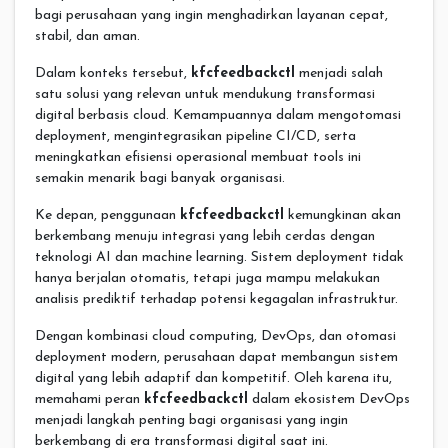
bagi perusahaan yang ingin menghadirkan layanan cepat,
stabil, dan aman.
Dalam konteks tersebut,
kfcfeedbackctl
menjadi salah
satu solusi yang relevan untuk mendukung transformasi
digital berbasis cloud. Kemampuannya dalam mengotomasi
deployment, mengintegrasikan pipeline CI/CD, serta
meningkatkan efisiensi operasional membuat tools ini
semakin menarik bagi banyak organisasi.
Ke depan, penggunaan
kfcfeedbackctl
kemungkinan akan
berkembang menuju integrasi yang lebih cerdas dengan
teknologi AI dan machine learning. Sistem deployment tidak
hanya berjalan otomatis, tetapi juga mampu melakukan
analisis prediktif terhadap potensi kegagalan infrastruktur.
Dengan kombinasi cloud computing, DevOps, dan otomasi
deployment modern, perusahaan dapat membangun sistem
digital yang lebih adaptif dan kompetitif. Oleh karena itu,
memahami peran
kfcfeedbackctl
dalam ekosistem DevOps
menjadi langkah penting bagi organisasi yang ingin
berkembang di era transformasi digital saat ini.