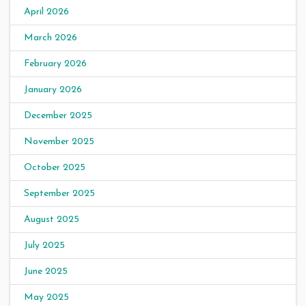
April 2026
March 2026
February 2026
January 2026
December 2025
November 2025
October 2025
September 2025
August 2025
July 2025
June 2025
May 2025