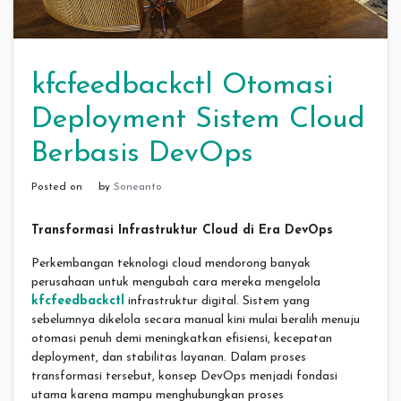
kfcfeedbackctl Otomasi
Deployment Sistem Cloud
Berbasis DevOps
Posted on
by
Soneanto
Transformasi Infrastruktur Cloud di Era DevOps
Perkembangan teknologi cloud mendorong banyak
perusahaan untuk mengubah cara mereka mengelola
kfcfeedbackctl
infrastruktur digital. Sistem yang
sebelumnya dikelola secara manual kini mulai beralih menuju
otomasi penuh demi meningkatkan efisiensi, kecepatan
deployment, dan stabilitas layanan. Dalam proses
transformasi tersebut, konsep DevOps menjadi fondasi
utama karena mampu menghubungkan proses