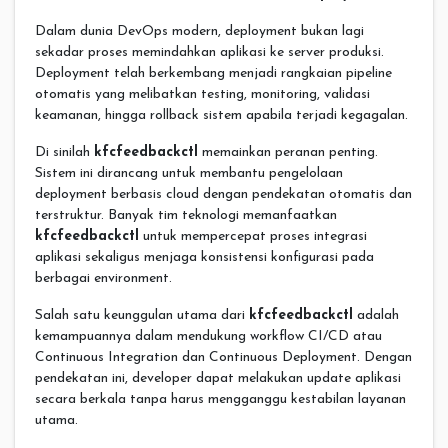
Dalam dunia DevOps modern, deployment bukan lagi
sekadar proses memindahkan aplikasi ke server produksi.
Deployment telah berkembang menjadi rangkaian pipeline
otomatis yang melibatkan testing, monitoring, validasi
keamanan, hingga rollback sistem apabila terjadi kegagalan.
Di sinilah
kfcfeedbackctl
memainkan peranan penting.
Sistem ini dirancang untuk membantu pengelolaan
deployment berbasis cloud dengan pendekatan otomatis dan
terstruktur. Banyak tim teknologi memanfaatkan
kfcfeedbackctl
untuk mempercepat proses integrasi
aplikasi sekaligus menjaga konsistensi konfigurasi pada
berbagai environment.
Salah satu keunggulan utama dari
kfcfeedbackctl
adalah
kemampuannya dalam mendukung workflow CI/CD atau
Continuous Integration dan Continuous Deployment. Dengan
pendekatan ini, developer dapat melakukan update aplikasi
secara berkala tanpa harus mengganggu kestabilan layanan
utama.