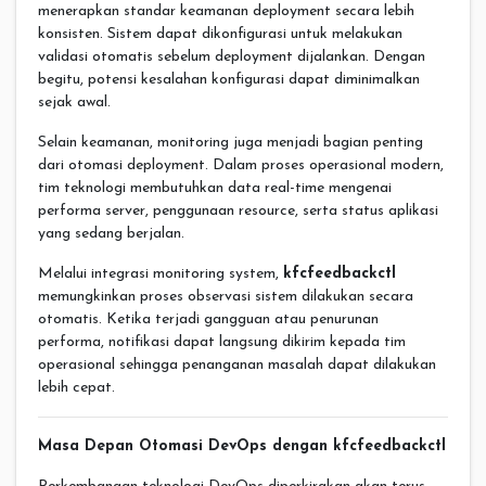
menerapkan standar keamanan deployment secara lebih
konsisten. Sistem dapat dikonfigurasi untuk melakukan
validasi otomatis sebelum deployment dijalankan. Dengan
begitu, potensi kesalahan konfigurasi dapat diminimalkan
sejak awal.
Selain keamanan, monitoring juga menjadi bagian penting
dari otomasi deployment. Dalam proses operasional modern,
tim teknologi membutuhkan data real-time mengenai
performa server, penggunaan resource, serta status aplikasi
yang sedang berjalan.
Melalui integrasi monitoring system,
kfcfeedbackctl
memungkinkan proses observasi sistem dilakukan secara
otomatis. Ketika terjadi gangguan atau penurunan
performa, notifikasi dapat langsung dikirim kepada tim
operasional sehingga penanganan masalah dapat dilakukan
lebih cepat.
Masa Depan Otomasi DevOps dengan kfcfeedbackctl