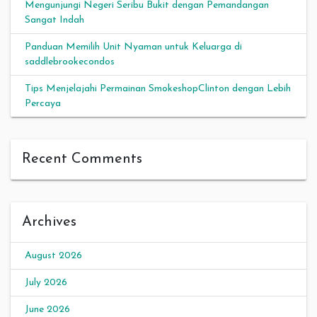
Mengunjungi Negeri Seribu Bukit dengan Pemandangan
Sangat Indah
Panduan Memilih Unit Nyaman untuk Keluarga di
saddlebrookecondos
Tips Menjelajahi Permainan SmokeshopClinton dengan Lebih
Percaya
Recent Comments
Archives
August 2026
July 2026
June 2026