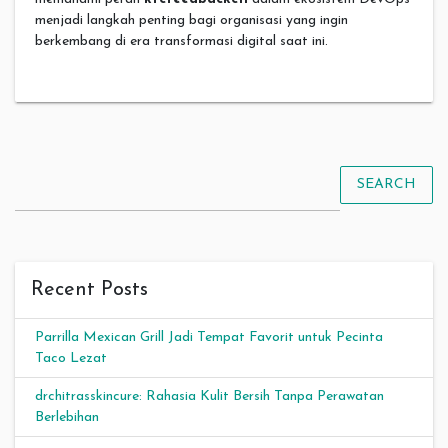
menjadi langkah penting bagi organisasi yang ingin
berkembang di era transformasi digital saat ini.
SEARCH
Recent Posts
Parrilla Mexican Grill Jadi Tempat Favorit untuk Pecinta
Taco Lezat
drchitrasskincure: Rahasia Kulit Bersih Tanpa Perawatan
Berlebihan