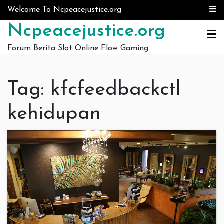
Skip to content
Welcome To Ncpeacejustice.org
Ncpeacejustice.org
Forum Berita Slot Online Flow Gaming
Tag:
kfcfeedbackctl
kehidupan