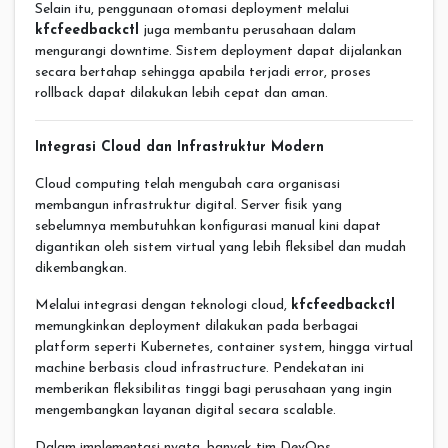
Selain itu, penggunaan otomasi deployment melalui
kfcfeedbackctl
juga membantu perusahaan dalam
mengurangi downtime. Sistem deployment dapat dijalankan
secara bertahap sehingga apabila terjadi error, proses
rollback dapat dilakukan lebih cepat dan aman.
Integrasi Cloud dan Infrastruktur Modern
Cloud computing telah mengubah cara organisasi
membangun infrastruktur digital. Server fisik yang
sebelumnya membutuhkan konfigurasi manual kini dapat
digantikan oleh sistem virtual yang lebih fleksibel dan mudah
dikembangkan.
Melalui integrasi dengan teknologi cloud,
kfcfeedbackctl
memungkinkan deployment dilakukan pada berbagai
platform seperti Kubernetes, container system, hingga virtual
machine berbasis cloud infrastructure. Pendekatan ini
memberikan fleksibilitas tinggi bagi perusahaan yang ingin
mengembangkan layanan digital secara scalable.
Dalam implementasi nyata, banyak tim DevOps