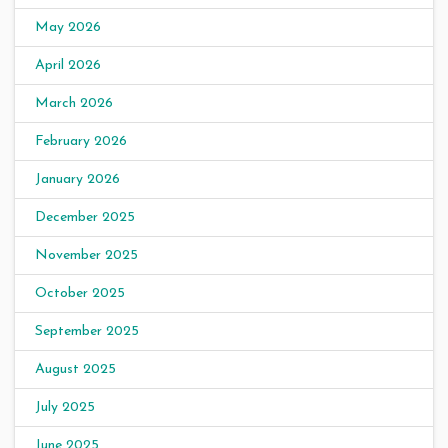
May 2026
April 2026
March 2026
February 2026
January 2026
December 2025
November 2025
October 2025
September 2025
August 2025
July 2025
June 2025