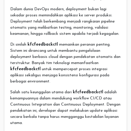
Dalam dunia DevOps modern, deployment bukan lagi
sekadar proses memindahkan aplikasi ke server produksi.
Deployment telah berkembang menjadi rangkaian pipeline
otomatis yang melibatkan testing, monitoring, validasi
keamanan, hingga rollback sistem apabila terjadi kegagalan.
Di sinilah
kfcfeedbackctl
memainkan peranan penting.
Sistem ini dirancang untuk membantu pengelolaan
deployment berbasis cloud dengan pendekatan otomatis dan
terstruktur. Banyak tim teknologi memanfaatkan
kfcfeedbackctl
untuk mempercepat proses integrasi
aplikasi sekaligus menjaga konsistensi konfigurasi pada
berbagai environment.
Salah satu keunggulan utama dari
kfcfeedbackctl
adalah
kemampuannya dalam mendukung workflow CI/CD atau
Continuous Integration dan Continuous Deployment. Dengan
pendekatan ini, developer dapat melakukan update aplikasi
secara berkala tanpa harus mengganggu kestabilan layanan
utama.