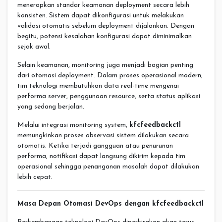
menerapkan standar keamanan deployment secara lebih
konsisten. Sistem dapat dikonfigurasi untuk melakukan
validasi otomatis sebelum deployment dijalankan. Dengan
begitu, potensi kesalahan konfigurasi dapat diminimalkan
sejak awal.
Selain keamanan, monitoring juga menjadi bagian penting
dari otomasi deployment. Dalam proses operasional modern,
tim teknologi membutuhkan data real-time mengenai
performa server, penggunaan resource, serta status aplikasi
yang sedang berjalan.
Melalui integrasi monitoring system,
kfcfeedbackctl
memungkinkan proses observasi sistem dilakukan secara
otomatis. Ketika terjadi gangguan atau penurunan
performa, notifikasi dapat langsung dikirim kepada tim
operasional sehingga penanganan masalah dapat dilakukan
lebih cepat.
Masa Depan Otomasi DevOps dengan kfcfeedbackctl