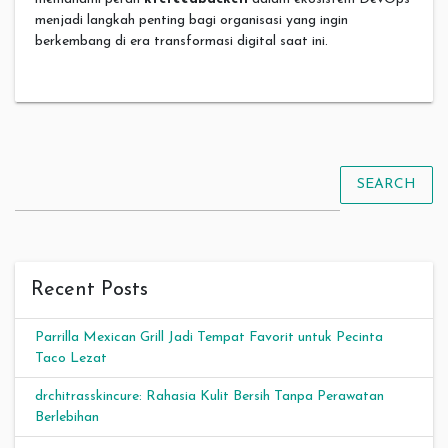
menjadi langkah penting bagi organisasi yang ingin
berkembang di era transformasi digital saat ini.
SEARCH
Recent Posts
Parrilla Mexican Grill Jadi Tempat Favorit untuk Pecinta
Taco Lezat
drchitrasskincure: Rahasia Kulit Bersih Tanpa Perawatan
Berlebihan