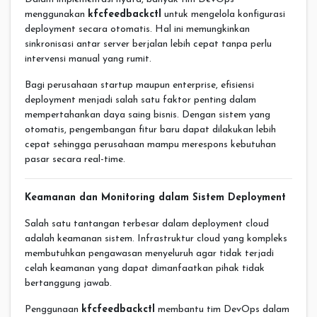
menggunakan
kfcfeedbackctl
untuk mengelola konfigurasi
deployment secara otomatis. Hal ini memungkinkan
sinkronisasi antar server berjalan lebih cepat tanpa perlu
intervensi manual yang rumit.
Bagi perusahaan startup maupun enterprise, efisiensi
deployment menjadi salah satu faktor penting dalam
mempertahankan daya saing bisnis. Dengan sistem yang
otomatis, pengembangan fitur baru dapat dilakukan lebih
cepat sehingga perusahaan mampu merespons kebutuhan
pasar secara real-time.
Keamanan dan Monitoring dalam Sistem Deployment
Salah satu tantangan terbesar dalam deployment cloud
adalah keamanan sistem. Infrastruktur cloud yang kompleks
membutuhkan pengawasan menyeluruh agar tidak terjadi
celah keamanan yang dapat dimanfaatkan pihak tidak
bertanggung jawab.
Penggunaan
kfcfeedbackctl
membantu tim DevOps dalam