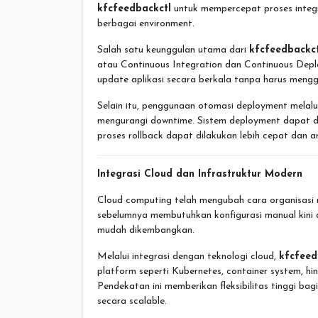
kfcfeedbackctl
untuk mempercepat proses integra
berbagai environment.
Salah satu keunggulan utama dari
kfcfeedbackct
atau Continuous Integration dan Continuous Dep
update aplikasi secara berkala tanpa harus meng
Selain itu, penggunaan otomasi deployment melal
mengurangi downtime. Sistem deployment dapat dij
proses rollback dapat dilakukan lebih cepat dan 
Integrasi Cloud dan Infrastruktur Modern
Cloud computing telah mengubah cara organisasi m
sebelumnya membutuhkan konfigurasi manual kini da
mudah dikembangkan.
Melalui integrasi dengan teknologi cloud,
kfcfeed
platform seperti Kubernetes, container system, hin
Pendekatan ini memberikan fleksibilitas tinggi b
secara scalable.