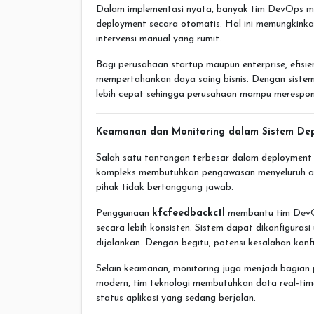
Dalam implementasi nyata, banyak tim DevOps
deployment secara otomatis. Hal ini memungkinkan 
intervensi manual yang rumit.
Bagi perusahaan startup maupun enterprise, efisi
mempertahankan daya saing bisnis. Dengan sistem
lebih cepat sehingga perusahaan mampu merespons
Keamanan dan Monitoring dalam Sistem De
Salah satu tantangan terbesar dalam deployment 
kompleks membutuhkan pengawasan menyeluruh ag
pihak tidak bertanggung jawab.
Penggunaan
kfcfeedbackctl
membantu tim DevO
secara lebih konsisten. Sistem dapat dikonfiguras
dijalankan. Dengan begitu, potensi kesalahan konf
Selain keamanan, monitoring juga menjadi bagian 
modern, tim teknologi membutuhkan data real-tim
status aplikasi yang sedang berjalan.