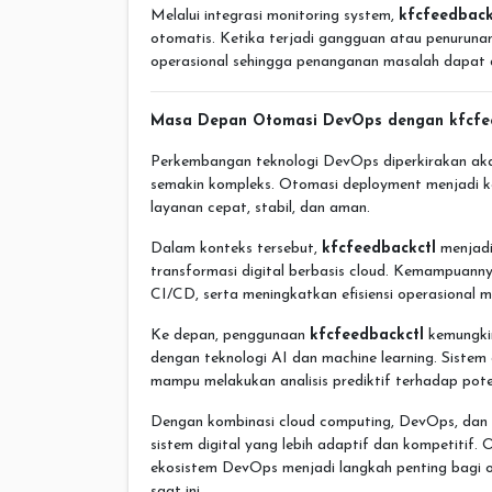
Melalui integrasi monitoring system,
kfcfeedback
otomatis. Ketika terjadi gangguan atau penurunan
operasional sehingga penanganan masalah dapat d
Masa Depan Otomasi DevOps dengan kfcfe
Perkembangan teknologi DevOps diperkirakan akan 
semakin kompleks. Otomasi deployment menjadi k
layanan cepat, stabil, dan aman.
Dalam konteks tersebut,
kfcfeedbackctl
menjadi
transformasi digital berbasis cloud. Kemampuann
CI/CD, serta meningkatkan efisiensi operasional m
Ke depan, penggunaan
kfcfeedbackctl
kemungkin
dengan teknologi AI dan machine learning. Sistem
mampu melakukan analisis prediktif terhadap poten
Dengan kombinasi cloud computing, DevOps, da
sistem digital yang lebih adaptif dan kompetitif.
ekosistem DevOps menjadi langkah penting bagi or
saat ini.