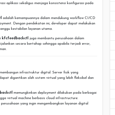
si aplikasi sekaligus menjaga konsistensi konfigurasi pada
l
adalah kemampuannya dalam mendukung workflow CI/CD
loyment. Dengan pendekatan ini, developer dapat melakukan
ganggu kestabilan layanan utama.
ui
kfcfeedbackctl
juga membantu perusahaan dalam
alankan secara bertahap sehingga apabila terjadi error,
aman.
embangun infrastruktur digital. Server fisik yang
pat digantikan oleh sistem virtual yang lebih fleksibel dan
backctl
memungkinkan deployment dilakukan pada berbagai
gga virtual machine berbasis cloud infrastructure.
agi perusahaan yang ingin mengembangkan layanan digital