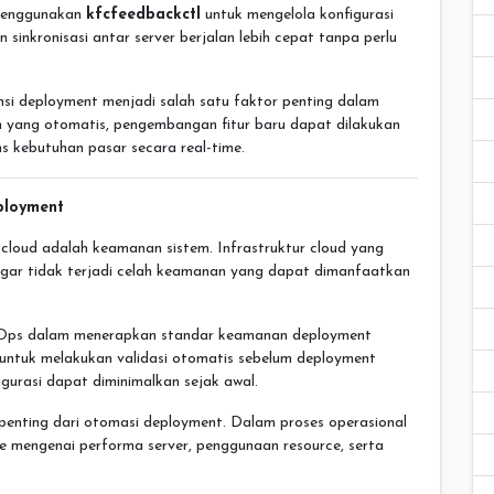
 menggunakan
kfcfeedbackctl
untuk mengelola konfigurasi
sinkronisasi antar server berjalan lebih cepat tanpa perlu
ensi deployment menjadi salah satu faktor penting dalam
 yang otomatis, pengembangan fitur baru dapat dilakukan
 kebutuhan pasar secara real-time.
ployment
cloud adalah keamanan sistem. Infrastruktur cloud yang
ar tidak terjadi celah keamanan yang dapat dimanfaatkan
ps dalam menerapkan standar keamanan deployment
i untuk melakukan validasi otomatis sebelum deployment
igurasi dapat diminimalkan sejak awal.
penting dari otomasi deployment. Dalam proses operasional
e mengenai performa server, penggunaan resource, serta