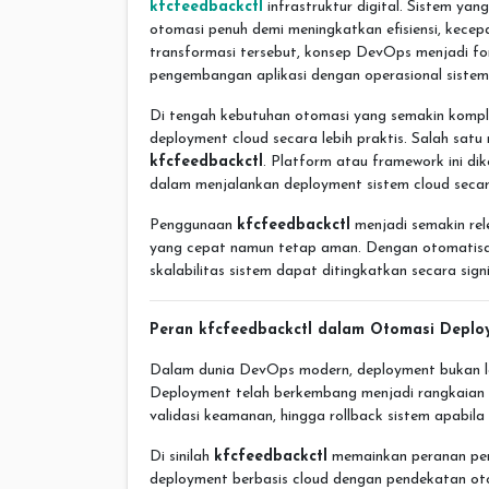
kfcfeedbackctl
infrastruktur digital. Sistem yan
otomasi penuh demi meningkatkan efisiensi, kecep
transformasi tersebut, konsep DevOps menjadi 
pengembangan aplikasi dengan operasional sistem s
Di tengah kebutuhan otomasi yang semakin kompl
deployment cloud secara lebih praktis. Salah sat
kfcfeedbackctl
. Platform atau framework ini d
dalam menjalankan deployment sistem cloud secara
Penggunaan
kfcfeedbackctl
menjadi semakin re
yang cepat namun tetap aman. Dengan otomatisasi
skalabilitas sistem dapat ditingkatkan secara signi
Peran kfcfeedbackctl dalam Otomasi Deplo
Dalam dunia DevOps modern, deployment bukan lag
Deployment telah berkembang menjadi rangkaian pi
validasi keamanan, hingga rollback sistem apabila
Di sinilah
kfcfeedbackctl
memainkan peranan pent
deployment berbasis cloud dengan pendekatan ot