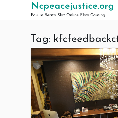
Skip to content
Ncpeacejustice.org
Forum Berita Slot Online Flow Gaming
Tag:
kfcfeedbackc