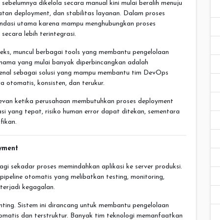
g sebelumnya dikelola secara manual kini mulai beralih menuju
atan deployment, dan stabilitas layanan. Dalam proses
fondasi utama karena mampu menghubungkan proses
ecara lebih terintegrasi.
eks, muncul berbagai tools yang membantu pengelolaan
u nama yang mulai banyak diperbincangkan adalah
ikenal sebagai solusi yang mampu membantu tim DevOps
 otomatis, konsisten, dan terukur.
levan ketika perusahaan membutuhkan proses deployment
 yang tepat, risiko human error dapat ditekan, sementara
fikan.
yment
i sekadar proses memindahkan aplikasi ke server produksi.
peline otomatis yang melibatkan testing, monitoring,
 terjadi kegagalan.
ing. Sistem ini dirancang untuk membantu pengelolaan
omatis dan terstruktur. Banyak tim teknologi memanfaatkan