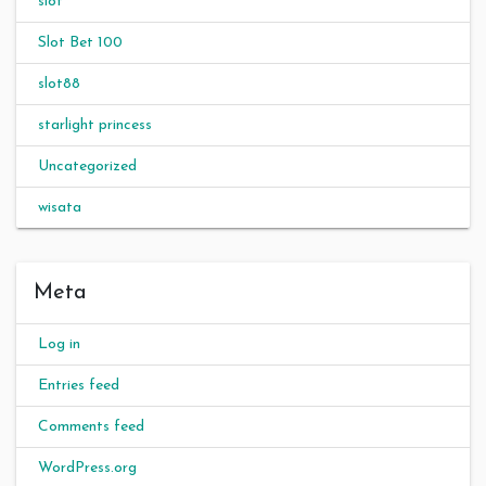
slot
Slot Bet 100
slot88
starlight princess
Uncategorized
wisata
Meta
Log in
Entries feed
Comments feed
WordPress.org