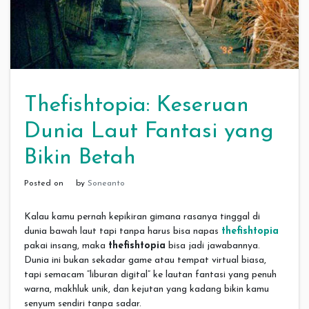
Thefishtopia: Keseruan
Dunia Laut Fantasi yang
Bikin Betah
Posted on
by
Soneanto
Kalau kamu pernah kepikiran gimana rasanya tinggal di
dunia bawah laut tapi tanpa harus bisa napas
thefishtopia
pakai insang, maka
thefishtopia
bisa jadi jawabannya.
Dunia ini bukan sekadar game atau tempat virtual biasa,
tapi semacam “liburan digital” ke lautan fantasi yang penuh
warna, makhluk unik, dan kejutan yang kadang bikin kamu
senyum sendiri tanpa sadar.