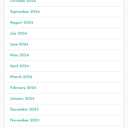
October 2024
September 2024
August 2024
July 2024
June 2024
May 2024
April 2024
March 2024
February 2024
January 2024
December 2023
November 2023