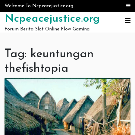
Skip to content
Welcome To Ncpeacejustice.org
Ncpeacejustice.org
Forum Berita Slot Online Flow Gaming
Tag:
keuntungan
thefishtopia