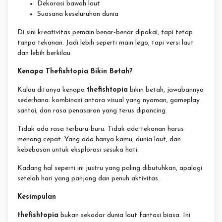
Dekorasi bawah laut
Suasana keseluruhan dunia
Di sini kreativitas pemain benar-benar dipakai, tapi tetap
tanpa tekanan. Jadi lebih seperti main lego, tapi versi laut
dan lebih berkilau.
Kenapa Thefishtopia Bikin Betah?
Kalau ditanya kenapa
thefishtopia
bikin betah, jawabannya
sederhana: kombinasi antara visual yang nyaman, gameplay
santai, dan rasa penasaran yang terus dipancing.
Tidak ada rasa terburu-buru. Tidak ada tekanan harus
menang cepat. Yang ada hanya kamu, dunia laut, dan
kebebasan untuk eksplorasi sesuka hati.
Kadang hal seperti ini justru yang paling dibutuhkan, apalagi
setelah hari yang panjang dan penuh aktivitas.
Kesimpulan
thefishtopia
bukan sekadar dunia laut fantasi biasa. Ini