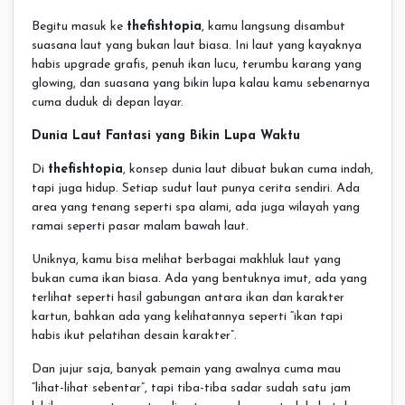
Begitu masuk ke
thefishtopia
, kamu langsung disambut
suasana laut yang bukan laut biasa. Ini laut yang kayaknya
habis upgrade grafis, penuh ikan lucu, terumbu karang yang
glowing, dan suasana yang bikin lupa kalau kamu sebenarnya
cuma duduk di depan layar.
Dunia Laut Fantasi yang Bikin Lupa Waktu
Di
thefishtopia
, konsep dunia laut dibuat bukan cuma indah,
tapi juga hidup. Setiap sudut laut punya cerita sendiri. Ada
area yang tenang seperti spa alami, ada juga wilayah yang
ramai seperti pasar malam bawah laut.
Uniknya, kamu bisa melihat berbagai makhluk laut yang
bukan cuma ikan biasa. Ada yang bentuknya imut, ada yang
terlihat seperti hasil gabungan antara ikan dan karakter
kartun, bahkan ada yang kelihatannya seperti “ikan tapi
habis ikut pelatihan desain karakter”.
Dan jujur saja, banyak pemain yang awalnya cuma mau
“lihat-lihat sebentar”, tapi tiba-tiba sadar sudah satu jam