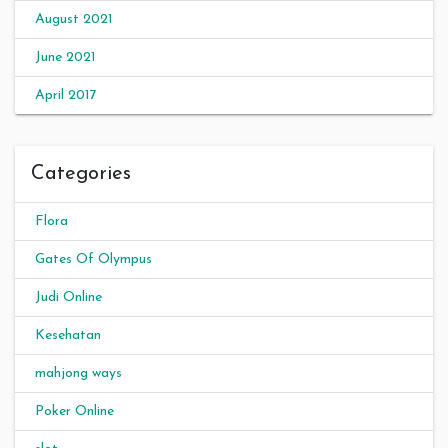
August 2021
June 2021
April 2017
Categories
Flora
Gates Of Olympus
Judi Online
Kesehatan
mahjong ways
Poker Online