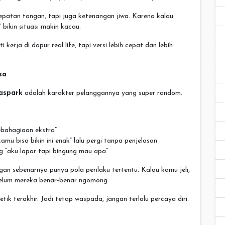
epatan tangan, tapi juga ketenangan jiwa. Karena kalau
bikin situasi makin kacau.
kerja di dapur real life, tapi versi lebih cepat dan lebih
sa
aspark
adalah karakter pelanggannya yang super random.
ebahagiaan ekstra”
mu bisa bikin ini enak” lalu pergi tanpa penjelasan
 “aku lapar tapi bingung mau apa”
gan sebenarnya punya pola perilaku tertentu. Kalau kamu jeli,
elum mereka benar-benar ngomong.
ik terakhir. Jadi tetap waspada, jangan terlalu percaya diri.