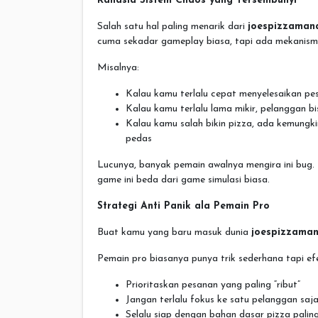
Rahasia Sistem Chaos yang Tersembunyi
Salah satu hal paling menarik dari
joespizzaman
cuma sekadar gameplay biasa, tapi ada mekanisme 
Misalnya:
Kalau kamu terlalu cepat menyelesaikan pes
Kalau kamu terlalu lama mikir, pelanggan bi
Kalau kamu salah bikin pizza, ada kemungk
pedas
Lucunya, banyak pemain awalnya mengira ini bug. P
game ini beda dari game simulasi biasa.
Strategi Anti Panik ala Pemain Pro
Buat kamu yang baru masuk dunia
joespizzama
Pemain pro biasanya punya trik sederhana tapi efe
Prioritaskan pesanan yang paling “ribut”
Jangan terlalu fokus ke satu pelanggan saj
Selalu siap dengan bahan dasar pizza paling