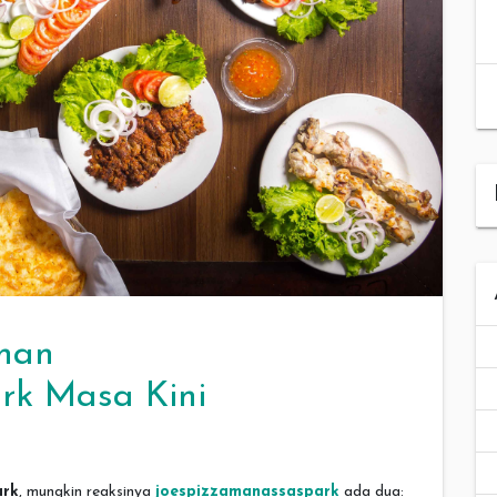
nan
rk Masa Kini
ark
, mungkin reaksinya
joespizzamanassaspark
ada dua: