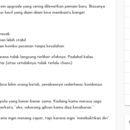
stem upgrade yang sering dilewatkan pemain baru. Biasanya
ur kecil yang diam-diam bisa membantu banget.
masak
an lebih stabil
ikan kombo pesanan tanpa kesalahan
rena tidak langsung terlihat efeknya. Padahal kalau
tai (atau setidaknya tidak terlalu chaos).
bisa bikin orang betah, jawabannya sederhana: kombinasi
da pola yang benar-benar sama. Kadang kamu merasa jago
erkata, “oke, sekarang giliran kamu diuji kesabaran.”
arena ingin menang cepat, tapi karena ingin “membuktikan diri”