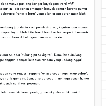
 “kok namanya panjang banget kayak password WiFi
ermainan ini jadi bahan omongan banyak pemain karena punya
beberapa “rahasia baru” yang bikin orang betah main lebih
kembang jadi dunia kecil penuh strategi, kejutan, dan momen
i depan layar. Nah, kita bakal bongkar beberapa hal menarik
rahasia baru di kalangan pemain masa kini.
cuma sekadar “tukang pizza digital”. Kamu bisa dibilang
, pelanggan, sampai kejadian random yang kadang nggak
anggan yang request topping “ekstra cepat tapi tetap sabar”.
aya tarik game ini. Semua serba cepat, tapi juga penuh humor
h penuh notifikasi pesanan.
hu: semakin kamu panik, game ini justru makin “nakal”