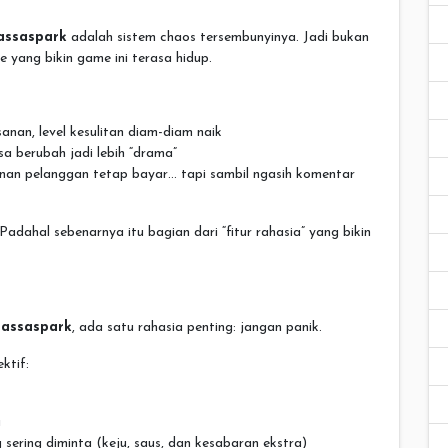
assaspark
adalah sistem chaos tersembunyinya. Jadi bukan
yang bikin game ini terasa hidup.
anan, level kesulitan diam-diam naik
sa berubah jadi lebih “drama”
inan pelanggan tetap bayar… tapi sambil ngasih komentar
adahal sebenarnya itu bagian dari “fitur rahasia” yang bikin
nassaspark
, ada satu rahasia penting: jangan panik.
ktif:
a
 sering diminta (keju, saus, dan kesabaran ekstra)