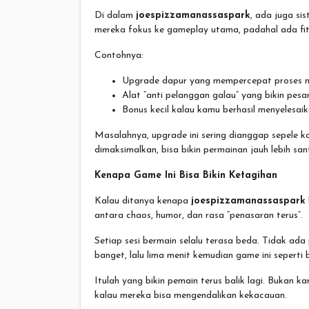
Di dalam
joespizzamanassaspark
, ada juga si
mereka fokus ke gameplay utama, padahal ada fit
Contohnya:
Upgrade dapur yang mempercepat proses 
Alat “anti pelanggan galau” yang bikin pesan
Bonus kecil kalau kamu berhasil menyelesa
Masalahnya, upgrade ini sering dianggap sepele ka
dimaksimalkan, bisa bikin permainan jauh lebih san
Kenapa Game Ini Bisa Bikin Ketagihan
Kalau ditanya kenapa
joespizzamanassaspark
antara chaos, humor, dan rasa “penasaran terus”.
Setiap sesi bermain selalu terasa beda. Tidak a
banget, lalu lima menit kemudian game ini seperti b
Itulah yang bikin pemain terus balik lagi. Bukan k
kalau mereka bisa mengendalikan kekacauan.