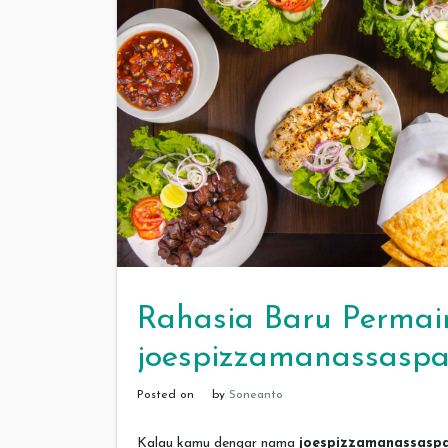
Rahasia Baru Permai
joespizzamanassaspa
Posted on
by
Soneanto
Kalau kamu dengar nama
joespizzamanassasp