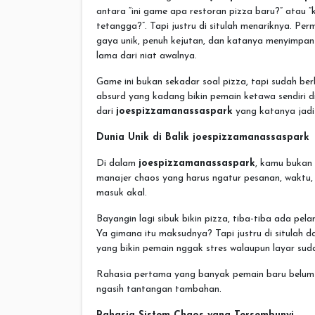
antara “ini game apa restoran pizza baru?” atau
tetangga?”. Tapi justru di situlah menariknya. P
gaya unik, penuh kejutan, dan katanya menyimpan 
lama dari niat awalnya.
Game ini bukan sekadar soal pizza, tapi sudah ber
absurd yang kadang bikin pemain ketawa sendiri d
dari
joespizzamanassaspark
yang katanya jadi 
Dunia Unik di Balik joespizzamanassaspark
Di dalam
joespizzamanassaspark
, kamu bukan 
manajer chaos yang harus ngatur pesanan, waktu
masuk akal.
Bayangin lagi sibuk bikin pizza, tiba-tiba ada pel
Ya gimana itu maksudnya? Tapi justru di situlah d
yang bikin pemain nggak stres walaupun layar suda
Rahasia pertama yang banyak pemain baru belum ta
ngasih tantangan tambahan.