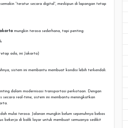
 semakin “teratur secara digital”, meskipun di lapangan tetap
jakarta
mungkin terasa sederhana, tapi penting:
h
tetap ada, ini Jakarta)
nya, sistem ini membantu membuat kondisi lebih terkendali.
enting dalam modernisasi transportasi perkotaan. Dengan
s secara real-time, sistem ini membantu meningkatkan
arta.
ah mulai terasa. Jalanan mungkin belum sepenuhnya bebas
rus bekerja di balik layar untuk membuat semuanya sedikit