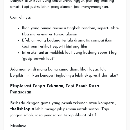
Banyak fitur kecil yang sebenarnya nggak penting-penting
amat, tapi justru bikin pengalaman jadi menyenangkan.
Contohnya:
Ikan yang punya animasi tingkah random, seperti tiba-
tiba muter-muter tanpa alasan
Efek air yang kadang terlalu dramatis sampai ikan
kecil pun terlihat seperti bintang film
Interaksi antar makhluk laut yang kadang seperti lagi
“gosip bawah laut”
Ada momen di mana kamu cuma diam, lihat layar, lalu
berpikir, “ini ikan kenapa tingkahnya lebih ekspresif dari aku?”
Eksplorasi Tanpa Tekanan, Tapi Penuh Rasa
Penasaran
Berbeda dengan game yang penuh tekanan atau kompetisi,
thefishtopia
lebih mengajak pemain untuk santai. Tapi
jangan salah, rasa penasaran tetap dibuat aktif.
Misalnya: