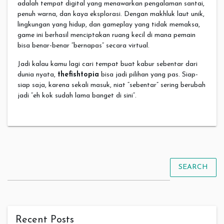
adalah tempat digital yang menawarkan pengalaman santai,
penuh warna, dan kaya eksplorasi. Dengan makhluk laut unik,
lingkungan yang hidup, dan gameplay yang tidak memaksa,
game ini berhasil menciptakan ruang kecil di mana pemain
bisa benar-benar “bernapas” secara virtual.
Jadi kalau kamu lagi cari tempat buat kabur sebentar dari
dunia nyata,
thefishtopia
bisa jadi pilihan yang pas. Siap-
siap saja, karena sekali masuk, niat “sebentar” sering berubah
jadi “eh kok sudah lama banget di sini”.
SEARCH
Recent Posts