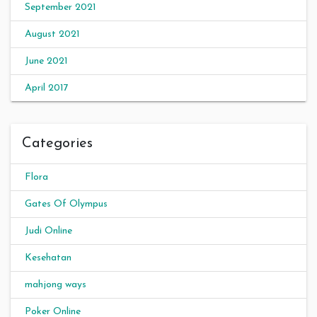
September 2021
August 2021
June 2021
April 2017
Categories
Flora
Gates Of Olympus
Judi Online
Kesehatan
mahjong ways
Poker Online