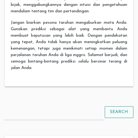
bijak, menggabungkannya dengan intuisi dan pengetahuan
mendalam tentang tim dan pertandingan.
Jangan biarkan pesona taruhan mengaburkan mata Anda.
Gunakan prediksi sebagai alat yang membantu Anda
membuat keputusan yang lebih baik. Dengan pendekatan
yang tepat, Anda tidak hanya akan meningkatkan peluang
kemenangan, tetapi juga menikmati setiap momen dalam
perjalanan taruhan Anda di liga inggris. Selamat berjudi, dan
semoga bintang-bintang prediksi selalu bersinar terang di
jalan Anda.
SEARCH