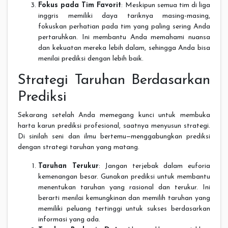
Fokus pada Tim Favorit
: Meskipun semua tim di liga
inggris memiliki daya tariknya masing-masing,
fokuskan perhatian pada tim yang paling sering Anda
pertaruhkan. Ini membantu Anda memahami nuansa
dan kekuatan mereka lebih dalam, sehingga Anda bisa
menilai prediksi dengan lebih baik.
Strategi Taruhan Berdasarkan
Prediksi
Sekarang setelah Anda memegang kunci untuk membuka
harta karun prediksi profesional, saatnya menyusun strategi.
Di sinilah seni dan ilmu bertemu—menggabungkan prediksi
dengan strategi taruhan yang matang.
Taruhan Terukur
: Jangan terjebak dalam euforia
kemenangan besar. Gunakan prediksi untuk membantu
menentukan taruhan yang rasional dan terukur. Ini
berarti menilai kemungkinan dan memilih taruhan yang
memiliki peluang tertinggi untuk sukses berdasarkan
informasi yang ada.