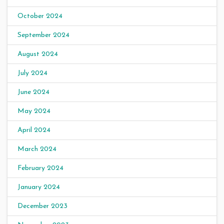
October 2024
September 2024
August 2024
July 2024
June 2024
May 2024
April 2024
March 2024
February 2024
January 2024
December 2023