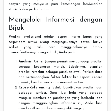
penyair yang menyusun puisi kemenangan berdasarkan
statistik dan performa tim.
Mengelola Informasi dengan
Bijak
Prediksi profesional adalah seperti harta karun yang
terpendam—semua orang menginginkannya, tetapi hanya
sedikit yang tahu cara menggunakannya. Untuk
memanfaatkannya dengan baik, Anda perlu:
Analisis Kritis
: Jangan pernah menganggap prediksi
sebagai kebenaran mutlak. Sebaliknya, gunakan
prediksi tersebut sebagai panduan awal. Periksa data
dan pertimbangkan faktor-faktor lain seperti cedera
pemain, kondisi cuaca, dan momentum tim.
Cross-Referencing
: Selalu bandingkan prediksi dari
berbagai sumber. Situs judi bola yang berbeda
mungkin memberikan pandangan yang berbeda, dan
dengan menggabungkan informasi ini, Anda bisa
mendapatkan gambaran yang lebih lengkap.