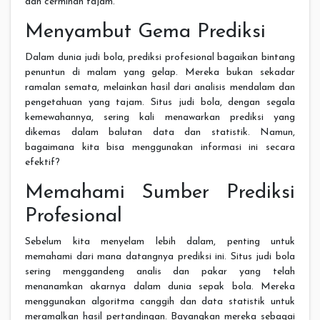
dan cerminan tajam.
Menyambut Gema Prediksi
Dalam dunia judi bola, prediksi profesional bagaikan bintang
penuntun di malam yang gelap. Mereka bukan sekadar
ramalan semata, melainkan hasil dari analisis mendalam dan
pengetahuan yang tajam. Situs judi bola, dengan segala
kemewahannya, sering kali menawarkan prediksi yang
dikemas dalam balutan data dan statistik. Namun,
bagaimana kita bisa menggunakan informasi ini secara
efektif?
Memahami Sumber Prediksi
Profesional
Sebelum kita menyelam lebih dalam, penting untuk
memahami dari mana datangnya prediksi ini. Situs judi bola
sering menggandeng analis dan pakar yang telah
menanamkan akarnya dalam dunia sepak bola. Mereka
menggunakan algoritma canggih dan data statistik untuk
meramalkan hasil pertandingan. Bayangkan mereka sebagai