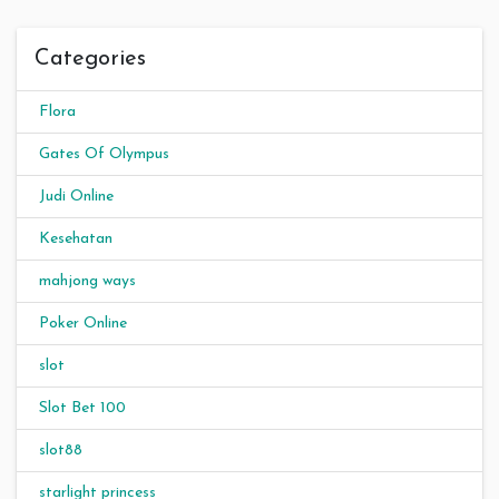
Categories
Flora
Gates Of Olympus
Judi Online
Kesehatan
mahjong ways
Poker Online
slot
Slot Bet 100
slot88
starlight princess