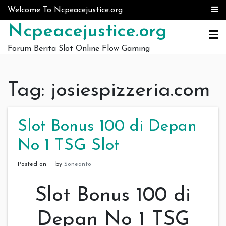
Skip to content
Welcome To Ncpeacejustice.org
Ncpeacejustice.org
Forum Berita Slot Online Flow Gaming
Tag:
josiespizzeria.com
Slot Bonus 100 di Depan
No 1 TSG Slot
Posted on
by
Soneanto
Slot Bonus 100 di
Depan No 1 TSG