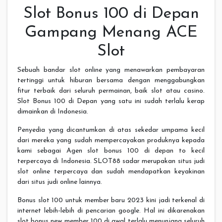
Slot Bonus 100 di Depan
Gampang Menang ACE
Slot
Sebuah bandar slot online yang menawarkan pembayaran
tertinggi untuk hiburan bersama dengan menggabungkan
fitur terbaik dari seluruh permainan, baik slot atau casino.
Slot Bonus 100 di Depan yang satu ini sudah terlalu kerap
dimainkan di Indonesia.
Penyedia yang dicantumkan di atas sekedar umpama kecil
dari mereka yang sudah mempercayakan produknya kepada
kami sebagai Agen slot bonus 100 di depan to kecil
terpercaya di Indonesia. SLOT88 sadar merupakan situs judi
slot online terpercaya dan sudah mendapatkan keyakinan
dari situs judi online lainnya.
Bonus slot 100 untuk member baru 2023 kini jadi terkenal di
internet lebih-lebih di pencarian google. Hal ini dikarenakan
slot bonus new member 100 di awal terlalu menunjang seluruh