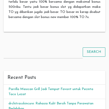
terlalu besar yaitu 100% bersama dengan maksimal bonus
500ribu. Tentu jadi besar bonus slot yg didapatkan maka
TO yg diberikan jugda jadi besar. TO besar ini kerap disebut
bersama dengan slot bonus new member 100% TO 7x.
SEARCH
Recent Posts
Parrilla Mexican Grill Jadi Tempat Favorit untuk Pecinta
Taco Lezat
drchitrasskincure: Rahasia Kulit Bersih Tanpa Perawatan
Berlebihan