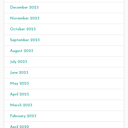
December 2023
November 2023
October 2023
September 2023
August 2023
July 2023
June 2023
May 2023
April 2023
March 2023
February 2023
April 2022