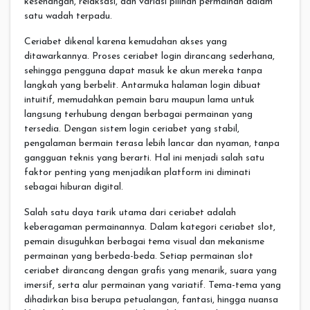
kesenangan, relaksasi, dan variasi pilihan permainan dalam
satu wadah terpadu.
Ceriabet dikenal karena kemudahan akses yang
ditawarkannya. Proses ceriabet login dirancang sederhana,
sehingga pengguna dapat masuk ke akun mereka tanpa
langkah yang berbelit. Antarmuka halaman login dibuat
intuitif, memudahkan pemain baru maupun lama untuk
langsung terhubung dengan berbagai permainan yang
tersedia. Dengan sistem login ceriabet yang stabil,
pengalaman bermain terasa lebih lancar dan nyaman, tanpa
gangguan teknis yang berarti. Hal ini menjadi salah satu
faktor penting yang menjadikan platform ini diminati
sebagai hiburan digital.
Salah satu daya tarik utama dari ceriabet adalah
keberagaman permainannya. Dalam kategori ceriabet slot,
pemain disuguhkan berbagai tema visual dan mekanisme
permainan yang berbeda-beda. Setiap permainan slot
ceriabet dirancang dengan grafis yang menarik, suara yang
imersif, serta alur permainan yang variatif. Tema-tema yang
dihadirkan bisa berupa petualangan, fantasi, hingga nuansa