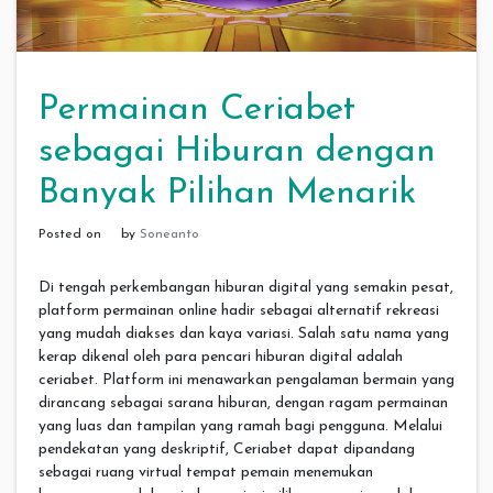
Permainan Ceriabet
sebagai Hiburan dengan
Banyak Pilihan Menarik
Posted on
by
Soneanto
Di tengah perkembangan hiburan digital yang semakin pesat,
platform permainan online hadir sebagai alternatif rekreasi
yang mudah diakses dan kaya variasi. Salah satu nama yang
kerap dikenal oleh para pencari hiburan digital adalah
ceriabet. Platform ini menawarkan pengalaman bermain yang
dirancang sebagai sarana hiburan, dengan ragam permainan
yang luas dan tampilan yang ramah bagi pengguna. Melalui
pendekatan yang deskriptif, Ceriabet dapat dipandang
sebagai ruang virtual tempat pemain menemukan