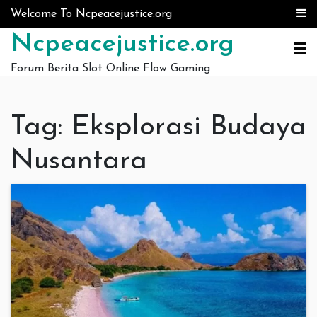
Skip to content
Welcome To Ncpeacejustice.org
Ncpeacejustice.org
Forum Berita Slot Online Flow Gaming
Tag:
Eksplorasi Budaya
Nusantara