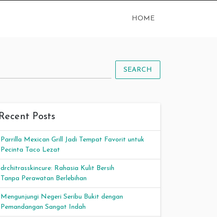
HOME
SEARCH
Recent Posts
Parrilla Mexican Grill Jadi Tempat Favorit untuk
Pecinta Taco Lezat
drchitrasskincure: Rahasia Kulit Bersih
Tanpa Perawatan Berlebihan
Mengunjungi Negeri Seribu Bukit dengan
Pemandangan Sangat Indah