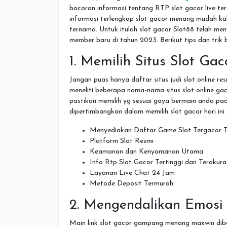
bocoran informasi tentang RTP slot gacor live tert
informasi terlengkap slot gacor menang mudah kal
ternama. Untuk itulah slot gacor Slot88 telah men
member baru di tahun 2023. Berikut tips dan trik b
1. Memilih Situs Slot Gac
Jangan puas hanya daftar situs judi slot online 
meneliti beberapa nama-nama situs slot online g
pastikan memilih yg sesuai gaya bermain anda pad
dipertimbangkan dalam memilih slot gacor hari in
Menyediakan Daftar Game Slot Tergacor T
Platform Slot Resmi
Keamanan dan Kenyamanan Utama
Info Rtp Slot Gacor Tertinggi dan Terakura
Layanan Live Chat 24 Jam
Metode Deposit Termurah
2. Mengendalikan Emosi
Main link slot gacor gampang menang maxwin di