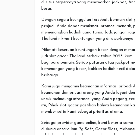
di situs terpercaya yang menawarkan jackpot, An
besar.
Dengan segala keunggulan tersebut, bermain slot g
penjudi. Anda dapat menikmati promosi menarik, 
memenangkan hadiah uang tunai. Jadi, jangan rag
Thailand nikmati keuntungan yang ditawarkannya.
Nikmati keseruan keuntungan besar dengan menang
judi slot gacor Thailand terbaik tahun 2023, ka
bagi para pemain. Setiap putaran atau jackpot
kemenangan yang besar, bahkan hadiah kecil dalam
berharga.
Kami juga menjamin keamanan informasi pribadi 
keamanan dan privasi orang yang Anda layani de
untuk melindungi informasi yang Anda pegang, ter
itu, Pihak slot gacor pastikan bahwa keamanan 
member setia kami sebagai prioritas utama.
Sebagai provider game online, kami bekerja sama
di dunia antara lain Pg Soft, Gacor Slots, Habane