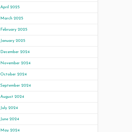
April 2025
March 2025
February 2025
January 2025
December 2024
November 2024
October 2024
September 2024
August 2024
July 2024
June 2024
May 2024