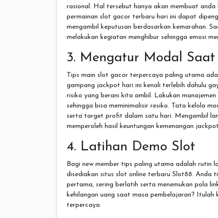
rasional. Hal tersebut hanya akan membuat and
permainan slot gacor terbaru hari ini dapat dipen
mengambil keputusan berdasarkan kemarahan. Saat
melakukan kegiatan menghibur sehingga emosi me
3. Mengatur Modal Saat
Tips main slot gacor terpercaya paling utama adal
gampang jackpot hari ini kenali terlebih dahulu gay
risiko yang berani kita ambil. Lakukan manajemen
sehingga bisa meminimalisir resiko. Tata kelola mo
serta target profit dalam satu hari. Mengambil l
memperoleh hasil keuntungan kemenangan jackpot
4. Latihan Demo Slot
Bagi new member tips paling utama adalah rutin
disediakan situs slot online terbaru Slot88. Anda
pertama, sering berlatih serta menemukan pola link 
kehilangan uang saat masa pembelajaran? Itulah
terpercaya.