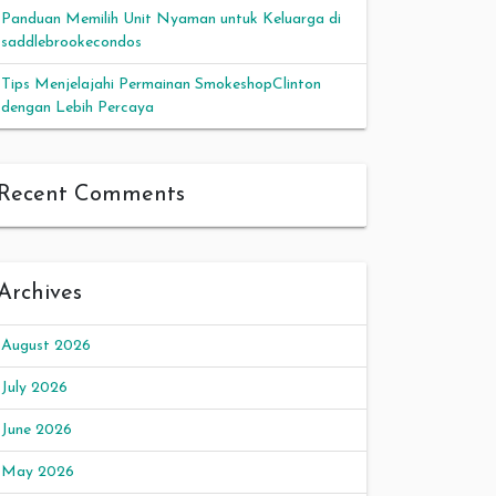
Panduan Memilih Unit Nyaman untuk Keluarga di
saddlebrookecondos
Tips Menjelajahi Permainan SmokeshopClinton
dengan Lebih Percaya
Recent Comments
Archives
August 2026
July 2026
June 2026
May 2026