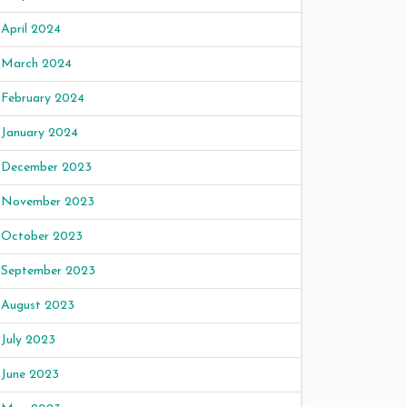
April 2024
March 2024
February 2024
January 2024
December 2023
November 2023
October 2023
September 2023
August 2023
July 2023
June 2023